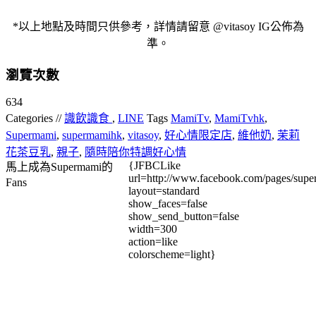
*以上地點及時間只供參考，詳情請留意 @vitasoy IG公佈為
準。
瀏覽次數
634
Categories //
識飲識食
,
LINE
Tags
MamiTv
,
MamiTvhk
,
Supermami
,
supermamihk
,
vitasoy
,
好心情限定店
,
維他奶
,
茉莉
花茶豆乳
,
親子
,
隨時陪你特調好心情
{JFBCLike
馬上成為Supermami的
url=http://www.facebook.com/pages/su
Fans
layout=standard
show_faces=false
show_send_button=false
width=300
action=like
colorscheme=light}