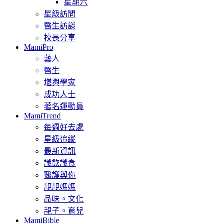
星期六
星級訪問
醫生訪談
校長分享
MamiPro
藝人
醫生
堪輿學家
成功人士
著名運動員
MamiTrend
每週好去處
星級追縱
最新資訊
識飲識食
醫護與你
靚靚媽媽
品味。文化
親子。育兒
MamiBible