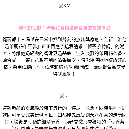
維他奶呈獻：清新花香與濃醇豆香的雙重享受
隨著都市人渴望在日常中找到片刻的放鬆與療癒，全新「維他
奶茉莉花茶豆乳」正正回應了這種追求「輕盈系特調」的潮
流，將維他奶經典的香滑豆奶基底，注入淡雅的茉莉花茶香，
融合成一「茉」意想不到的清香層次，陪你隨時隨地綻放好心
情，採用低糖配方，低飽和脂肪及0膽固醇，讓你輕負擔享受
特調風味！
這款新品的靈感源於時下流行的「特調」概念，隨時隨地、即
飲即可享受完美比例。每一口都能先感受到茉莉花茶的清新回
甘，隨後是豆奶的細滑醇香，兩者交織形成獨特的「豆香茶
韻」風味，為味蕾帶來漫步春日花園般的清新感受。