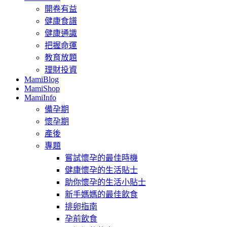
開卷有益
健康食譜
健康通識
把握命運
教育放題
理財投資
MamiBlog
MamiShop
MamiInfo
備孕期
懷孕期
產後
專題
嘗試懷孕的最佳時機
健康懷孕的生活貼士
助你懷孕的生活小貼士
新手媽媽的最佳飲食
排卵指南
孕前飲食