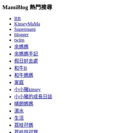
MamiBlog 熱門搜尋
BB
KinseyMaMa
Supermami
blogger
twins
余媽媽
余媽媽手記
假日好去處
和牛B
和牛媽媽
家庭
小小豬kinsey
小小豬的成長日誌
晴朗媽媽
湯水
生活
荔枝孖媽
荔枝與孖寶