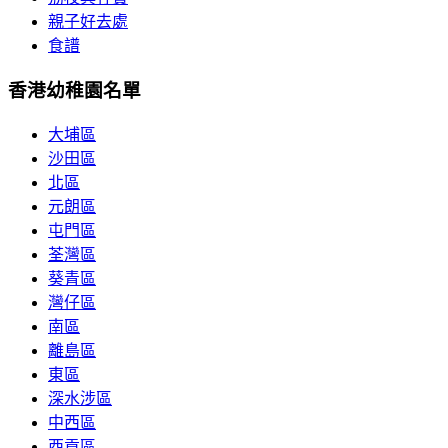
親子好去處
食譜
香港幼稚園名單
大埔區
沙田區
北區
元朗區
屯門區
荃灣區
葵青區
灣仔區
南區
離島區
東區
深水涉區
中西區
西貢區