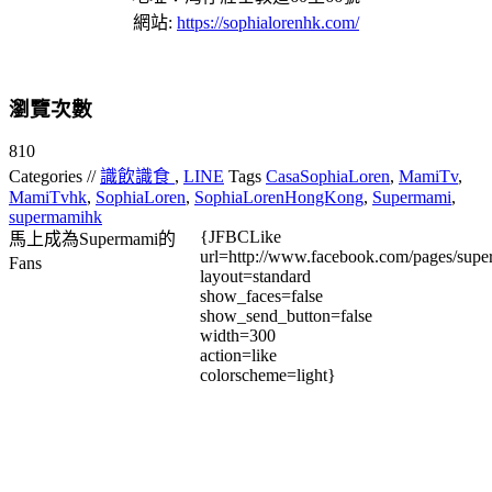
網站:
https://sophialorenhk.com/
瀏覽次數
810
Categories //
識飲識食
,
LINE
Tags
CasaSophiaLoren
,
MamiTv
,
MamiTvhk
,
SophiaLoren
,
SophiaLorenHongKong
,
Supermami
,
supermamihk
{JFBCLike
馬上成為Supermami的
url=http://www.facebook.com/pages/su
Fans
layout=standard
show_faces=false
show_send_button=false
width=300
action=like
colorscheme=light}