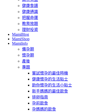
健康食譜
健康通識
把握命運
教育放題
理財投資
MamiBlog
MamiShop
MamiInfo
備孕期
懷孕期
產後
專題
嘗試懷孕的最佳時機
健康懷孕的生活貼士
助你懷孕的生活小貼士
新手媽媽的最佳飲食
排卵指南
孕前飲食
孕媽媽的飲食