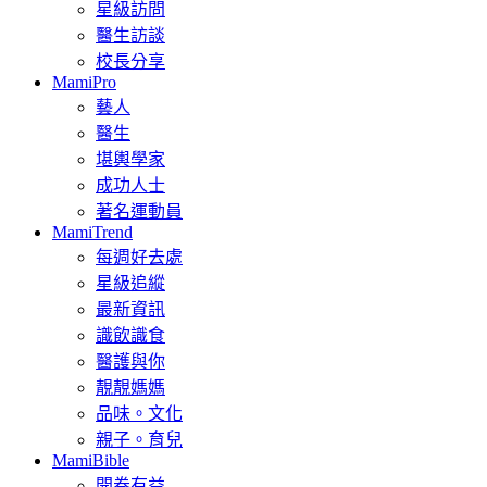
星級訪問
醫生訪談
校長分享
MamiPro
藝人
醫生
堪輿學家
成功人士
著名運動員
MamiTrend
每週好去處
星級追縱
最新資訊
識飲識食
醫護與你
靚靚媽媽
品味。文化
親子。育兒
MamiBible
開卷有益