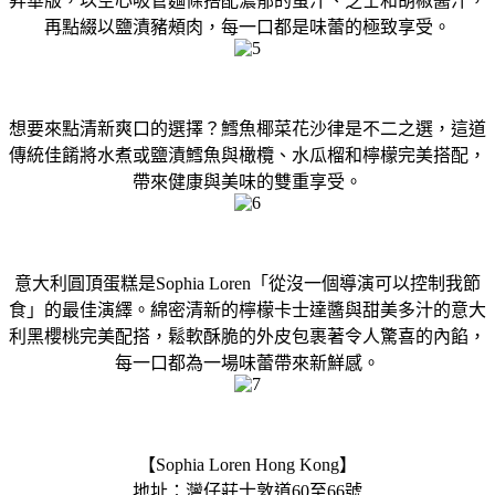
昇華版，以空心吸管麵條搭配濃郁的蛋汁、芝士和胡椒醬汁，
再點綴以鹽漬豬頰肉，每一口都是味蕾的極致享受。
想要來點清新爽口的選擇？鱈魚椰菜花沙律是不二之選，這道
傳統佳餚將水煮或鹽漬鱈魚與橄欖、水瓜榴和檸檬完美搭配，
帶來健康與美味的雙重享受。
意大利圓頂蛋糕是Sophia Loren「從沒一個導演可以控制我節
食」的最佳演繹。綿密清新的檸檬卡士達醬與甜美多汁的意大
利黑櫻桃完美配搭，鬆軟酥脆的外皮包裹著令人驚喜的內餡，
每一口都為一場味蕾帶來新鮮感。
【Sophia Loren Hong Kong】
地址：灣仔莊士敦道60至66號