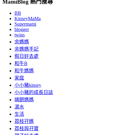
MamiBlog 熱門搜尋
BB
KinseyMaMa
Supermami
blogger
twins
余媽媽
余媽媽手記
假日好去處
和牛B
和牛媽媽
家庭
小小豬kinsey
小小豬的成長日誌
晴朗媽媽
湯水
生活
荔枝孖媽
荔枝與孖寶