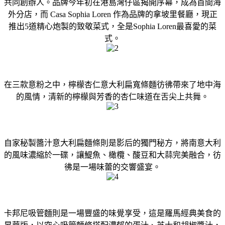
共同創辦人。品牌今年初在港島灣仔區揭開序幕，成為首間海
外分店，而 Casa Sophia Loren 作為品牌的拿坡里餐廳，現正
推出5道精心炮製的致敬菜式，全是Sophia Loren最喜愛的菜
式。
在三款意粉之中，檸檬杏仁意大利扁寬條麵彷彿帶來了地中海
的風情，清新的檸檬與芳香的杏仁味道在舌尖上共舞。
自家秘製醬汁意大利扁麵條則是影后的獨門秘方，將南意大利
的風味濃縮於一碟，讓鯷魚、橄欖、酸豆和大蒜完美融合，彷
彿是一場味蕾的交響盛宴。
卡邦尼吸管麵則是一場豐盛的味覺享受，這是羅馬經典美食的