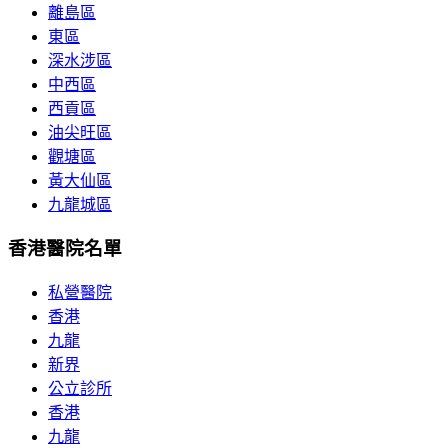
離島區
東區
深水涉區
中西區
西貢區
油尖旺區
觀塘區
黃大仙區
九龍城區
香港醫院名單
私營醫院
香港
九龍
新界
公立診所
香港
九龍