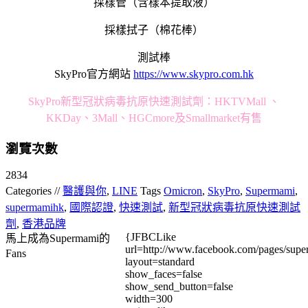
採樣管（含樣本提取液）
採樣拭子（棉花棒）
測試棒
SkyPro官方網站
https://www.skypro.com.hk
SkyPro新型冠狀病毒抗原快速測試劑：HKTVMall 、
KKDay、3Mall、HGCmore及Smallmarket有售
瀏覽次數
2834
Categories //
醫護與你
,
LINE
Tags
Omicron
,
SkyPro
,
Supermami
,
supermamihk
,
國際認證
,
快速測試
,
新型冠狀病毒抗原快速測試
劑
,
香港品牌
{JFBCLike
馬上成為Supermami的
url=http://www.facebook.com/pages/su
Fans
layout=standard
show_faces=false
show_send_button=false
width=300