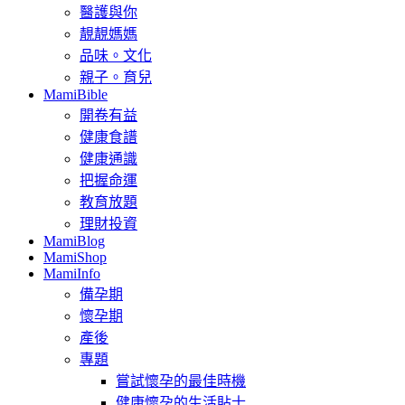
醫護與你
靚靚媽媽
品味。文化
親子。育兒
MamiBible
開卷有益
健康食譜
健康通識
把握命運
教育放題
理財投資
MamiBlog
MamiShop
MamiInfo
備孕期
懷孕期
產後
專題
嘗試懷孕的最佳時機
健康懷孕的生活貼士