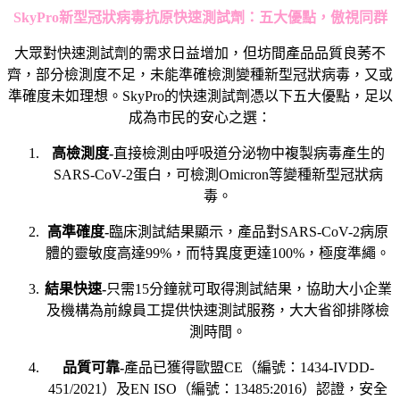
SkyPro
新型冠狀病毒抗原快速測試劑：五大優點，傲視同群
大眾對快速測試劑的需求日益增加，但坊間產品品質良莠不
齊，部分檢測度不足，未能準確檢測變種新型冠狀病毒，又或
準確度未如理想。SkyPro的快速測試劑憑以下五大優點，足以
成為市民的安心之選：
高檢測度-
直接檢測由呼吸道分泌物中複製病毒產生的
SARS-CoV-2蛋白，可檢測Omicron等變種新型冠狀病
毒。
高準確度-
臨床測試結果顯示，產品對SARS-CoV-2病原
體的靈敏度高達99%，而特異度更達100%，極度準繩。
結果快速-
只需15分鐘就可取得測試結果，協助大小企業
及機構為前線員工提供快速測試服務，大大省卻排隊檢
測時間。
品質可靠-
產品已獲得歐盟CE（編號：1434-IVDD-
451/2021）及EN ISO（編號：13485:2016）認證，安全