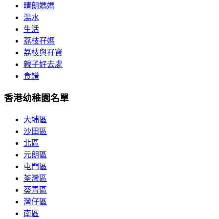
晴朗媽媽
湯水
生活
荔枝孖媽
荔枝與孖寶
親子好去處
食譜
香港幼稚園名單
大埔區
沙田區
北區
元朗區
屯門區
荃灣區
葵青區
灣仔區
南區