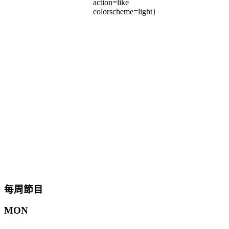
action=like
colorscheme=light}
每周節目
MON