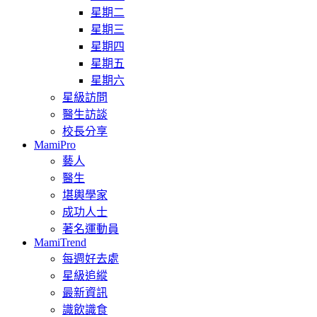
星期二
星期三
星期四
星期五
星期六
星級訪問
醫生訪談
校長分享
MamiPro
藝人
醫生
堪輿學家
成功人士
著名運動員
MamiTrend
每週好去處
星級追縱
最新資訊
識飲識食