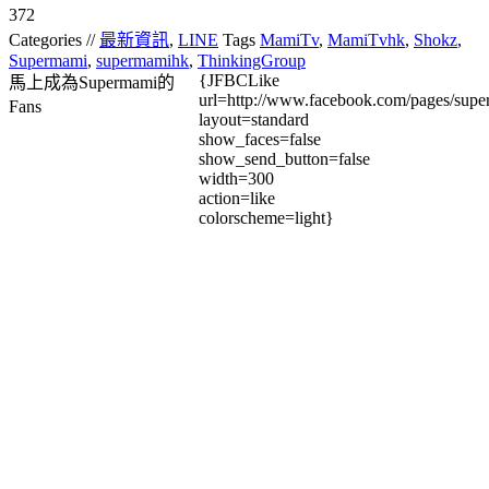
372
Categories //
最新資訊
,
LINE
Tags
MamiTv
,
MamiTvhk
,
Shokz
,
Supermami
,
supermamihk
,
ThinkingGroup
{JFBCLike
馬上成為Supermami的
url=http://www.facebook.com/pages/su
Fans
layout=standard
show_faces=false
show_send_button=false
width=300
action=like
colorscheme=light}