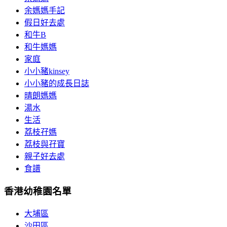
余媽媽手記
假日好去處
和牛B
和牛媽媽
家庭
小小豬kinsey
小小豬的成長日誌
晴朗媽媽
湯水
生活
荔枝孖媽
荔枝與孖寶
親子好去處
食譜
香港幼稚園名單
大埔區
沙田區