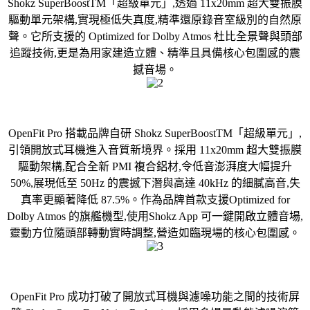
Shokz SuperBoostTM「超級單元」,透過 11x20mm 超大雙振膜
驅動單元架構,實現極低失真度,精準還原錄音室級別的自然原
聲。它所支援的 Optimized for Dolby Atmos 杜比全景聲與頭部
追蹤技術,更是為用家建造立體、精準且具備核心包圍感的震
撼音場。
OpenFit Pro 搭載品牌自研 Shokz SuperBoostTM「超級單元」,
引領開放式耳機進入音質新境界。採用 11x20mm 超大雙振膜
驅動架構,配合全新 PMI 複合鋁材,令低音澎湃度大幅提升
50%,展現低至 50Hz 的震撼下潛與高達 40kHz 的細膩高音,失
真率更顯著降低 87.5%。作為品牌首款支援Optimized for
Dolby Atmos 的旗艦機型,使用Shokz App 可一鍵開啟立體音場,
靈動方位隨頭部轉動實時調整,營造如臨現場的核心包圍感。
OpenFit Pro 成功打破了開放式耳機與濾噪功能之間的技術屏