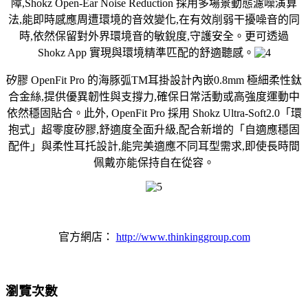
障,Shokz Open-Ear Noise Reduction 採用多場景動態濾噪演算
法,能即時感應周遭環境的音效變化,在有效削弱干擾噪音的同
時,依然保留對外界環境音的敏銳度,守護安全。更可透過
Shokz App 實現與環境精準匹配的舒適聽感。
矽膠 OpenFit Pro 的海豚弧TM耳掛設計內嵌0.8mm 極細柔性鈦
合金絲,提供優異韌性與支撐
力,確保日常活動或高強度運動中
依然穩固貼合。此外, OpenFit Pro 採用 Shokz Ultra-Soft2.0「環
抱式」超零度矽膠,舒適度全面升級,配合新增的「自適應穩固
配件」與柔性耳托設計,能完美適應不同耳型需求,即使長時間
佩戴亦能保持自在從容。
官方網店：
http://www.thinkinggroup.com
瀏覽次數