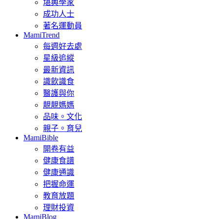
堪輿學家
成功人士
著名運動員
MamiTrend
每週好去處
星級追縱
最新資訊
識飲識食
醫護與你
靚靚媽媽
品味。文化
親子。育兒
MamiBible
開卷有益
健康食譜
健康通識
把握命運
教育放題
理財投資
MamiBlog