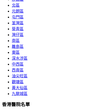
北區
元朗區
屯門區
荃灣區
葵青區
灣仔區
南區
離島區
東區
深水涉區
中西區
西貢區
油尖旺區
觀塘區
黃大仙區
九龍城區
香港醫院名單