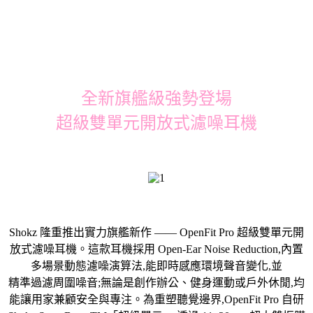
全新旗艦級強勢登場
超級雙單元開放式濾噪耳機
Shokz 隆重推出實力旗艦新作 —— OpenFit Pro 超級雙單元開
放式濾噪耳機。這款耳機採用 Open-Ear Noise Reduction,內置
多場景動態濾噪演算法,能即時感應環境聲音變化,並
精準過濾周圍噪音;無論是創作辦公、健身運動或戶外休閒,均
能讓用家兼顧安全與專注。為重塑聽覺邊界,OpenFit Pro 自研