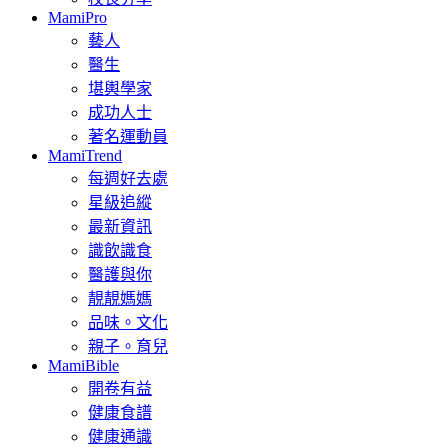
MamiPro
藝人
醫生
堪輿學家
成功人士
著名運動員
MamiTrend
每週好去處
星級追縱
最新資訊
識飲識食
醫護與你
靚靚媽媽
品味。文化
親子。育兒
MamiBible
開卷有益
健康食譜
健康通識