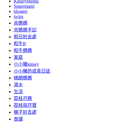
KinseyMaMa
Supermami
blogger
twins
余媽媽
余媽媽手記
假日好去處
和牛B
和牛媽媽
家庭
小小豬kinsey
小小豬的成長日誌
晴朗媽媽
湯水
生活
荔枝孖媽
荔枝與孖寶
親子好去處
食譜