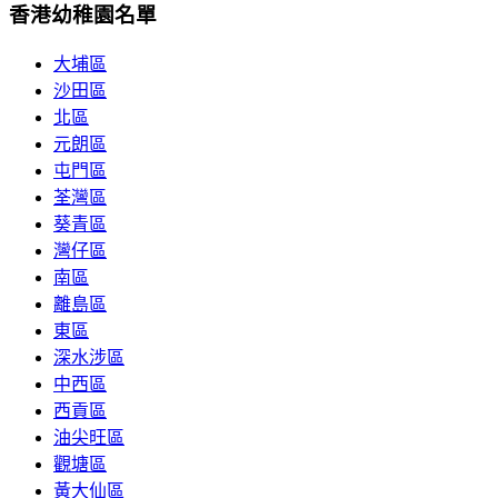
香港幼稚園名單
大埔區
沙田區
北區
元朗區
屯門區
荃灣區
葵青區
灣仔區
南區
離島區
東區
深水涉區
中西區
西貢區
油尖旺區
觀塘區
黃大仙區