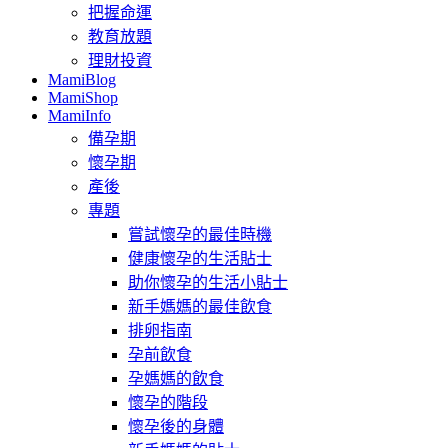
把握命運
教育放題
理財投資
MamiBlog
MamiShop
MamiInfo
備孕期
懷孕期
產後
專題
嘗試懷孕的最佳時機
健康懷孕的生活貼士
助你懷孕的生活小貼士
新手媽媽的最佳飲食
排卵指南
孕前飲食
孕媽媽的飲食
懷孕的階段
懷孕後的身體