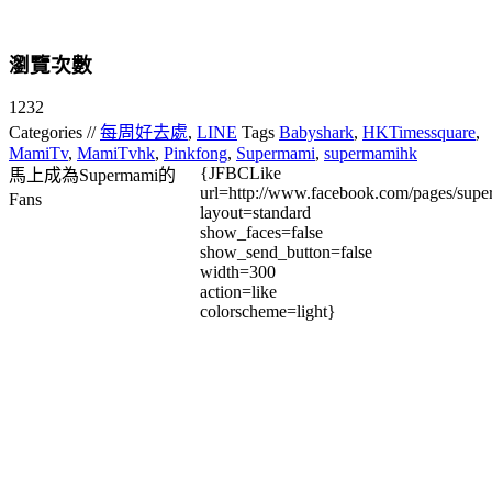
瀏覽次數
1232
Categories //
每周好去處
,
LINE
Tags
Babyshark
,
HKTimessquare
,
MamiTv
,
MamiTvhk
,
Pinkfong
,
Supermami
,
supermamihk
{JFBCLike
馬上成為Supermami的
url=http://www.facebook.com/pages/su
Fans
layout=standard
show_faces=false
show_send_button=false
width=300
action=like
colorscheme=light}