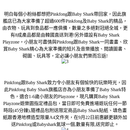
明白每個小粉絲都想把Pinkfong跟Baby Shark帶回家，因此旗
艦店已為大家準備了超過600件Pinkfong及Baby Shark的精品，
由衣物、玩具到食品都一應俱備，數量之多絕對冠絕全城，更
有8成產品都是由韓國直送到港!另外還設有Baby Shark
Playzone，小朋友可盡情與Pinkfong跟Baby Shark一同畫畫、欣
賞Baby Shark精心為大家準備的短片及音樂播放、閱讀圖書、
砌圖、玩具等，定必讓小朋友們樂而忘返!
Pinkfong跟Baby Shark致力令小朋友有個愉快的玩樂時光，因
此Pinkfong Baby Shark旗艦店亦為小朋友準備了Baby Shark特
色，適合1-6歲小朋友的Playzone，現凡購買Baby Shark
Playzone遊樂園指定禮品包，當日即可免費進場遊玩任何一節
時段(45分鐘),隨禮品包附送限定商品Baby Shark貼紙、填色畫
紙跟香港地標造型限量A4文件夾，在9月22日前惠顧更額外加
送Pinkforg或Babyshark氣球一個,數量有限,送完即止。