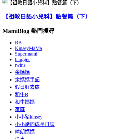
【祖教日語小兒科】點餐篇（下）
MamiBlog 熱門搜尋
BB
KinseyMaMa
Supermami
blogger
twins
余媽媽
余媽媽手記
假日好去處
和牛B
和牛媽媽
家庭
小小豬kinsey
小小豬的成長日誌
晴朗媽媽