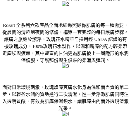
Rosart 全系列六款產品全面地細緻照顧你肌膚的每一種需要，
從晨間的清甦到夜間的修護，構築一套完整的每日護膚步驟。
護膚之旅始於潔淨，玫瑰花水精華皂採用經 USDA 認證的有
機玫瑰成分，100%玫瑰花水製作，以溫和親膚的配方輕柔帶
走塵埃與疲憊，其中豐富的甘油更為肌膚披上一層隱形的水潤
保護膜，守護那份與生俱來的柔滑與彈潤。
面對日常環境刺激，玫瑰煥膚爽膚水化身為溫和而盡責的第二
步，以輕盈水潤的質地進行二次清潔，進一步淨澈肌膚同時注
入透明質酸，有效為肌底保濕鎖水，讓肌膚由內而外透現澄澈
光采。