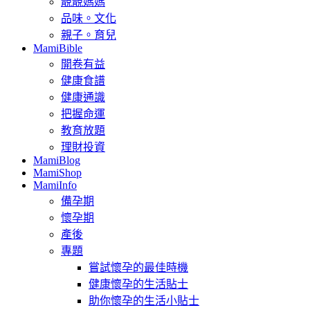
靚靚媽媽
品味。文化
親子。育兒
MamiBible
開卷有益
健康食譜
健康通識
把握命運
教育放題
理財投資
MamiBlog
MamiShop
MamiInfo
備孕期
懷孕期
產後
專題
嘗試懷孕的最佳時機
健康懷孕的生活貼士
助你懷孕的生活小貼士