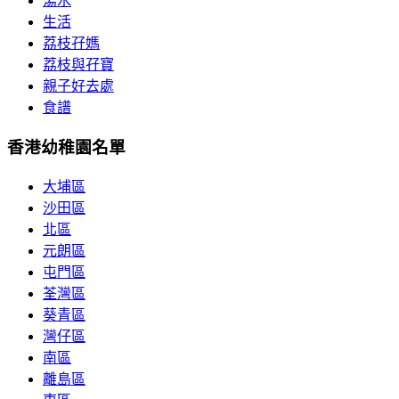
湯水
生活
荔枝孖媽
荔枝與孖寶
親子好去處
食譜
香港幼稚園名單
大埔區
沙田區
北區
元朗區
屯門區
荃灣區
葵青區
灣仔區
南區
離島區