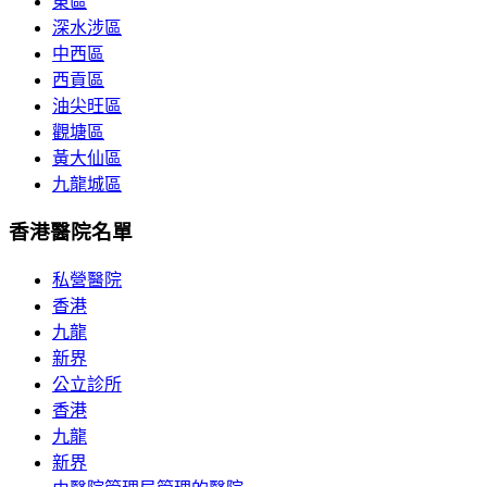
東區
深水涉區
中西區
西貢區
油尖旺區
觀塘區
黃大仙區
九龍城區
香港醫院名單
私營醫院
香港
九龍
新界
公立診所
香港
九龍
新界