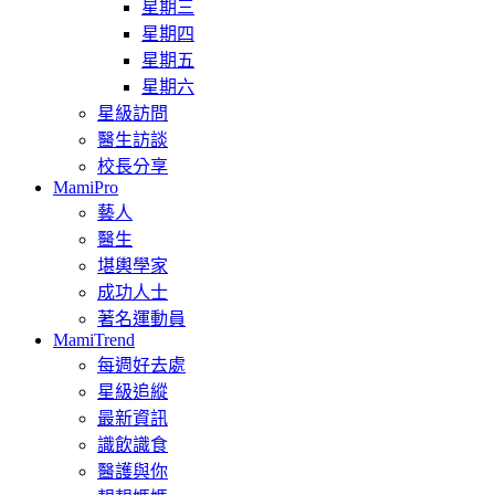
星期三
星期四
星期五
星期六
星級訪問
醫生訪談
校長分享
MamiPro
藝人
醫生
堪輿學家
成功人士
著名運動員
MamiTrend
每週好去處
星級追縱
最新資訊
識飲識食
醫護與你