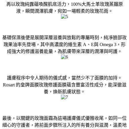
再以玫瑰純露蘊喚醒肌底活力，100%大馬士革玫瑰蒸餾原
液，瞬間潤澤肌膚，宛如一場輕柔的玫瑰花雨。
基礎保濕後便是展開深層滋養與放鬆的專屬時刻，純凈臉部玫
瑰果油率先登場，其中高濃度的維生素 A、E與 Omega 3，形
成強大的修護滋養能量，為肌膚帶來深層的潤澤與呵護。
護膚程序中令人期待的儀式感，當然少不了面膜的加持。
Rosart 的皇牌面膜玫瑰修護面膜蘊含豐富活性成分，能深徹滋
養，煥新肌膚狀態。
最後，以關鍵的玫瑰面霜為這場護膚儀式優雅收尾，如同一位
細心的守護者，將前面步驟所注入的所有養分與滋潤，溫柔地