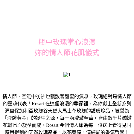
瓶中玫瑰掌心浪漫
妳的情人節花肌儀式
情人節，空氣中彷彿也飄散著甜蜜的氣息，玫瑰絕對是情人節
的靈魂代表！Rosart 在這個浪漫的季節裡，為你獻上全新系列
源自保加利亞玫瑰谷天然大馬士革玫瑰的護膚珍品，被譽為
「液體黃金」的誕生之源，每一滴澄澈精華，皆由數千片嬌嫩
花瓣悉心凝萃而成。Rosart 今個情人節為每一位送上看得見同
時用得到的天然玫瑰產品，以花養膚，演繹愛的香氣哲學！