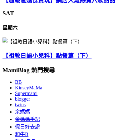
【超級爸媽食買玩】網店人氣熱賣六款甜品
SAT
星期六
【祖教日語小兒科】點餐篇（下）
MamiBlog 熱門搜尋
BB
KinseyMaMa
Supermami
blogger
twins
余媽媽
余媽媽手記
假日好去處
和牛B