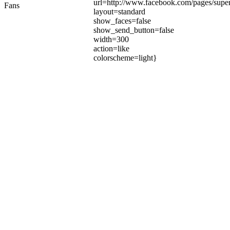
url=http://www.facebook.com/pages/su
Fans
layout=standard
show_faces=false
show_send_button=false
width=300
action=like
colorscheme=light}