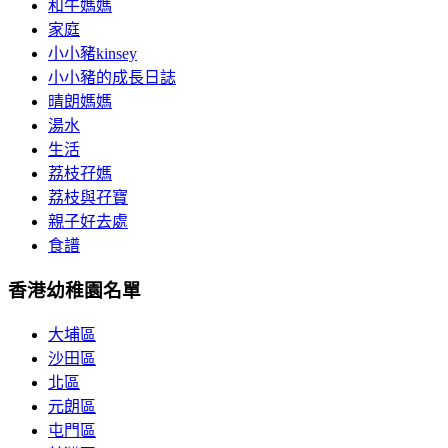
和牛媽媽
家庭
小小豬kinsey
小小豬的成長日誌
晴朗媽媽
湯水
生活
荔枝孖媽
荔枝與孖寶
親子好去處
食譜
香港幼稚園名單
大埔區
沙田區
北區
元朗區
屯門區