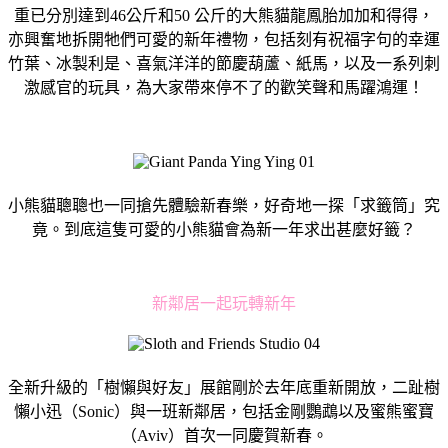
重已分別達到46公斤和50 公斤的大熊貓龍鳳胎加加和得得，
亦興奮地拆開牠們可愛的新年禮物，包括刻有祝福字句的幸運
竹葉、冰製利是、喜氣洋洋的節慶葫蘆、紙馬，以及一系列刺
激感官的玩具，為大家帶來停不了的歡笑聲和馬躍鴻運！
小熊貓聰聰也一同搶先體驗新春樂，好奇地一探「求籤筒」究
竟。到底這隻可愛的小熊貓會為新一年求出甚麼好籤？
新鄰居一起玩轉新年
全新升級的「樹懶與好友」展館剛於去年底重新開放，二趾樹
懶小迅（Sonic）與一班新鄰居，包括金剛鸚鵡以及蜜熊蜜寶
（Aviv）首次一同慶賀新春。