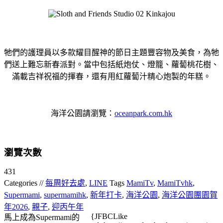
牠們的護理員以多款耀目醒神的節日主題豐容物及美食，為牠
們送上難忘新春派對。當中包括紙炮仗、燈籠、蘿蔔桃花樹、
滿載吉祥祝福的揮春，還有用紅蘿蔔汁精心炮製的年糕。
海洋公園請瀏覽：
oceanpark.com.hk
瀏覽次數
431
Categories //
每周好去處
,
LINE
Tags
MamiTv
,
MamiTvhk
,
Supermami
,
supermamihk
,
新年打卡
,
海洋公園
,
海洋公園團園賀
年2026
,
親子
,
迎丙午年
{JFBCLike
馬上成為Supermami的