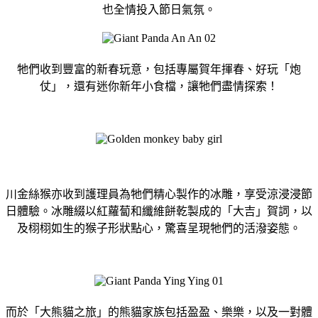
也全情投入節日氣氛。
牠們收到豐富的新春玩意，包括專屬賀年揮春、好玩「炮
仗」，還有迷你新年小食檔，讓牠們盡情探索！
川金絲猴亦收到護理員為牠們精心製作的冰雕，享受涼浸浸節
日體驗。冰雕綴以紅蘿蔔和纖維餅乾製成的「大吉」賀詞，以
及栩栩如生的猴子形狀點心，驚喜呈現牠們的活潑姿態。
而於「大熊貓之旅」的熊貓家族包括盈盈、樂樂，以及一對體