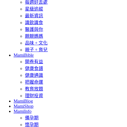
每週好去處
星級追縱
最新資訊
識飲識食
醫護與你
靚靚媽媽
品味。文化
親子。育兒
MamiBible
開卷有益
健康食譜
健康通識
把握命運
教育放題
理財投資
MamiBlog
MamiShop
MamiInfo
備孕期
懷孕期