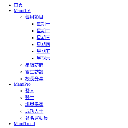
首頁
MamiTV
每周節目
星期一
星期二
星期三
星期四
星期五
星期六
星級訪問
醫生訪談
校長分享
MamiPro
藝人
醫生
堪輿學家
成功人士
著名運動員
MamiTrend