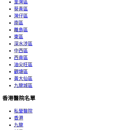
荃灣區
葵青區
灣仔區
南區
離島區
東區
深水涉區
中西區
西貢區
油尖旺區
觀塘區
黃大仙區
九龍城區
香港醫院名單
私營醫院
香港
九龍