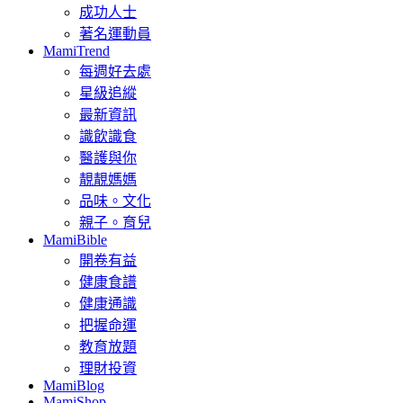
成功人士
著名運動員
MamiTrend
每週好去處
星級追縱
最新資訊
識飲識食
醫護與你
靚靚媽媽
品味。文化
親子。育兒
MamiBible
開卷有益
健康食譜
健康通識
把握命運
教育放題
理財投資
MamiBlog
MamiShop