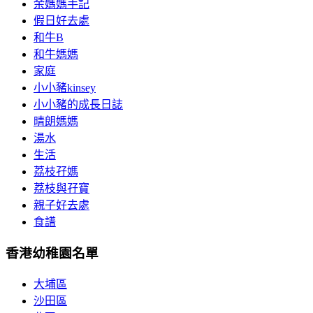
余媽媽手記
假日好去處
和牛B
和牛媽媽
家庭
小小豬kinsey
小小豬的成長日誌
晴朗媽媽
湯水
生活
荔枝孖媽
荔枝與孖寶
親子好去處
食譜
香港幼稚園名單
大埔區
沙田區