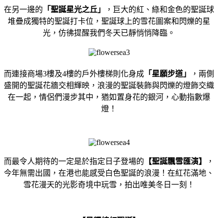
在另一邊的
「聖誕星光之丘」
，巨大的紅、
綠和金色的聖誕球
堆疊成獨特的聖誕打卡位，
聖誕球上的雪花圖案和閃爍的星
光，
仿彿提醒我們冬天已靜悄悄降臨。
而連接商場
3
樓及
4
樓的戶外樓梯
則化身成
「星願步道」
，兩側
盛開的聖誕花牆交相輝映，
浪漫的聖誕裝飾與閃爍的燈飾交織
在一起，情侶們漫步其中，
猶如置身花的銀河，心動指數爆
燈！
而最令人期待的一定是於指定日子登場的
【聖誕飄雪匯演】
，
今年無需出國，在港也能感受白色聖誕的浪漫！在紅花滿地、
雪花漫天的光影奇境中玩雪，拍出唯美冬日一刻！