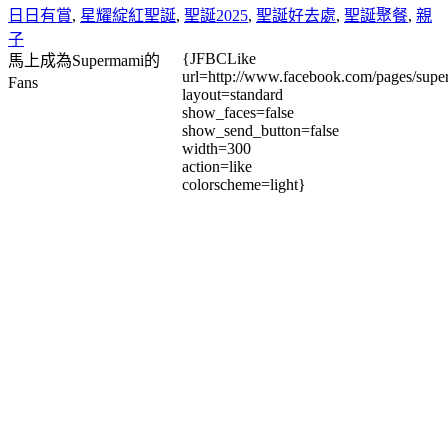
日日有賞
,
星耀綻紅聖誕
,
聖誕2025
,
聖誕好去處
,
聖誕聚餐
,
親
子
{JFBCLike
馬上成為Supermami的
url=http://www.facebook.com/pages/su
Fans
layout=standard
show_faces=false
show_send_button=false
width=300
action=like
colorscheme=light}