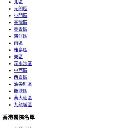
北區
元朗區
屯門區
荃灣區
葵青區
灣仔區
南區
離島區
東區
深水涉區
中西區
西貢區
油尖旺區
觀塘區
黃大仙區
九龍城區
香港醫院名單