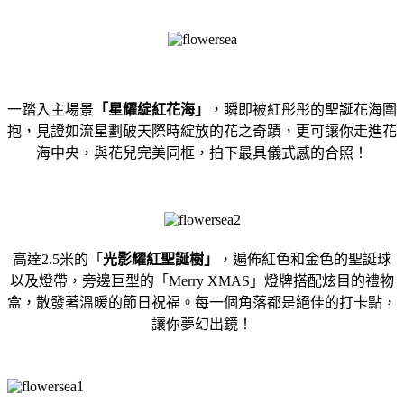
一踏入主場景
「星耀綻紅花海」
，瞬即被紅彤彤的聖誕花海圍
抱，見證如流星劃破天際時綻放的花之奇蹟，更可讓你走進花
海中央，與花兒完美同框，拍下最具儀式感的合照！
高達2.5米的「
光影耀紅聖誕樹」
，遍佈紅色和金色的聖誕球
以及燈帶，旁邊巨型的「Merry XMAS」燈牌搭配炫目的禮物
盒，散發著溫暖的節日祝福。每一個角落都是絕佳的打卡點，
讓你夢幻出鏡！