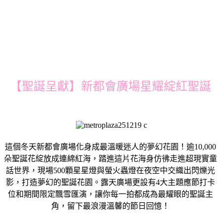
【聖誕呈獻】新都會廣場星耀綻紅聖誕
這個冬天新都會廣場化身成最溫暖迷人的夢幻花園！逾10,000
朵聖誕花綻放成連綿紅海，踏進這片花海身仿彿走進超現實童
話世界，現場500顆星星燈與螢火蟲燈在夜空中交織出閃爍光
影，打造夢幻的聖誕花園。露天廣場更設有4大主題應節打卡
位和期間限定飄雪匯演，讓你每一拍都成為最耀眼的聖誕主
角，留下最浪漫溫馨的節日回憶！