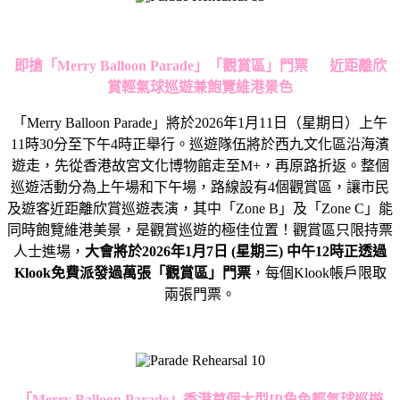
即搶「
Merry Balloon Parade
」「觀賞區」門票
近距離欣
賞輕氣球巡遊兼飽覽維港景色
「Merry Balloon Parade」將於2026年1月11日（星期日）上午
11時30分至下午4時正舉行。巡遊隊伍將於西九文化區沿海濱
遊走，先從香港故宮文化博物館走至M+，再原路折返。整個
巡遊活動分為上午場和下午場，路線設有4個觀賞區，讓市民
及遊客近距離欣賞巡遊表演，其中「Zone B」及「Zone C」能
同時飽覽維港美景，是觀賞巡遊的極佳位置！觀賞區只限持票
人士進場，
大會將於
2026
年
1
月
7
日
(
星期三
)
中午
12
時正透過
Klook
免費派發過萬張「觀賞區」門票
，每個Klook帳戶限取
兩張門票。
「
Merry Balloon Parade
」香港首個大型
IP
角色輕氣球巡遊