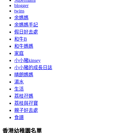
Supermami
blogger
twins
余媽媽
余媽媽手記
假日好去處
和牛B
和牛媽媽
家庭
小小豬kinsey
小小豬的成長日誌
晴朗媽媽
湯水
生活
荔枝孖媽
荔枝與孖寶
親子好去處
食譜
香港幼稚園名單