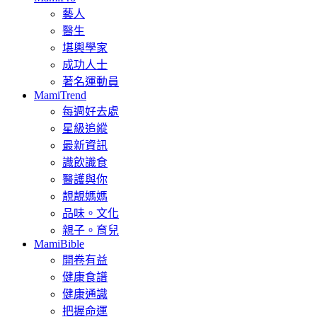
藝人
醫生
堪輿學家
成功人士
著名運動員
MamiTrend
每週好去處
星級追縱
最新資訊
識飲識食
醫護與你
靚靚媽媽
品味。文化
親子。育兒
MamiBible
開卷有益
健康食譜
健康通識
把握命運