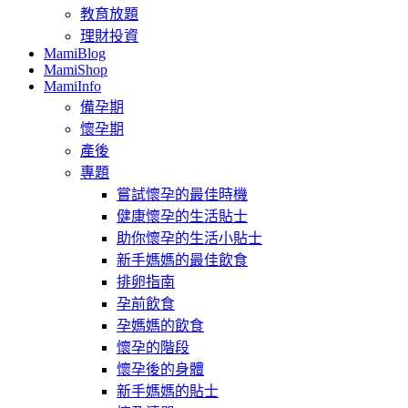
教育放題
理財投資
MamiBlog
MamiShop
MamiInfo
備孕期
懷孕期
產後
專題
嘗試懷孕的最佳時機
健康懷孕的生活貼士
助你懷孕的生活小貼士
新手媽媽的最佳飲食
排卵指南
孕前飲食
孕媽媽的飲食
懷孕的階段
懷孕後的身體
新手媽媽的貼士