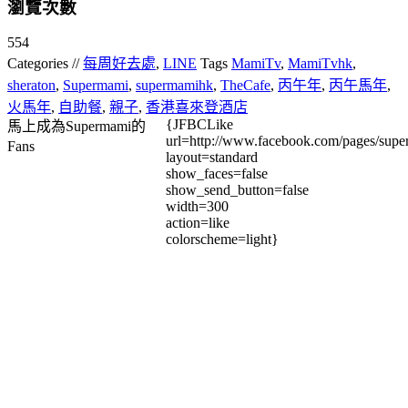
瀏覽次數
554
Categories //
每周好去處
,
LINE
Tags
MamiTv
,
MamiTvhk
,
sheraton
,
Supermami
,
supermamihk
,
TheCafe
,
丙午年
,
丙午馬年
,
火馬年
,
自助餐
,
親子
,
香港喜來登酒店
{JFBCLike
馬上成為Supermami的
url=http://www.facebook.com/pages/su
Fans
layout=standard
show_faces=false
show_send_button=false
width=300
action=like
colorscheme=light}