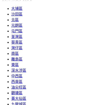
大埔區
沙田區
北區
元朗區
屯門區
荃灣區
葵青區
灣仔區
南區
離島區
東區
深水涉區
中西區
西貢區
油尖旺區
觀塘區
黃大仙區
九龍城區