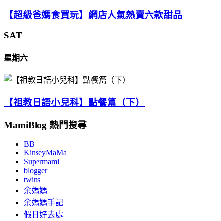
【超級爸媽食買玩】網店人氣熱賣六款甜品
SAT
星期六
【祖教日語小兒科】點餐篇（下）
MamiBlog 熱門搜尋
BB
KinseyMaMa
Supermami
blogger
twins
余媽媽
余媽媽手記
假日好去處