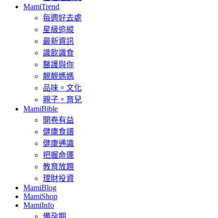
MamiTrend
每週好去處
星級追縱
最新資訊
識飲識食
醫護與你
靚靚媽媽
品味。文化
親子。育兒
MamiBible
開卷有益
健康食譜
健康通識
把握命運
教育放題
理財投資
MamiBlog
MamiShop
MamiInfo
備孕期