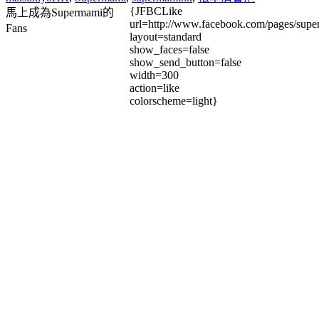
{JFBCLike
馬上成為Supermami的
url=http://www.facebook.com/pages/su
Fans
layout=standard
show_faces=false
show_send_button=false
width=300
action=like
colorscheme=light}