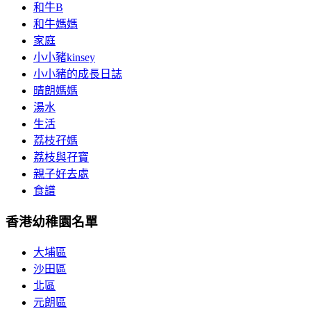
和牛B
和牛媽媽
家庭
小小豬kinsey
小小豬的成長日誌
晴朗媽媽
湯水
生活
荔枝孖媽
荔枝與孖寶
親子好去處
食譜
香港幼稚園名單
大埔區
沙田區
北區
元朗區