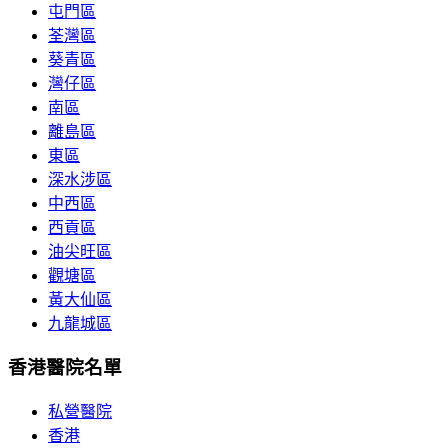
屯門區
荃灣區
葵青區
灣仔區
南區
離島區
東區
深水涉區
中西區
西貢區
油尖旺區
觀塘區
黃大仙區
九龍城區
香港醫院名單
私營醫院
香港