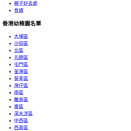
親子好去處
食譜
香港幼稚園名單
大埔區
沙田區
北區
元朗區
屯門區
荃灣區
葵青區
灣仔區
南區
離島區
東區
深水涉區
中西區
西貢區