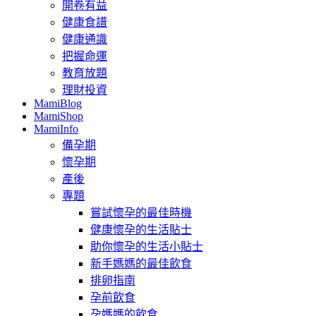
開卷有益
健康食譜
健康通識
把握命運
教育放題
理財投資
MamiBlog
MamiShop
MamiInfo
備孕期
懷孕期
產後
專題
嘗試懷孕的最佳時機
健康懷孕的生活貼士
助你懷孕的生活小貼士
新手媽媽的最佳飲食
排卵指南
孕前飲食
孕媽媽的飲食