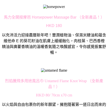
馬力全開按摩芭 Horsepower Massage Bar （全新產品！）
HKD 180
以充沛活力迎接農曆新年吧！豐潤植物油、保濕米糠油和蘊含
維他命 E 的葵花籽油在肌膚上緩緩融化，肉桂葉、
巴西香橙
精油與廣藿香精油的溫暖香氣隨之喚醒感官，
令你感覺振奮舒
暢。
烈焰騰飛多用途風呂巾 Untamed Flame Knot Wrap （全新產
品！）
HKD 80/ 70cm x70 cm
以火焰與自由包裹你的新年願望，
擁抱隨著第一道日出而來的