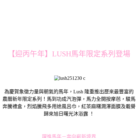
【迎丙午年】LUSH馬年限定系列登場
為慶賀象徵力量與朝氣的馬年，Lush 隆重推出歷來最豐富的
農曆新年限定系列！馬到功成汽泡彈，馬力全開按摩芭，駿馬
奔騰禮盒，烈焰騰飛多用途風呂巾，紅茶麻糬潤澤面膜及載譽
歸來旭日曙光沐浴露 ！
躍進馬年－奔向嶄新境界