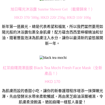
旭日曙光沐浴露 Sunrise Shower Gel （載譽歸來！）
HKD 370/ 500g; HKD 220/ 250g; HKD 110/ 100g
新年第一道晨光，總是代表希望和福氣，
所以我們當然要用如
陽光般的沐浴露包裹全身肌膚！
配方蘊含西西里檸檬精油和甘
油，隨著豐盈泡沫為肌膚注入水分，
讓你以最清新的姿態展開
新一年。
紅茶麻糬潤澤面膜 Black Tea Mochi Fresh Face Mask（全新
產品！）
HKD 170
為肌膚而設的香甜小吃，讓你的新春護理程序增添一抹彈嫩光
澤，
先由發酵米水帶來柔軟觸感，再由黑芝麻油深層補濕，
令
肌膚柔滑飽滿，猶如麻糬一樣惹人喜愛！