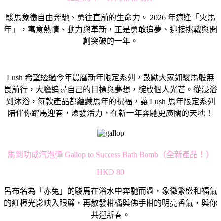
駿馬象徵自由奔馳、勇往直前的生命力。 2026 年適逢「火馬
年」，寓意熱情、動力與革新，正是勇敢追夢、
迎接挑戰與開
創突破的一年。
Lush 希望透過今年農曆新年限定系列，鼓勵大家如駿馬般無
畏前行，
大膽追尋自己的目標與夢想，綻放個人光芒。從浸浴
到沐浴，
每款產品都蘊藏馬年的祝福，讓 Lush 馬年限定系列
陪伴你躍馬迎春，煥發活力，
在新一年奔馳更廣闊的天地！
馬到功成汽泡彈 Gallop to Success Bath Bomb（全新產品！）
HKD 80
呂布名為「赤兔」的駿馬在浴水中奔馳而過，
象徵繁盛和福氣
的紅橙光影映入眼簾，
再散發柑橘與佛手柑的明亮香氣，與你
共迎新春。