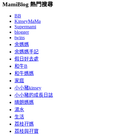
MamiBlog 熱門搜尋
BB
KinseyMaMa
Supermami
blogger
twins
余媽媽
余媽媽手記
假日好去處
和牛B
和牛媽媽
家庭
小小豬kinsey
小小豬的成長日誌
晴朗媽媽
湯水
生活
荔枝孖媽
荔枝與孖寶