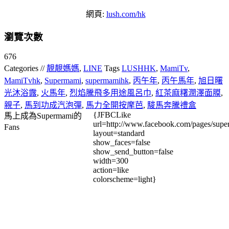
網頁:
lush.com/hk
瀏覽次數
676
Categories //
靚靚媽媽
,
LINE
Tags
LUSHHK
,
MamiTv
,
MamiTvhk
,
Supermami
,
supermamihk
,
丙午年
,
丙午馬年
,
旭日曙
光沐浴露
,
火馬年
,
烈焰騰飛多用途風呂巾
,
紅茶麻糬潤澤面膜
,
親子
,
馬到功成汽泡彈
,
馬力全開按摩芭
,
駿馬奔騰禮盒
{JFBCLike
馬上成為Supermami的
url=http://www.facebook.com/pages/su
Fans
layout=standard
show_faces=false
show_send_button=false
width=300
action=like
colorscheme=light}