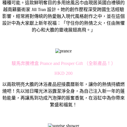
種種可能。
這款鮮明奪目的多用途風呂巾由現居英國白禮頓的
越南籍藝術家 Jill Tran 設計。她的創作歷程深受跨國生活經驗
影響，
經常將對傳統的熱愛融入現代風格創作之中，
並在這個
設計中為大家獻上新年祝福：「守住你的熱情之火，
任由無懼
的心和大膽的靈魂展翅高飛。」
駿馬奔騰禮盒 Prance and Prosper Gift （全新產品！）
HKD 200
以兩款明亮大膽的沐浴產品迎接農曆新年，讓你的熱情持續燃
燒吧！
先以旭日曙光沐浴露潔淨全身，為自己注入新一年的蓬
勃能量，
再讓馬到功成汽泡彈的振奮香氣，在浴缸中為你帶來
繁盛和福氣！