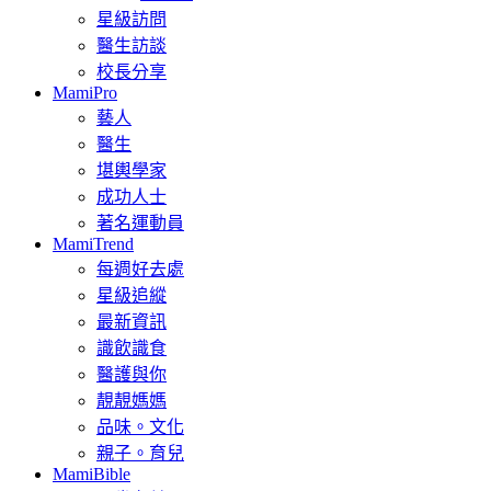
星級訪問
醫生訪談
校長分享
MamiPro
藝人
醫生
堪輿學家
成功人士
著名運動員
MamiTrend
每週好去處
星級追縱
最新資訊
識飲識食
醫護與你
靚靚媽媽
品味。文化
親子。育兒
MamiBible