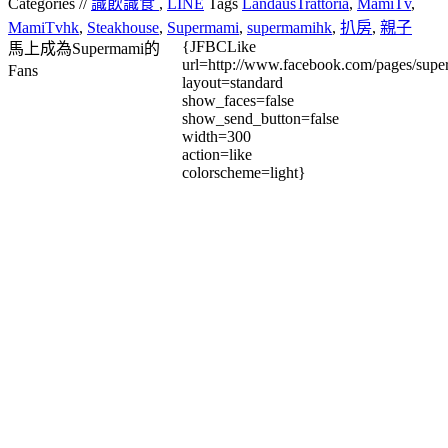
Categories //
識飲識食
,
LINE
Tags
LandausTrattoria
,
MamiTv
,
MamiTvhk
,
Steakhouse
,
Supermami
,
supermamihk
,
扒房
,
親子
{JFBCLike
馬上成為Supermami的
url=http://www.facebook.com/pages/su
Fans
layout=standard
show_faces=false
show_send_button=false
width=300
action=like
colorscheme=light}