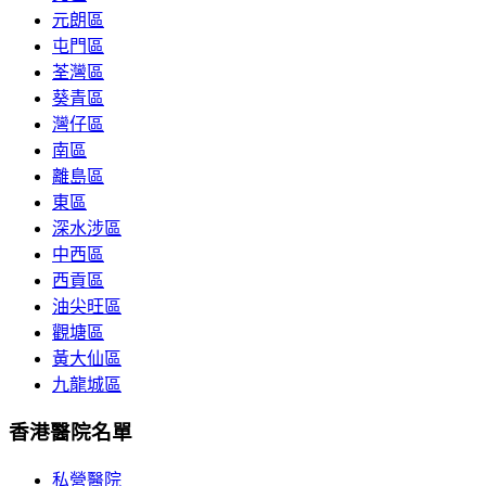
元朗區
屯門區
荃灣區
葵青區
灣仔區
南區
離島區
東區
深水涉區
中西區
西貢區
油尖旺區
觀塘區
黃大仙區
九龍城區
香港醫院名單
私營醫院