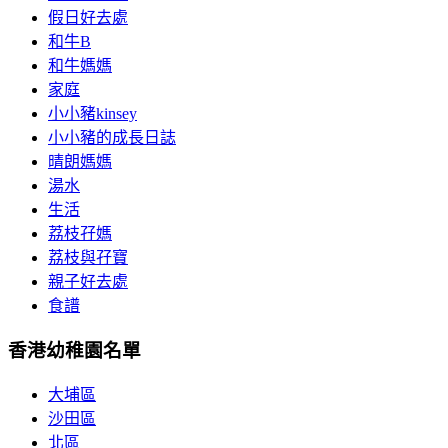
假日好去處
和牛B
和牛媽媽
家庭
小小豬kinsey
小小豬的成長日誌
晴朗媽媽
湯水
生活
荔枝孖媽
荔枝與孖寶
親子好去處
食譜
香港幼稚園名單
大埔區
沙田區
北區