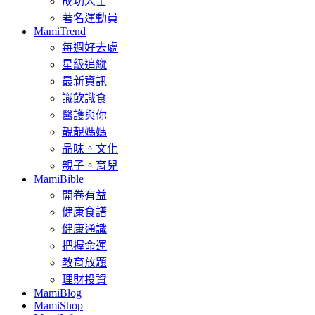
成功人士
著名運動員
MamiTrend
每週好去處
星級追縱
最新資訊
識飲識食
醫護與你
靚靚媽媽
品味。文化
親子。育兒
MamiBible
開卷有益
健康食譜
健康通識
把握命運
教育放題
理財投資
MamiBlog
MamiShop