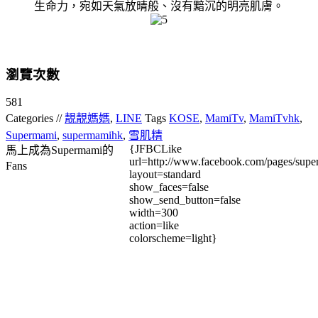
生命力，宛如天氣放晴般、沒有黯沉的明亮肌膚。
瀏覽次數
581
Categories //
靚靚媽媽
,
LINE
Tags
KOSE
,
MamiTv
,
MamiTvhk
,
Supermami
,
supermamihk
,
雪肌精
{JFBCLike
馬上成為Supermami的
url=http://www.facebook.com/pages/su
Fans
layout=standard
show_faces=false
show_send_button=false
width=300
action=like
colorscheme=light}