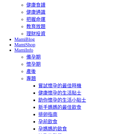
健康食譜
健康通識
把握命運
教育放題
理財投資
MamiBlog
MamiShop
MamiInfo
備孕期
懷孕期
產後
專題
嘗試懷孕的最佳時機
健康懷孕的生活貼士
助你懷孕的生活小貼士
新手媽媽的最佳飲食
排卵指南
孕前飲食
孕媽媽的飲食