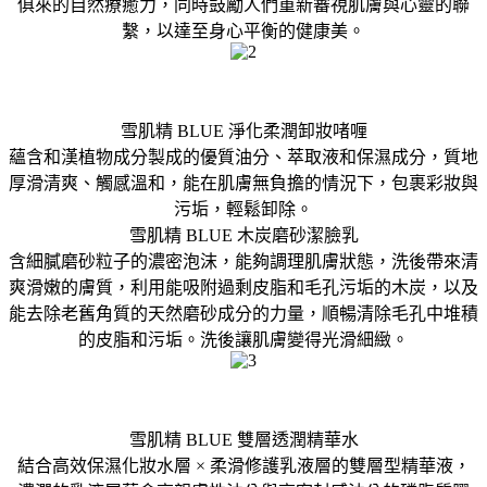
俱來的自然療癒力，同時鼓勵人們重新審視肌膚與心靈的聯
繫，以達至身心平衡的健康美。
雪肌精 BLUE 淨化柔潤卸妝啫喱
蘊含和漢植物成分製成的優質油分、萃取液和保濕成分，質地
厚滑清爽、觸感溫和，能在肌膚無負擔的情況下，包裹彩妝與
污垢，輕鬆卸除。
雪肌精 BLUE 木炭磨砂潔臉乳
含細膩磨砂粒子的濃密泡沫，能夠調理肌膚狀態，洗後帶來清
爽滑嫩的膚質，利用能吸附過剩皮脂和毛孔污垢的木炭，以及
能去除老舊角質的天然磨砂成分的力量，順暢清除毛孔中堆積
的皮脂和污垢。洗後讓肌膚變得光滑細緻。
雪肌精 BLUE 雙層透潤精華水
結合高效保濕化妝水層 × 柔滑修護乳液層的雙層型精華液，