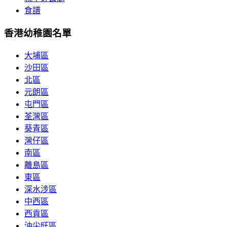
食譜
香港幼稚園名單
大埔區
沙田區
北區
元朗區
屯門區
荃灣區
葵青區
灣仔區
南區
離島區
東區
深水涉區
中西區
西貢區
油尖旺區