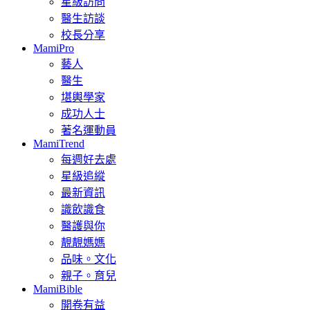
星級訪問
醫生訪談
校長分享
MamiPro
藝人
醫生
堪輿學家
成功人士
著名運動員
MamiTrend
每週好去處
星級追縱
最新資訊
識飲識食
醫護與你
靚靚媽媽
品味。文化
親子。育兒
MamiBible
開卷有益