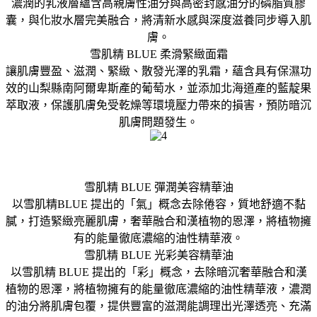
濃潤的乳液層蘊含高親膚性油分與高密封感油分的磷脂質膠
囊，與化妝水層完美融合，將清新水感與深度滋養同步導入肌
膚。
雪肌精 BLUE 柔滑緊緻面霜
讓肌膚豐盈、滋潤、緊緻、散發光澤的乳霜，蘊含具有保濕功
效的山梨縣南阿爾卑斯產的葡萄水，並添加北海道產的藍靛果
萃取液，保護肌膚免受乾燥等環境壓力帶來的損害，預防暗沉
肌膚問題發生。
雪肌精 BLUE 彈潤美容精華油
以雪肌精BLUE 提出的「氣」概念去除倦容，質地舒適不黏
膩，打造緊緻亮麗肌膚，奢華融合和漢植物的恩澤，將植物擁
有的能量徹底濃縮的油性精華液。
雪肌精 BLUE 光彩美容精華油
以雪肌精 BLUE 提出的「彩」概念，去除暗沉奢華融合和漢
植物的恩澤，將植物擁有的能量徹底濃縮的油性精華液，濃潤
的油分將肌膚包覆，提供豐富的滋潤能調理出光澤透亮、充滿