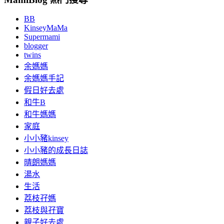
BB
KinseyMaMa
Supermami
blogger
twins
余媽媽
余媽媽手記
假日好去處
和牛B
和牛媽媽
家庭
小小豬kinsey
小小豬的成長日誌
晴朗媽媽
湯水
生活
荔枝孖媽
荔枝與孖寶
親子好去處