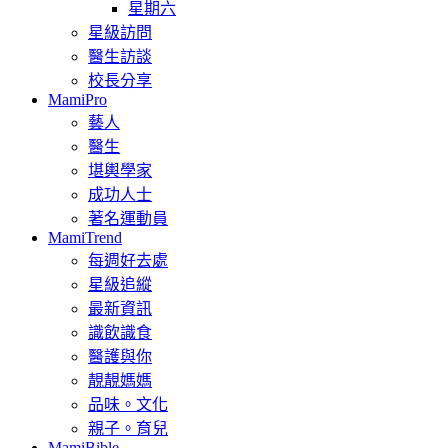
星期六
星級訪問
醫生訪談
校長分享
MamiPro
藝人
醫生
堪輿學家
成功人士
著名運動員
MamiTrend
每週好去處
星級追縱
最新資訊
識飲識食
醫護與你
靚靚媽媽
品味。文化
親子。育兒
MamiBible