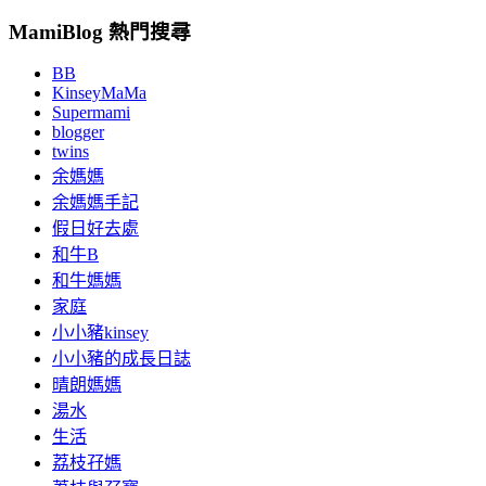
MamiBlog 熱門搜尋
BB
KinseyMaMa
Supermami
blogger
twins
余媽媽
余媽媽手記
假日好去處
和牛B
和牛媽媽
家庭
小小豬kinsey
小小豬的成長日誌
晴朗媽媽
湯水
生活
荔枝孖媽