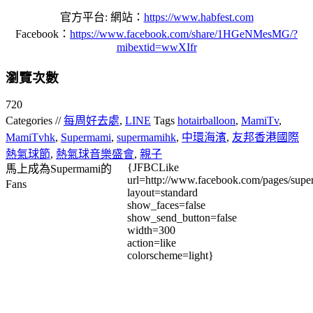
官方平台: 網站：
https://www.habfest.com
Facebook：
https://www.facebook.com/share/1HGeNMesMG/?
mibextid=wwXIfr
瀏覽次數
720
Categories //
每周好去處
,
LINE
Tags
hotairballoon
,
MamiTv
,
MamiTvhk
,
Supermami
,
supermamihk
,
中環海濱
,
友邦香港國際
熱氣球節
,
熱氣球音樂盛會
,
親子
{JFBCLike
馬上成為Supermami的
url=http://www.facebook.com/pages/su
Fans
layout=standard
show_faces=false
show_send_button=false
width=300
action=like
colorscheme=light}