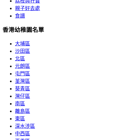
荔枝與孖寶
親子好去處
食譜
香港幼稚園名單
大埔區
沙田區
北區
元朗區
屯門區
荃灣區
葵青區
灣仔區
南區
離島區
東區
深水涉區
中西區