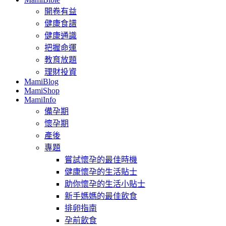
開卷有益
健康食譜
健康通識
把握命運
教育放題
理財投資
MamiBlog
MamiShop
MamiInfo
備孕期
懷孕期
產後
專題
嘗試懷孕的最佳時機
健康懷孕的生活貼士
助你懷孕的生活小貼士
新手媽媽的最佳飲食
排卵指南
孕前飲食