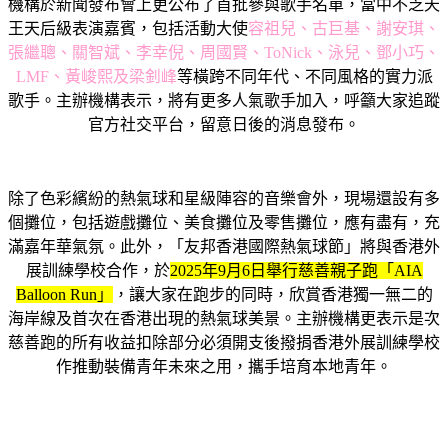
機構於新聞發布會上更公布了首批參與歌手名單，當中不乏天
王天后級表演嘉賓，包括活動大使
容祖兒、古巨基、謝安琪、
張繼聰、關智斌、李幸倪、周國賢、ToNick、泳兒、鄧小巧、
LMF、黃峻熙及梁釗峰
等橫跨不同年代、不同風格的實力派
歌手。主辦機構表示，將有更多人氣歌手加入，呼籲大家追蹤
官方社交平台，留意日後的消息發布。
除了色彩繽紛的熱氣球和星級陣容的音樂會外，現場還設有多
個攤位，包括遊戲攤位、美食攤位及零售攤位，應有盡有，充
滿嘉年華氣氛。此外，「友邦香港國際熱氣球節」將與香港外
展訓練學校合作，於
2025年9月6日舉行慈善親子跑「AIA
Balloon Run」
，讓大家在跑步的同時，欣賞香港獨一無二的
海岸線及首次在香港出現的熱氣球美景。主辦機構更表示是次
慈善跑的所有收益扣除部分必須開支後撥捐香港外展訓練學校
作推動裝備青年未來之用，攜手培育本地青年。