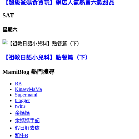
【超級爸媽食買玩】網店人氣熱賣六款甜品
SAT
星期六
【祖教日語小兒科】點餐篇（下）
MamiBlog 熱門搜尋
BB
KinseyMaMa
Supermami
blogger
twins
余媽媽
余媽媽手記
假日好去處
和牛B