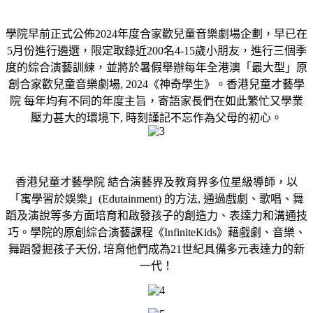
學院早前正式公佈2024年度合家歡兒童音樂劇場企劃，早已在
5月份進行遴選，限定取錄近200名4-15歲小朋友，進行三個季
度的綜合演藝訓練，並將於暑假舉辦每年全港澳「最大型」原
創合家歡兒童音樂劇場, 2024《神奇學生》。香港兒童才藝學
院 每年均有不同的年度主旨，寄語家長們在如此繁忙又學業
壓力甚大的環境下, 時刻謹記不忘作為父母的初心。
香港兒童才藝學院 結合演藝界及教育界多位星級導師，以
「寓學習於娛樂」(Edutainment) 的方法, 通過戲劇、歌唱、舞
蹈及演說等多方面培育和啟發孩子的創造力、表達力和溝通技
巧。學院的原創綜合演藝課程《InfiniteKids》藉戲劇、音樂、
舞蹈發掘孩子天份, 培育他們成為21世紀具備多元表達力的新
一代！