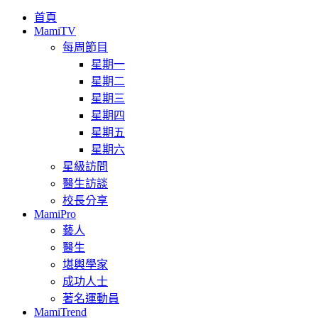
首頁
MamiTV
每周節目
星期一
星期二
星期三
星期四
星期五
星期六
星級訪問
醫生訪談
校長分享
MamiPro
藝人
醫生
堪輿學家
成功人士
著名運動員
MamiTrend