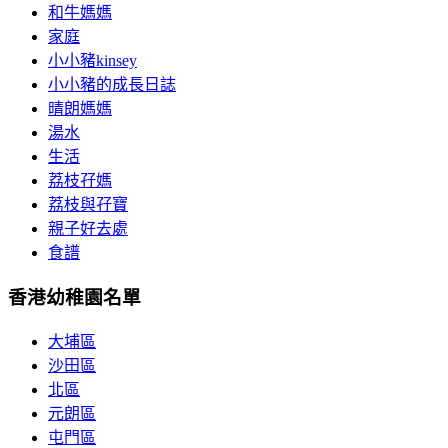
和牛媽媽
家庭
小小豬kinsey
小小豬的成長日誌
晴朗媽媽
湯水
生活
荔枝孖媽
荔枝與孖寶
親子好去處
食譜
香港幼稚園名單
大埔區
沙田區
北區
元朗區
屯門區