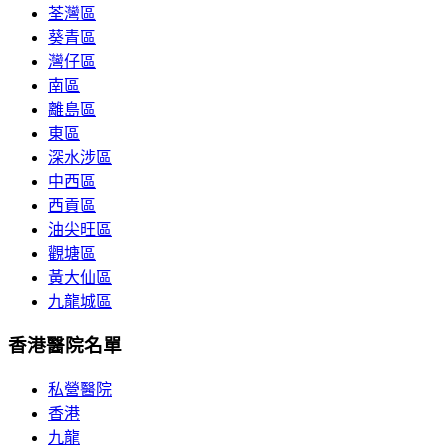
荃灣區
葵青區
灣仔區
南區
離島區
東區
深水涉區
中西區
西貢區
油尖旺區
觀塘區
黃大仙區
九龍城區
香港醫院名單
私營醫院
香港
九龍