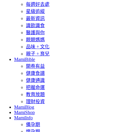
每週好去處
星級追縱
最新資訊
識飲識食
醫護與你
靚靚媽媽
品味。文化
親子。育兒
MamiBible
開卷有益
健康食譜
健康通識
把握命運
教育放題
理財投資
MamiBlog
MamiShop
MamiInfo
備孕期
懷孕期