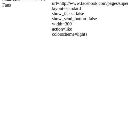
url=http://www.facebook.com/pages/su
Fans
layout=standard
show_faces=false
show_send_button=false
width=300
action=like
colorscheme=light}