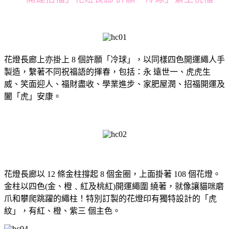
花燈長廊上亦掛上 8 個許願「冷球」，以同樣四色開運繩人手
製造，繫著不同祝福語的揮春，包括：永 遠世一、虎虎生
威、笑面迎人、福財盡收、學業進步、家肥屋潤、招福開運及
闔「虎」安康。
花燈長廊以 12 條金柱撐起 8 個金圈，上面掛著 108 個花燈。
金柱以四色(金、橙﹑紅及桃紅)開運繩圍 繞著，就像讓貓咪磨
爪和攀爬跳躍的繩柱！特別訂製的花燈印有獨特設計的「虎
紋」，有紅、橙、紫三 個主色。