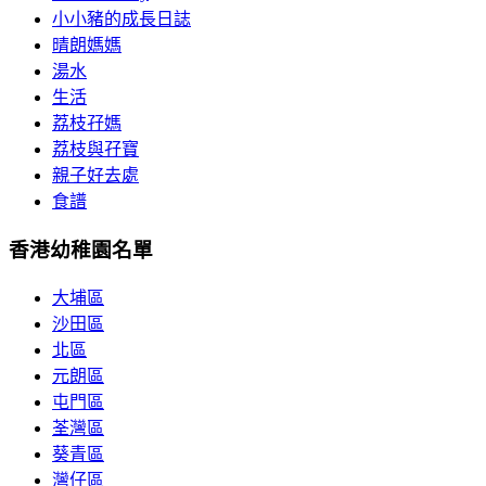
小小豬的成長日誌
晴朗媽媽
湯水
生活
荔枝孖媽
荔枝與孖寶
親子好去處
食譜
香港幼稚園名單
大埔區
沙田區
北區
元朗區
屯門區
荃灣區
葵青區
灣仔區