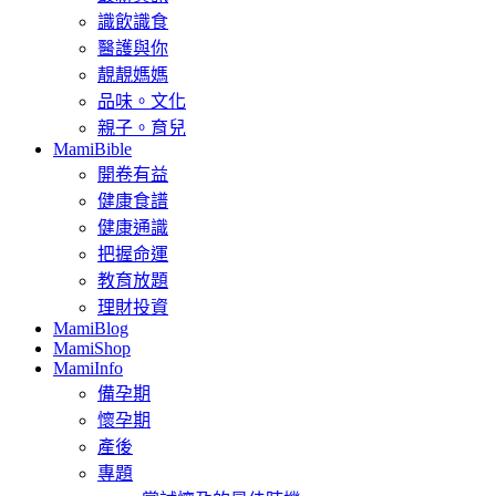
識飲識食
醫護與你
靚靚媽媽
品味。文化
親子。育兒
MamiBible
開卷有益
健康食譜
健康通識
把握命運
教育放題
理財投資
MamiBlog
MamiShop
MamiInfo
備孕期
懷孕期
產後
專題