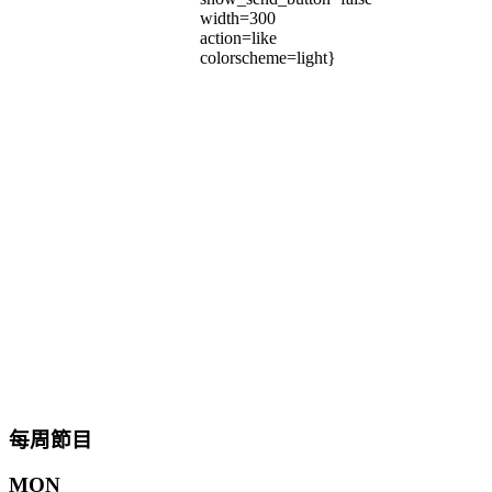
width=300
action=like
colorscheme=light}
每周節目
MON