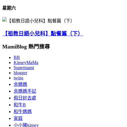
星期六
【祖教日語小兒科】點餐篇（下）
MamiBlog 熱門搜尋
BB
KinseyMaMa
Supermami
blogger
twins
余媽媽
余媽媽手記
假日好去處
和牛B
和牛媽媽
家庭
小小豬kinsey