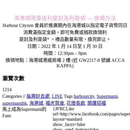
海港城限量版利是封及利是袋 — 換領方法
Harbour Cityzen 會員於推廣期內在海港城以指定電子貨幣同日
消費滿指定金額，即可免費或捐款換領利
是封及利是袋* 。禮品數量有限，換完即止。
日期：2022 年 1 月 14 日至 1 月 30 日
時間：12:30pm – 9pm
換領地點：海港城港威商場 2 樓 (近 GW2217-8 號舖 ACCA
KAPPA)
瀏覽次數
1214
Categories //
每周好去處
,
LINE
Tags
harbourcity
,
Supermami
,
supermamihk
,
海港城
,
福虎賀歲
,
花燈長廊
,
開運招福
{JFBCLike
馬上成為Supermami的
url=http://www.facebook.com/pages/su
Fans
layout=standard
show_faces=false
show_send_button=false