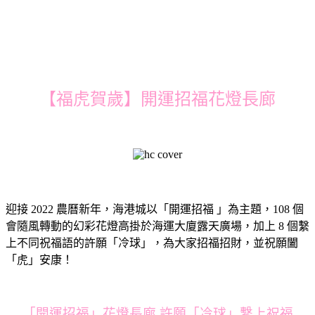
【福虎賀歲】開運招福花燈長廊
迎接 2022 農曆新年，海港城以「開運招福 」為主題，108 個
會隨風轉動的幻彩花燈高掛於海運大廈露天廣場，加上 8 個繫
上不同祝福語的許願「冷球」，為大家招福招財，並祝願闔
「虎」安康！
「開運招福」花燈長廊 許願「冷球」繫上祝福