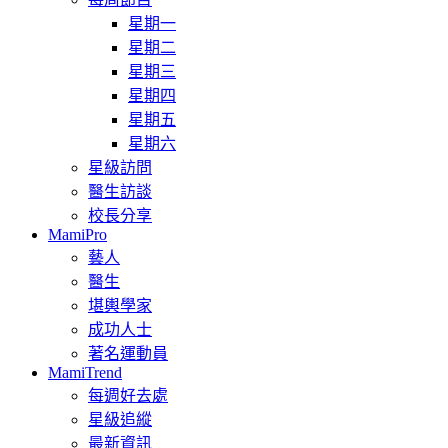
星期一
星期二
星期三
星期四
星期五
星期六
星級訪問
醫生訪談
校長分享
MamiPro
藝人
醫生
堪輿學家
成功人士
著名運動員
MamiTrend
每週好去處
星級追縱
最新資訊