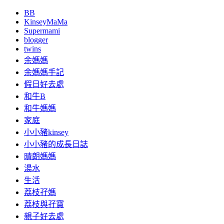
BB
KinseyMaMa
Supermami
blogger
twins
余媽媽
余媽媽手記
假日好去處
和牛B
和牛媽媽
家庭
小小豬kinsey
小小豬的成長日誌
晴朗媽媽
湯水
生活
荔枝孖媽
荔枝與孖寶
親子好去處