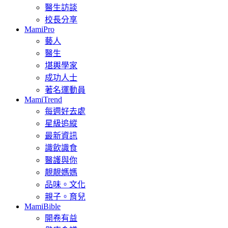
醫生訪談
校長分享
MamiPro
藝人
醫生
堪輿學家
成功人士
著名運動員
MamiTrend
每週好去處
星級追縱
最新資訊
識飲識食
醫護與你
靚靚媽媽
品味。文化
親子。育兒
MamiBible
開卷有益