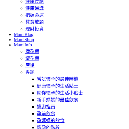
健康食譜
健康通識
把握命運
教育放題
理財投資
MamiBlog
MamiShop
MamiInfo
備孕期
懷孕期
產後
專題
嘗試懷孕的最佳時機
健康懷孕的生活貼士
助你懷孕的生活小貼士
新手媽媽的最佳飲食
排卵指南
孕前飲食
孕媽媽的飲食
懷孕的階段