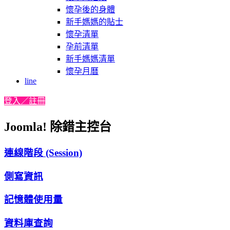
懷孕後的身體
新手媽媽的貼士
懷孕清單
孕前清單
新手媽媽清單
懷孕月曆
line
登入／註冊
Joomla! 除錯主控台
連線階段 (Session)
側寫資訊
記憶體使用量
資料庫查詢