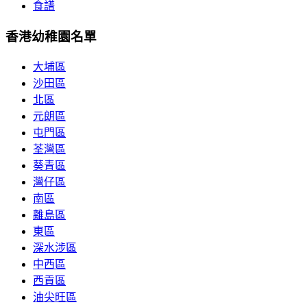
食譜
香港幼稚園名單
大埔區
沙田區
北區
元朗區
屯門區
荃灣區
葵青區
灣仔區
南區
離島區
東區
深水涉區
中西區
西貢區
油尖旺區