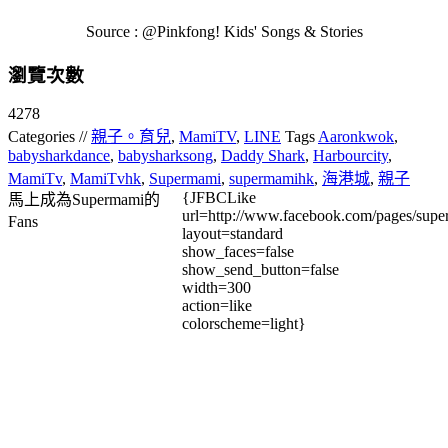
Source : @Pinkfong! Kids' Songs & Stories
瀏覽次數
4278
Categories //
親子。育兒
,
MamiTV
,
LINE
Tags
Aaronkwok
,
babysharkdance
,
babysharksong
,
Daddy Shark
,
Harbourcity
,
MamiTv
,
MamiTvhk
,
Supermami
,
supermamihk
,
海港城
,
親子
{JFBCLike
馬上成為Supermami的
url=http://www.facebook.com/pages/su
Fans
layout=standard
show_faces=false
show_send_button=false
width=300
action=like
colorscheme=light}