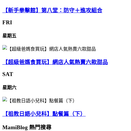
【新手拳擊館】第八堂：防守＋進攻組合
FRI
星期五
【超級爸媽食買玩】網店人氣熱賣六款甜品
SAT
星期六
【祖教日語小兒科】點餐篇（下）
MamiBlog 熱門搜尋