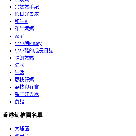
余媽媽手記
假日好去處
和牛B
和牛媽媽
家庭
小小豬kinsey
小小豬的成長日誌
晴朗媽媽
湯水
生活
荔枝孖媽
荔枝與孖寶
親子好去處
食譜
香港幼稚園名單
大埔區
沙田區