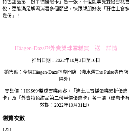
特色甜品第二份半價優惠卡」各一張，
不但能享受雙倍雪糕喜
悅，更能滿足解渴消暑多個願望，
快跟親朋好友「孖住上食多
幾份」！
Häagen-Dazs™外賣雙球雪糕買一送一詳情
推出日期：2022年10月3日至16日
銷售點：全線Häagen-Dazs™專門店（淺水灣The Pulse專門店
除外）
零售價：HK$69/雙球雪糕兩客 +「迪士尼雪糕蛋糕85折優惠
卡」及「外賣特色甜品第二份半價優惠卡」各一張（優惠卡有
效期：2022年10月31日）
瀏覽次數
1251