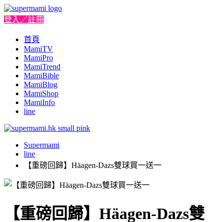
登入／註冊
首頁
MamiTV
MamiPro
MamiTrend
MamiBible
MamiBlog
MamiShop
MamiInfo
line
Supermami
line
【重磅回歸】Häagen-Dazs雙球買一送一
【重磅回歸】Häagen-Dazs雙