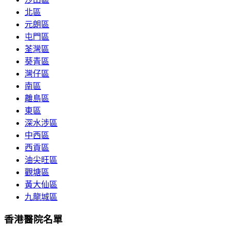
北區
元朗區
屯門區
荃灣區
葵青區
灣仔區
南區
離島區
東區
深水涉區
中西區
西貢區
油尖旺區
觀塘區
黃大仙區
九龍城區
香港醫院名單