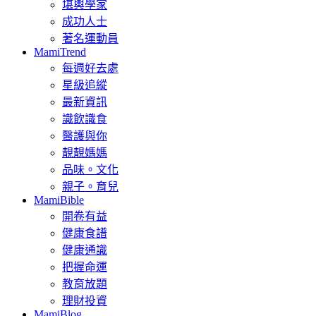
堪輿學家
成功人士
著名運動員
MamiTrend
每週好去處
星級追縱
最新資訊
識飲識食
醫護與你
靚靚媽媽
品味。文化
親子。育兒
MamiBible
開卷有益
健康食譜
健康通識
把握命運
教育放題
理財投資
MamiBlog