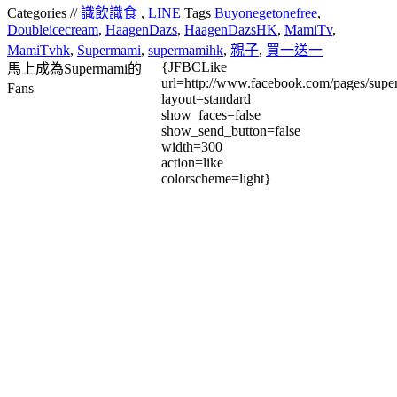
Categories //
識飲識食
,
LINE
Tags
Buyonegetonefree
,
Doubleicecream
,
HaagenDazs
,
HaagenDazsHK
,
MamiTv
,
MamiTvhk
,
Supermami
,
supermamihk
,
親子
,
買一送一
{JFBCLike
馬上成為Supermami的
url=http://www.facebook.com/pages/su
Fans
layout=standard
show_faces=false
show_send_button=false
width=300
action=like
colorscheme=light}