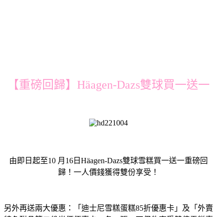
【重磅回歸】Häagen-Dazs雙球買一送一
由即日起至10 月16日Häagen-Dazs雙球雪糕買一送一重磅回
歸！一人價錢獲得雙份享受！
另外
再送兩大優惠：「迪士尼雪糕蛋糕
85
折
優惠卡」及「外賣