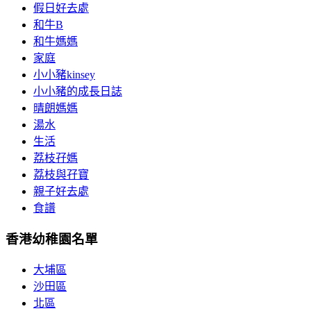
假日好去處
和牛B
和牛媽媽
家庭
小小豬kinsey
小小豬的成長日誌
晴朗媽媽
湯水
生活
荔枝孖媽
荔枝與孖寶
親子好去處
食譜
香港幼稚園名單
大埔區
沙田區
北區