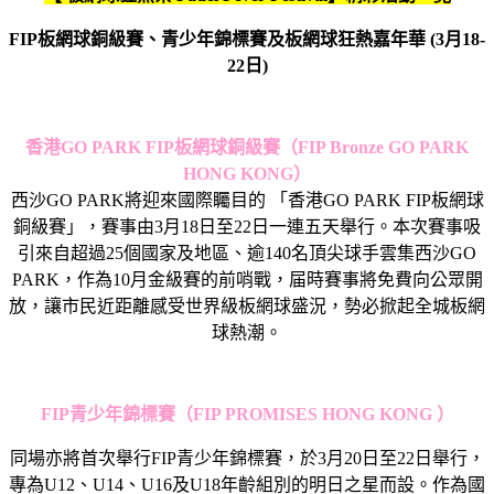
FIP板網球銅級賽、青少年錦標賽及板網球狂熱嘉年華 (3月18-
22日)
香港GO PARK FIP板網球銅級賽
（FIP Bronze GO PARK
HONG KONG）
西沙GO PARK將迎來國際矚目的 「香港GO PARK FIP板網球
銅級賽」，賽事由3月18日至22日一連五天舉行。本次賽事吸
引來自超過25個國家及地區、逾140名頂尖球手雲集西沙GO
PARK，作為10月金級賽的前哨戰，届時賽事將免費向公眾開
放，讓市民近距離感受世界級板網球盛況，勢必掀起全城板網
球熱潮。
FIP
青少年錦標賽
（FIP PROMISES HONG KONG ）
同場亦將首次舉行FIP青少年錦標賽，於3月20日至22日舉行，
專為U12、U14、U16及U18年齡組別的明日之星而設。作為國