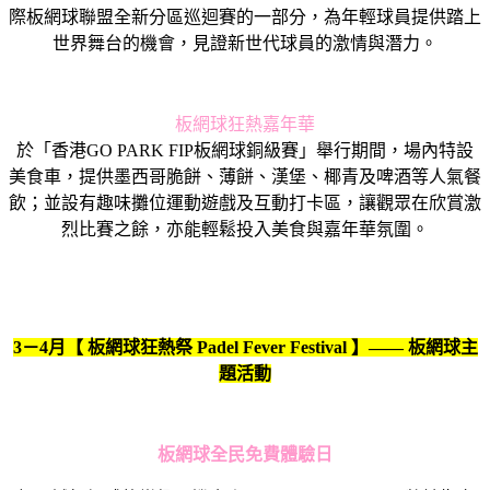
際板網球聯盟全新分區巡迴賽的一部分，為年輕球員提供踏上
世界舞台的機會，見證新世代球員的激情與潛力。
板網球狂熱嘉年華
於「香港GO PARK FIP板網球銅級賽」舉行期間，場內特設
美食車，提供墨西哥脆餅、薄餅、漢堡、椰青及啤酒等人氣餐
飲；並設有趣味攤位運動遊戲及互動打卡區，讓觀眾在欣賞激
烈比賽之餘，亦能輕鬆投入美食與嘉年華氛圍。
3－4月【 板網球狂熱祭 Padel Fever Festival 】—— 板網球主
題活動
板網球全民免費體驗日