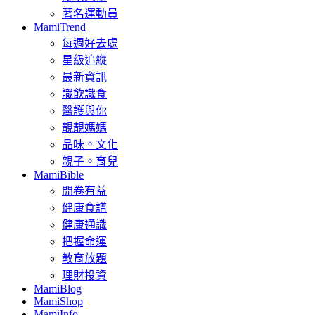
著名運動員
MamiTrend
每週好去處
星級追縱
最新資訊
識飲識食
醫護與你
靚靚媽媽
品味。文化
親子。育兒
MamiBible
開卷有益
健康食譜
健康通識
把握命運
教育放題
理財投資
MamiBlog
MamiShop
MamiInfo