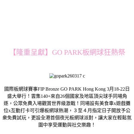
【隆重呈獻】GO PARK板網球狂熱祭
國際板網球賽事FIP Bronze GO PARK Hong Kong 3月18-22日
盛大舉行！雲集140+來自26個國家及地區頂尖球手同場角
逐，公眾免費入場觀賞世界級激戰！同場設有美食車x遊戲攤
位x互動打卡可引爆板網球熱潮，３至４月指定日子開放予公
衆免費試玩，更設全港首個夜光板網球派對，讓大家在輕鬆氛
圍中享受運動與社交樂趣！