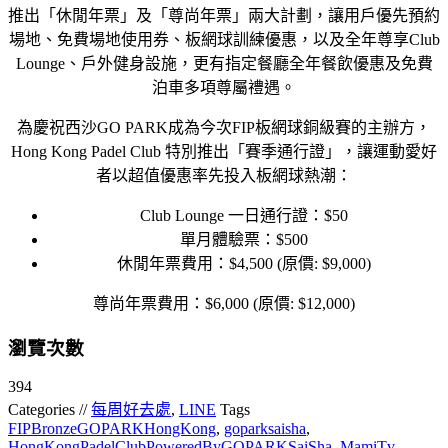
推出「休閒年票」及「尊尚年票」兩大計劃，讓用戶優先預約
場地、免費場地使用券、板網球訓練優惠，以及全年尊享Club
Lounge、戶外健身設施，更有指定餐廳全年餐飲優惠及免費
泊車多項尊屬禮遇。
為慶祝西沙GO PARK成為今次FIP板網球銅級賽的主辦方，
Hong Kong Padel Club 特別推出「賽季通行證」，讓運動愛好
者以超值優惠率先投入板網球熱潮：
Club Lounge 一日通行證：$50
單月體驗票：$500
休閒年票費用：$4,500 (原價: $9,000)
尊尚年票費用：$6,000 (原價: $12,000)
瀏覽次數
394
Categories //
每周好去處
,
LINE
Tags
FIPBronzeGOPARKHongKong
,
goparksaisha
,
HongKongPadelClubPoweredByGOPARKSaiSha
,
MamiTv
,