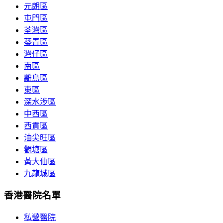
元朗區
屯門區
荃灣區
葵青區
灣仔區
南區
離島區
東區
深水涉區
中西區
西貢區
油尖旺區
觀塘區
黃大仙區
九龍城區
香港醫院名單
私營醫院