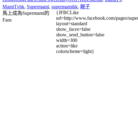
MamiTvhk
,
Supermami
,
supermamihk
,
親子
{JFBCLike
馬上成為Supermami的
url=http://www.facebook.com/pages/su
Fans
layout=standard
show_faces=false
show_send_button=false
width=300
action=like
colorscheme=light}