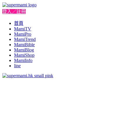
登入／註冊
首頁
MamiTV
MamiPro
MamiTrend
MamiBible
MamiBlog
MamiShop
MamiInfo
line