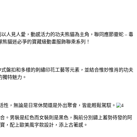
以人見人愛，動感活力的功夫熊貓為主角，聯同應節靈蛇 – 毒
球熊貓迷必爭的寶藏級動畫服飾聯乘系列！
見中式盤扣和多樣的刺繡印花工藝等元素，並結合惟妙惟肖的功夫
的獨特魅力。
活性，無論是日常休閒還是外出聚會，皆能輕鬆駕馭。
合。男裝是紅色而女裝則是黑色，胸前分別鏽上蓄勢待發的阿
寶，配上歐美風字款設計，添上古著感。