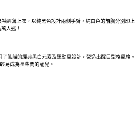
！長袖輕薄上衣，以純黑色設計兩側手臂，純白色的前胸分別印上
為萬人迷！
運用了熊貓的經典黑白元素及運動風設計，營造出醒目型格風格。
輕易成為長輩間的寵兒。