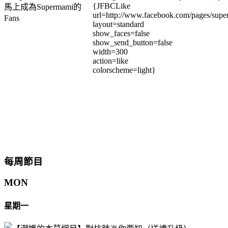
{JFBCLike
馬上成為Supermami的
url=http://www.facebook.com/pages/su
Fans
layout=standard
show_faces=false
show_send_button=false
width=300
action=like
colorscheme=light}
每周節目
MON
星期一