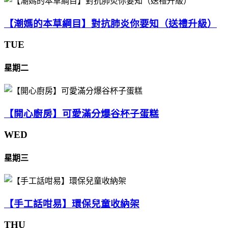
【潮媽的本草綱目】對抗肺炎你要知（送禮升級）
TUE
星期二
【開心廚房】可愛滿分爆谷杯子蛋糕
WED
星期三
【手工話咁易】環保兒童收納架
THU