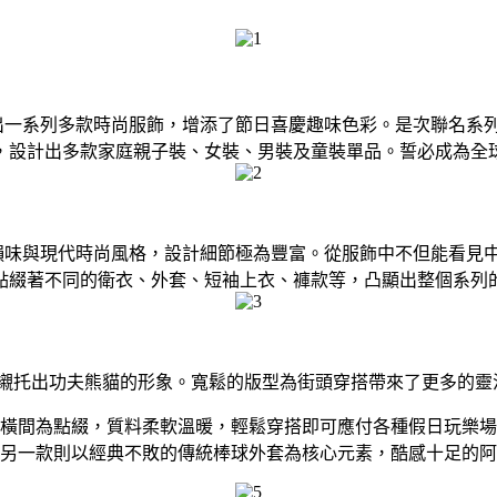
推出一系列多款時尚服飾，增添了節日喜慶趣味色彩。是次聯名系列
，設計出多款家庭親子裝、女裝、男裝及童裝單品。誓必成為全
方韻味與現代時尚風格，設計細節極為豐富。從服飾中不但能看
點綴著不同的衛衣、外套、短袖上衣、褲款等，凸顯出整個系列
襯托出功夫熊貓的形象。寬鬆的版型為街頭穿搭帶來了更多的靈
橫間為點綴，質料柔軟溫暖，輕鬆穿搭即可應付各種假日玩樂場
另一款則以經典不敗的傳統棒球外套為核心元素，酷感十足的阿