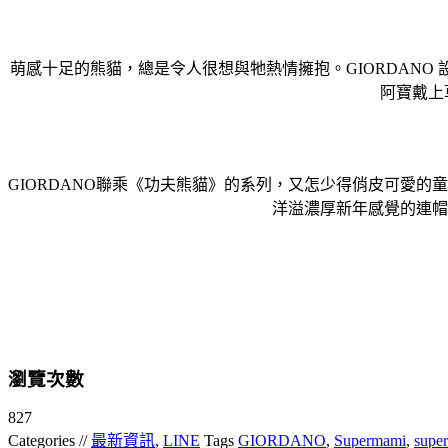
萌感十足的熊貓，總是令人很想與牠熱情擁抱。GIORDAN
阿寶戴上
GIORDANO聯乘《功夫熊貓》的系列，又怎少得俏皮可愛
洋溢濃厚新年感覺的連帽
瀏覽次數
827
Categories //
最新資訊
,
LINE
Tags
GIORDANO
,
Supermami
,
supe