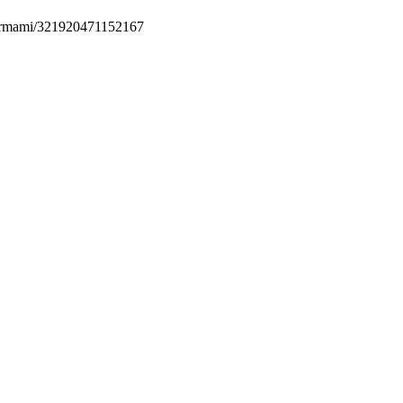
permami/321920471152167