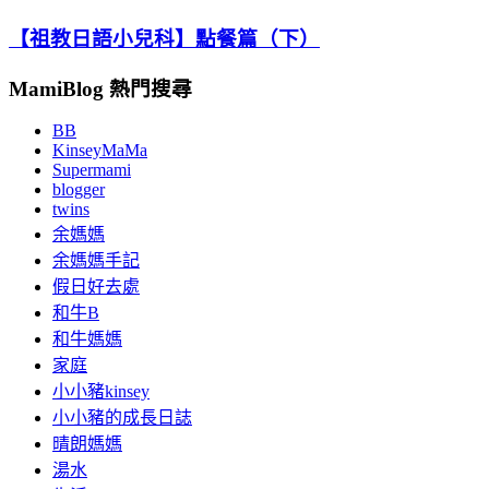
【祖教日語小兒科】點餐篇（下）
MamiBlog 熱門搜尋
BB
KinseyMaMa
Supermami
blogger
twins
余媽媽
余媽媽手記
假日好去處
和牛B
和牛媽媽
家庭
小小豬kinsey
小小豬的成長日誌
晴朗媽媽
湯水