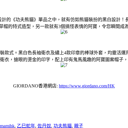
O 設計的《功夫熊貓》單品之中，就有仿如熊貓裝扮的黑白設計
草帽的特式造型，另一款就有3個搞怪表情的阿寶，令您瞬間成
的童裝款式。黑白色長袖衛衣及繡上4款印章的棒球外套，均靈活
衛衣，搶眼的燙金的印字，配上印有鬼馬風趣的阿寶圖案帽子，
GIORDANO香港網店:
https://www.giordano.com/HK
rmamihk
,
乙巳蛇年
,
佐丹奴
,
功夫熊貓
,
親子