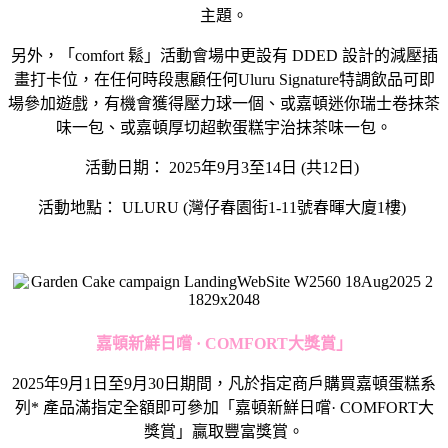
主題。
另外，「
comfort
鬆」活動會場中更設有
DDED
設計的減壓插
畫打卡位，在任何時段惠顧任何
Uluru Signature
特調飲品可即
場參加遊戲，有機會獲得壓力球一個、或嘉頓迷你瑞士卷抹茶
味一包、或嘉頓厚切超軟蛋糕宇治抹茶味一包。
活動日期：
2025
年
9
月
3
至
14
日
(
共
12
日
)
活動地點：
ULURU (
灣仔春園街
1-11
號春暉大廈
1
樓
)
嘉頓新鮮日嚐
· COMFORT
大獎賞」
2025
年
9
月
1
日至
9
月
30
日期間，凡於指定商戶購買嘉頓蛋糕系
列
*
產品滿指定全額即可參加「嘉頓新鮮日嚐
· COMFORT
大
獎賞」贏取豐富獎賞。