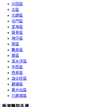
沙田區
北區
元朗區
屯門區
荃灣區
葵青區
灣仔區
南區
離島區
東區
深水涉區
中西區
西貢區
油尖旺區
觀塘區
黃大仙區
九龍城區
香港醫院名單