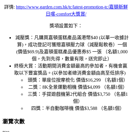
詳情
:
https://www.garden.com.hk/tc/latest-promotion-tc/
嘉頓新鮮
日嚐
-comfort
大獎賞
/
獎項設置如下：
減壓獎：凡購買嘉頓蛋糕產品滿港幣
$40 (
以單一收據計
算
)
，成功登記可獲贈嘉頓壓力球（減壓鬆軟卷）一個
(
價值
$69.9)
及嘉頓蛋糕產品優惠券
$5
一張
（名額
1,000
個，先到先得，數量有限，送完即止）
終極大賞：活動期間消費金額最高的參加者，有機會贏
取以下豐富獎品。
(
以參加者總消費金額由高至低排序
)
頭獎：單座位按摩梳化
價值
$16,299
（名額
1
個）
二獎：
8K
全景運動相機
價值
$4,099
（名額
1
個）
三獎：手提遊戲機第
2
代組合
價值
$3,750
（名額
1
個）
四獎：半自動咖啡機
價值
$3,588
（名額
1
個）
瀏覽次數