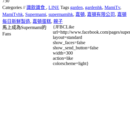
730
Categories //
識飲識食
,
LINE
Tags
garden
,
gardenhk
,
MamiTv
,
MamiTvhk
,
Supermami
,
supermamihk
,
嘉頓
,
嘉頓有限公司
,
嘉頓
每日新鮮製造
,
嘉頓蛋糕
,
親子
{JFBCLike
馬上成為Supermami的
url=http://www.facebook.com/pages/su
Fans
layout=standard
show_faces=false
show_send_button=false
width=300
action=like
colorscheme=light}