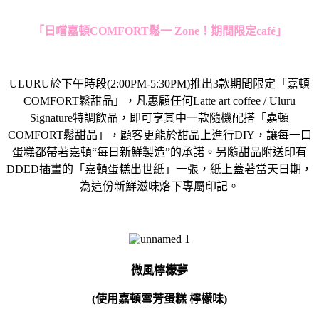
「日嚐嘉頓
COMFORT
鬆一
Zone
！期間限定
café
」
ULURU
於下午時段
(2:00PM-5:30PM)
推出
3
款期間限定「嘉頓
COMFORT
鬆甜品」，凡惠顧任何
Latte art coffee / Uluru
Signature
特調飲品，即可享其中一款隨機配搭「嘉頓
COMFORT
鬆甜品」，顧客更能於甜品上進行
DIY
，讓每一口
蛋糕都帶著嘉頓
“
每日新鮮製造
”
的承諾。另隨甜品附送印有
DDED
插畫的「嘉頓蛋糕出世紙」一張，紙上蓋著當天日期，
為這份新鮮滋味烙下專屬印記。
微風檸檬夢
(使用嘉頓雪芳蛋糕 檸檬味)