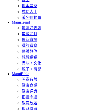
堪輿學家
成功人士
著名運動員
MamiTrend
每週好去處
星級追縱
最新資訊
識飲識食
醫護與你
靚靚媽媽
品味。文化
親子。育兒
MamiBible
開卷有益
健康食譜
健康通識
把握命運
教育放題
理財投資