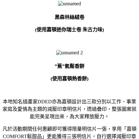
黑森林絲絨卷
(
使用嘉頓迷你瑞士卷
朱古力味
)
”
蕉
”
氣鬆香餅
(
使用嘉頓熱香餅
)
本地知名插畫家
DDED
亦為嘉頓設計出三款分別以工作、事業
家庭及愛情為主題的減壓印章明信片，透過疊印，整張圖案就
能完美呈現出來，為大家釋放壓力。
凡於活動期間任何惠顧即可獲得限量明信片一張，享用「嘉頓
COMFORT
鬆甜品」更能獲得三張明信片，自行選擇減壓印章