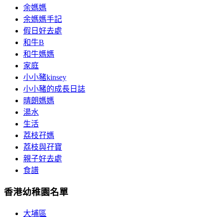
余媽媽
余媽媽手記
假日好去處
和牛B
和牛媽媽
家庭
小小豬kinsey
小小豬的成長日誌
晴朗媽媽
湯水
生活
荔枝孖媽
荔枝與孖寶
親子好去處
食譜
香港幼稚園名單
大埔區