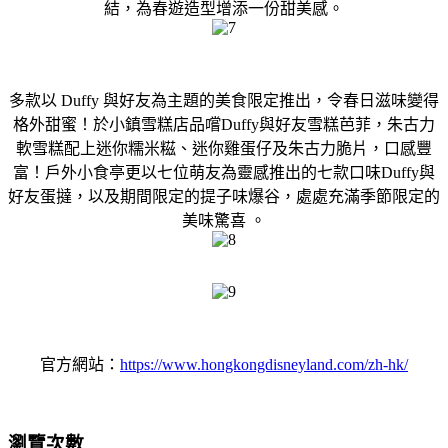
結，為春遊造型增添一份甜美感。
多款以 Duffy 與好友為主題的美食限定推出，令春日滋味變得
格外甜蜜！於小鎮雪糕店品嚐Duffy與好友雪糕芭菲，朱古力
軟雪糕配上迷你糯米糍、迷你雞蛋仔及朱古力脆片，口感豐
富！戶外小食亭更以七位萌友為靈感推出的七款口味Duffy與
好友蛋撻，以及期間限定的提子味爆谷，處處充滿季節限定的
美味驚喜 。
官方網站：
https://www.hongkongdisneyland.com/zh-hk/
瀏覽次數