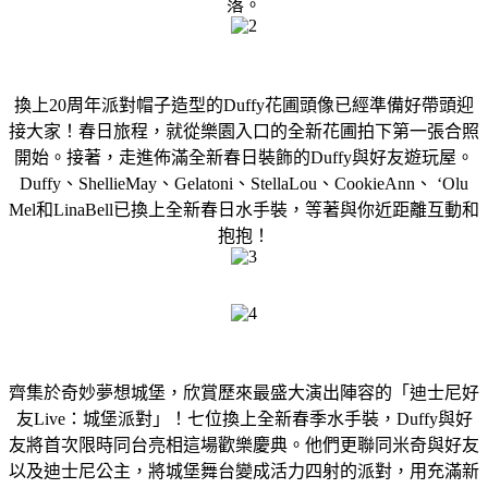
落。
換上20周年派對帽子造型的Duffy花圃頭像已經準備好帶頭迎
接大家！春日旅程，就從樂園入口的全新花圃拍下第一張合照
開始。接著，走進佈滿全新春日裝飾的Duffy與好友遊玩屋。
Duffy、ShellieMay、Gelatoni、StellaLou、CookieAnn、 ‘Olu
Mel和LinaBell已換上全新春日水手裝，等著與你近距離互動和
抱抱！
齊集於奇妙夢想城堡，欣賞歷來最盛大演出陣容的「迪士尼好
友Live：城堡派對」！七位換上全新春季水手裝，Duffy與好
友將首次限時同台亮相這場歡樂慶典。他們更聯同米奇與好友
以及迪士尼公主，將城堡舞台變成活力四射的派對，用充滿新