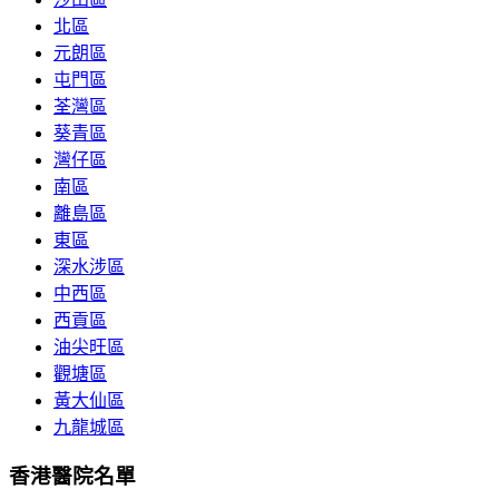
北區
元朗區
屯門區
荃灣區
葵青區
灣仔區
南區
離島區
東區
深水涉區
中西區
西貢區
油尖旺區
觀塘區
黃大仙區
九龍城區
香港醫院名單