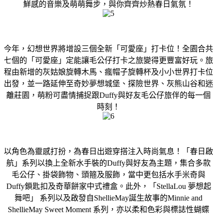
鮮感的音樂及萌萌舞步，與你齊齊炒熱春日氣氛！
今年，幻想世界將增設三個全新「可愛座」打卡位！全園合共
七個的「可愛座」定能讓毛公仔打卡之旅變得更豐富好玩。旅
程由新增的灰姑娘旋轉木馬、瘋帽子旋轉杯及小小世界打卡位
出發，並一路延伸至奇妙夢想城堡、探險世界、灰熊山谷和迷
離莊園，萌粉可盡情捕捉跟Duffy與好友毛公仔旅伴的每一個
時刻！
以角色為靈感打扮，為春日出遊穿搭注入時尚氣息！「春日啟
航」系列以換上全新水手裝的Duffy與好友為主題，集合多款
毛公仔、掛袋飾物、頭箍及服飾，當中更包括水手米奇與
Duffy鎖匙扣及奇華餅家中式禮盒。此外，「StellaLou 夢想起
舞吧」 系列以及啟發自ShellieMay誕生故事的Minnie and
ShellieMay Sweet Moment 系列，亦以柔和色彩與標誌性蝴蝶