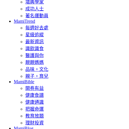
堪輿學家
成功人士
著名運動員
MamiTrend
每週好去處
星級追縱
最新資訊
識飲識食
醫護與你
靚靚媽媽
品味。文化
親子。育兒
MamiBible
開卷有益
健康食譜
健康通識
把握命運
教育放題
理財投資
MamiBlog