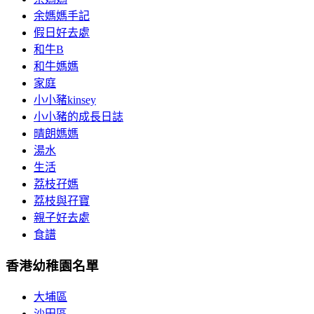
余媽媽手記
假日好去處
和牛B
和牛媽媽
家庭
小小豬kinsey
小小豬的成長日誌
晴朗媽媽
湯水
生活
荔枝孖媽
荔枝與孖寶
親子好去處
食譜
香港幼稚園名單
大埔區
沙田區