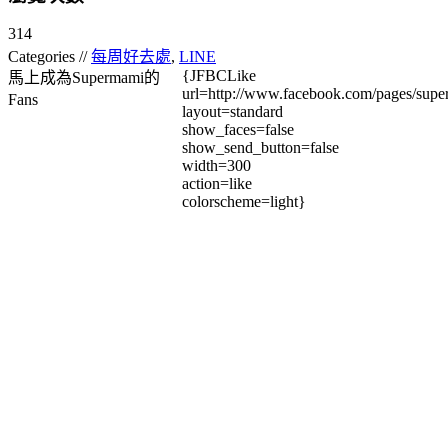
314
Categories //
每周好去處
,
LINE
{JFBCLike
馬上成為Supermami的
url=http://www.facebook.com/pages/su
Fans
layout=standard
show_faces=false
show_send_button=false
width=300
action=like
colorscheme=light}