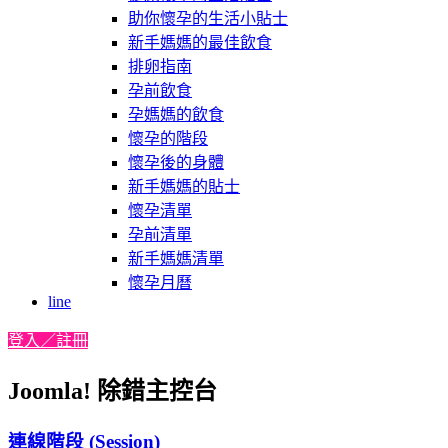
助你懷孕的生活小貼士
新手媽媽的最佳飲食
排卵指南
孕前飲食
孕媽媽的飲食
懷孕的階段
懷孕後的身體
新手媽媽的貼士
懷孕清單
孕前清單
新手媽媽清單
懷孕月曆
line
登入／註冊
Joomla! 除錯主控台
連線階段 (Session)