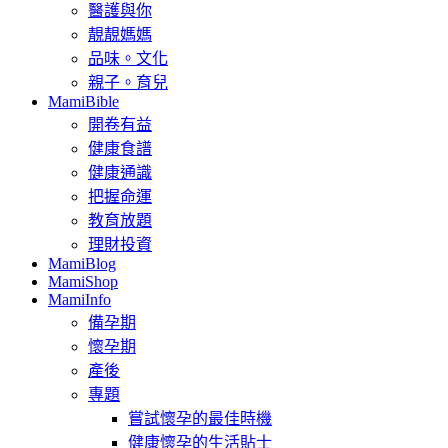
醫護與你
靚靚媽媽
品味。文化
親子。育兒
MamiBible
開卷有益
健康食譜
健康通識
把握命運
教育放題
理財投資
MamiBlog
MamiShop
MamiInfo
備孕期
懷孕期
產後
專題
嘗試懷孕的最佳時機
健康懷孕的生活貼士