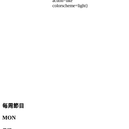
action=like
colorscheme=light}
每周節目
MON