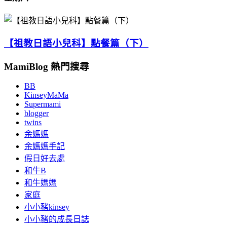
【祖教日語小兒科】點餐篇（下）
MamiBlog 熱門搜尋
BB
KinseyMaMa
Supermami
blogger
twins
余媽媽
余媽媽手記
假日好去處
和牛B
和牛媽媽
家庭
小小豬kinsey
小小豬的成長日誌