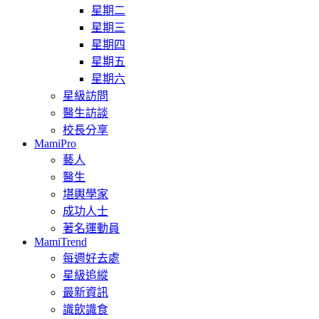
星期二
星期三
星期四
星期五
星期六
星級訪問
醫生訪談
校長分享
MamiPro
藝人
醫生
堪輿學家
成功人士
著名運動員
MamiTrend
每週好去處
星級追縱
最新資訊
識飲識食