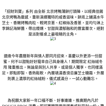
「招財到寶」系列 由全新 北京烤鴨薄餅打頭陣，以經典佳餚
北京烤鴨為靈感，重新演繹獨特的咸香滋味。餅底上鋪滿水牛
芝士、香嫩烤鴨肉粒、輕烤京蔥、紅椒絲及香蔥，並均勻淋上
李錦記海鮮醬，帶出煙燻、甘甜與濃郁融和的豐富層次，絕對
是派對餐桌上最吸睛的主角。
適逢今年農曆新年與情人節同月迎來，喜慶以外更添一份甜
蜜，何不以甜點好好寵幸自己與身邊人！期間限定 紅絲絨冬
甩 隆重推出，無論是與別人共享，或是個人獨享，也同樣滿
足。即點即製、香熱鬆軟，內層填滿香滑忌廉芝士糖霜，外層
則裹上濃厚的紅絲絨粉，儀式感滿分，一試心動難忘。
為祝願大家新一年口福不斷、好事連連，推廣期內凡於