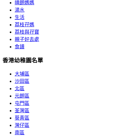
晴朗媽媽
湯水
生活
荔枝孖媽
荔枝與孖寶
親子好去處
食譜
香港幼稚園名單
大埔區
沙田區
北區
元朗區
屯門區
荃灣區
葵青區
灣仔區
南區