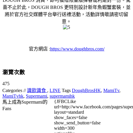
DOUGH BROS 消費，即可獲贈限量版揮春或利是封一份。驚
喜不止於此，DOUGH BROS 更特別設計新年魚蝦蟹套裝，並
將於官方社交媒體平台舉行送禮活動，活動詳情敬請密切留
意。
官方網店 :
https://www.doughbros.com/
瀏覽次數
475
Categories //
識飲識食
,
LINE
Tags
DoughBrosHK
,
MamiTv
,
MamiTvhk
,
Supermami
,
supermamihk
{JFBCLike
馬上成為Supermami的
url=http://www.facebook.com/pages/su
Fans
layout=standard
show_faces=false
show_send_button=false
width=300