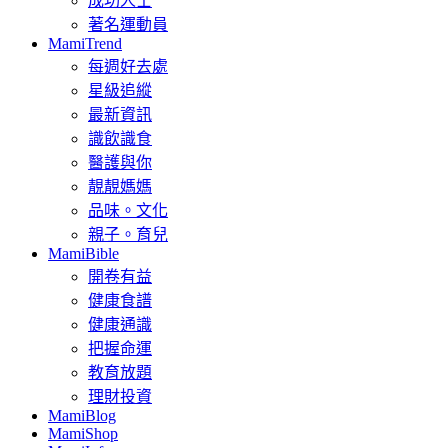
成功人士
著名運動員
MamiTrend
每週好去處
星級追縱
最新資訊
識飲識食
醫護與你
靚靚媽媽
品味。文化
親子。育兒
MamiBible
開卷有益
健康食譜
健康通識
把握命運
教育放題
理財投資
MamiBlog
MamiShop