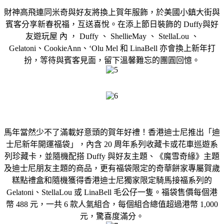
財神高飛連同米奇與好友將換上賀年服飾，於美國小鎮大街與
賓客分享新春祝福，互送喜悅。在添上節日裝飾的 Duffy與好
友遊玩屋 內 ， Duffy 、 ShellieMay 、 StellaLou 、
Gelatoni、CookieAnn、‘Olu Mel 和 LinaBell 亦會換上新年打
扮，等待與賓客見面，留下溫馨難忘的團圓回憶。
馬年當然少不了滿載好意頭的賀年好禮！香港迪士尼推出「迪
士尼新年開運福袋」，內含 20 周年系列收藏卡或花車巡遊系
列珍藏卡，並隨機配搭 Duffy 與好友主題、《魔雪奇緣》主題
及迪士尼朋友主題的商品，更有福袋限定的奇華餅家專屬賀歲
糕點禮盒和隨機獲得香港迪士尼獨家限定騎馬接福系列的
Gelatoni、StellaLou 或 LinaBell 毛公仔一隻。福袋售價每個港
幣 488 元，一共 6 款人氣組合，每個組合總值超過港幣 1,000
元，驚喜度滿分。