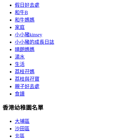
假日好去處
和牛B
和牛媽媽
家庭
小小豬kinsey
小小豬的成長日誌
晴朗媽媽
湯水
生活
荔枝孖媽
荔枝與孖寶
親子好去處
食譜
香港幼稚園名單
大埔區
沙田區
北區