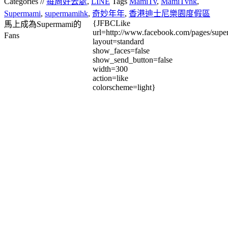
Categories //
每周好去處
,
LINE
Tags
MamiTv
,
MamiTvhk
,
Supermami
,
supermamihk
,
奇妙年年
,
香港迪士尼樂園度假區
{JFBCLike
馬上成為Supermami的
url=http://www.facebook.com/pages/su
Fans
layout=standard
show_faces=false
show_send_button=false
width=300
action=like
colorscheme=light}