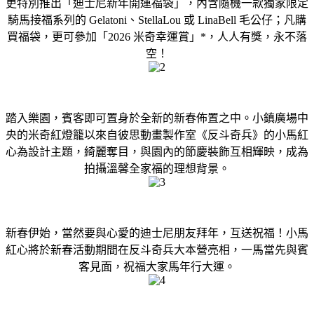
更特別推出「迪士尼新年開運福袋」，內含隨機一款獨家限定
騎馬接福系列的 Gelatoni、StellaLou 或 LinaBell 毛公仔；凡購
買福袋，更可參加「2026 米奇幸運賞」*，人人有獎，永不落
空！
踏入樂園，賓客即可置身於全新的新春佈置之中。小鎮廣場中
央的米奇紅燈籠以來自彼思動畫製作室《反斗奇兵》的小馬紅
心為設計主題，綺麗奪目，與園內的節慶裝飾互相輝映，成為
拍攝溫馨全家福的理想背景。
新春伊始，當然要與心愛的迪士尼朋友拜年，互送祝福！小馬
紅心將於新春活動期間在反斗奇兵大本營亮相，一馬當先與賓
客見面，祝福大家馬年行大運。