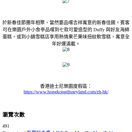
於新春佳節團年相聚，當然要品嚐吉祥寓意的新春佳餚。賓客
可在樂園戶外小食亭品嚐到七款可愛造型的 Duffy 與好友海綿
蛋糕，或到小鎮雪糕店享用熱情果芒果味扭紋軟雪糕，寓意全
年好運滿載。
香港迪士尼樂園度假區：
https://www.hongkongdisneyland.com/zh-hk/
瀏覽次數
491