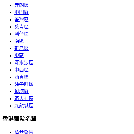
元朗區
屯門區
荃灣區
葵青區
灣仔區
南區
離島區
東區
深水涉區
中西區
西貢區
油尖旺區
觀塘區
黃大仙區
九龍城區
香港醫院名單
私營醫院