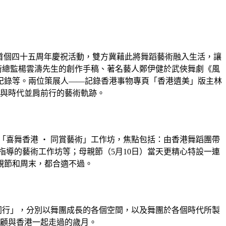
團首個四十五周年慶祝活動，雙方冀藉此將舞蹈藝術融入生活，讓
術總監楊雲濤先生的創作手稿、著名藝人鄭伊健於武俠舞劇《風
紀錄等。兩位策展人——記錄香港事物專頁「香港遺美」版主林
與時代並肩前行的藝術軌跡。
「喜舞香港 ‧ 同賞藝術」工作坊，焦點包括：由香港舞蹈團帶
導的藝術工作坊等；母親節（5月10日）當天更精心特設一連
親節和周末，都合適不過。
與時同行」，分別以舞團成長的各個空間，以及舞團於各個時代所製
顧與香港一起走過的歲月。