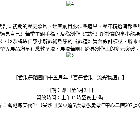
年代創團初期的歷史照片、經典劇目服裝與道具、歷年精選海報與
遇見自己》舞季主題手稿，及為創作《武道》所抄寫的李小龍語
裝，以及構思自李小龍武術哲學的《武道》舞台設計模型、聯乘本
罌等展品均罕有悉數呈現，展現舞團在跨界創作上的多元突破。
【香港舞蹈團四十五周年「喜舞香港 · 流光物語」】
日期：即日至5月24日
開放時間：上午11時至晚上9時
點：海港城美術館（尖沙咀廣東道5號海港城海洋中心二階207號