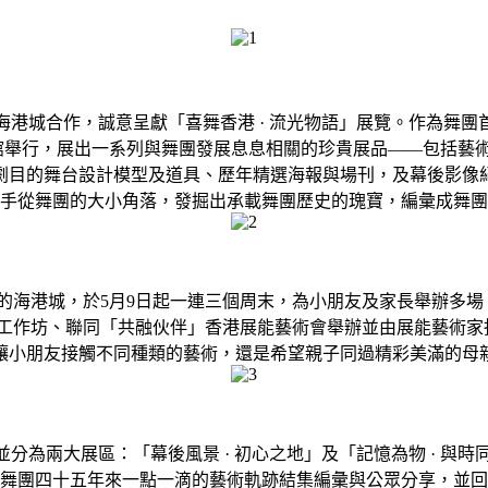
港城合作，誠意呈獻「喜舞香港 · 流光物語」展覽。作為舞
術館舉行，展出一系列與舞團發展息息相關的珍貴展品——包括藝
劇目的舞台設計模型及道具、歷年精選海報與場刊，及幕後影像
手從舞團的大小角落，發掘出承載舞團歷史的瑰寶，編彙成舞團
海港城，於5月9日起一連三個周末，為小朋友及家長舉辦多場
工作坊、聯同「共融伙伴」香港展能藝術會舉辦並由展能藝術家指
讓小朋友接觸不同種類的藝術，還是希望親子同過精彩美滿的母
並分為兩大展區：「幕後風景 · 初心之地」及「記憶為物 · 
舞團四十五年來一點一滴的藝術軌跡結集編彙與公眾分享，並回