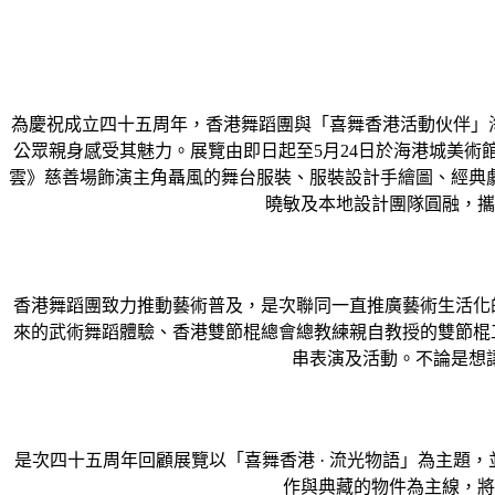
為慶祝成立四十五周年，香港舞蹈團與「喜舞香港活動伙伴」海
公眾親身感受其魅力。展覽由即日起至5月24日於海港城美
雲》慈善場飾演主角聶風的舞台服裝、服裝設計手繪圖、經典
曉敏及本地設計團隊圓融，攜
香港舞蹈團致力推動藝術普及，是次聯同一直推廣藝術生活化的
來的武術舞蹈體驗、香港雙節棍總會總教練親自教授的雙節棍
串表演及活動。不論是想
是次四十五周年回顧展覽以「喜舞香港 · 流光物語」為主題，
作與典藏的物件為主線，將