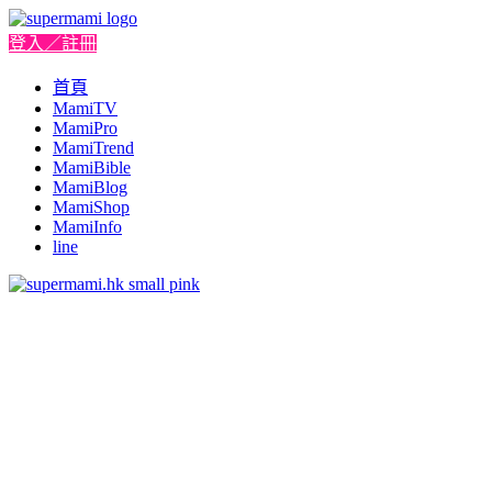
登入／註冊
首頁
MamiTV
MamiPro
MamiTrend
MamiBible
MamiBlog
MamiShop
MamiInfo
line