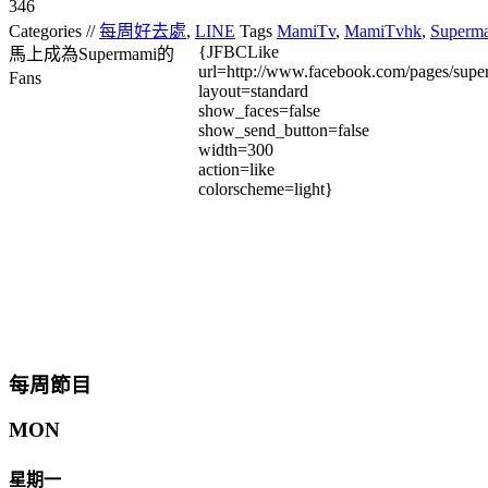
346
Categories //
每周好去處
,
LINE
Tags
MamiTv
,
MamiTvhk
,
Superm
{JFBCLike
馬上成為Supermami的
url=http://www.facebook.com/pages/su
Fans
layout=standard
show_faces=false
show_send_button=false
width=300
action=like
colorscheme=light}
每周節目
MON
星期一