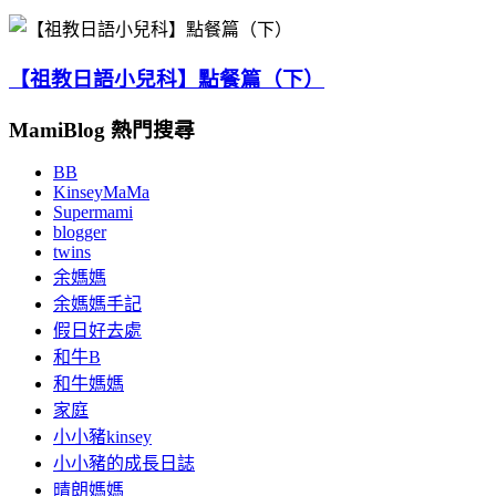
【祖教日語小兒科】點餐篇（下）
MamiBlog 熱門搜尋
BB
KinseyMaMa
Supermami
blogger
twins
余媽媽
余媽媽手記
假日好去處
和牛B
和牛媽媽
家庭
小小豬kinsey
小小豬的成長日誌
晴朗媽媽