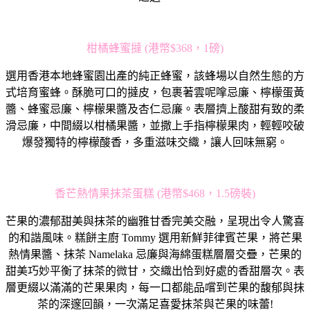
柑橘蜂蜜撻 (港幣$368，1磅)
選用香港本地蜂蜜園出產的純正蜂蜜，該蜂場以自然生態的方
式培育蜜蜂。酥脆可口的撻皮，包裹著雲呢嗱忌廉、檸檬蛋黃
醬、蜂蜜忌廉、檸檬果醬及杏仁忌廉。表層擠上酸甜有致的柔
滑忌廉，中間綴以柑橘果醬，並撒上手指檸檬果肉，輕輕咬破
爆發獨特的檸檬酸香，多重滋味交織，讓人回味無窮。
香芒熱情果抹茶蛋糕 (港幣$468，1.5磅裝)
芒果的濃郁甜美與抹茶的幽雅甘香完美交融，呈現出令人驚喜
的和諧風味。糕餅主廚 Tommy 選用新鮮菲律賓芒果，將芒果
熱情果醬、抹茶 Namelaka 忌廉與海綿蛋糕層層交疊，芒果的
甜美巧妙平衡了抹茶的微甘，交織出恰到好處的香甜層次。表
層更綴以滿滿的芒果果肉，每一口都能品嚐到芒果的馥郁與抹
茶的深邃回韻，一次滿足喜愛抹茶與芒果的味蕾!