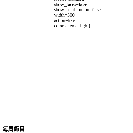
show_faces=false
show_send_button=false
width=300
action=like
colorscheme=light}
每周節目