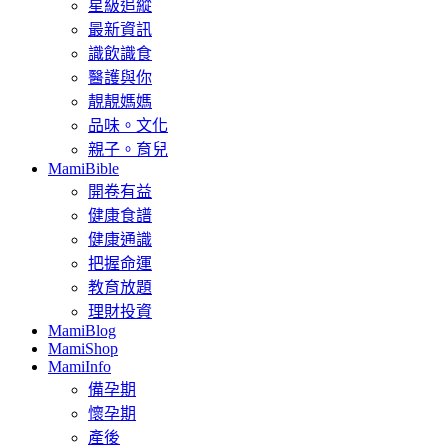
星級追縱
最新資訊
識飲識食
醫護與你
靚靚媽媽
品味。文化
親子。育兒
MamiBible
開卷有益
健康食譜
健康通識
把握命運
教育放題
理財投資
MamiBlog
MamiShop
MamiInfo
備孕期
懷孕期
產後