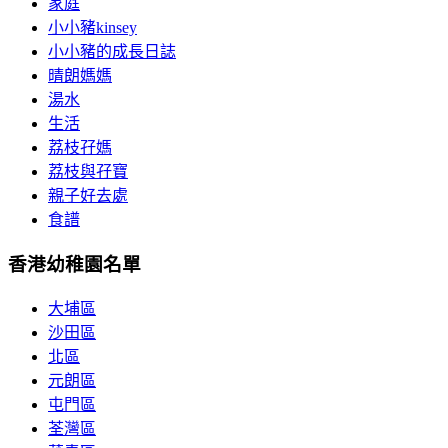
家庭
小小豬kinsey
小小豬的成長日誌
晴朗媽媽
湯水
生活
荔枝孖媽
荔枝與孖寶
親子好去處
食譜
香港幼稚園名單
大埔區
沙田區
北區
元朗區
屯門區
荃灣區