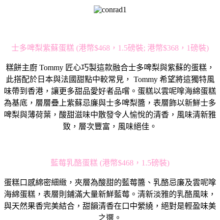
士多啤梨紫蘇蛋糕 (港幣$468，1.5磅裝; 港幣$368，1磅裝)
糕餅主廚 Tommy 匠心巧製這款融合士多啤梨與紫蘇的蛋糕，
此搭配於日本與法國甜點中較常見， Tommy 希望將這獨特風
味帶到香港，讓更多甜品愛好者品嚐。蛋糕以雲呢嗱海綿蛋糕
為基底，層層疊上紫蘇忌廉與士多啤梨醬，表層飾以新鮮士多
啤梨與薄荷葉，酸甜滋味中散發令人愉悅的清香，風味清新雅
致，層次豐富，風味絕佳。
藍莓乳酪蛋糕 (港幣$468，1.5磅裝)
蛋糕口感綿密細緻，夾層為酸甜的藍莓醬、乳酪忌廉及雲呢嗱
海綿蛋糕，表層則鋪滿大量新鮮藍莓。清新淡雅的乳酪風味，
與天然果香完美結合，甜韻清香在口中縈繞，絕對是輕盈味美
之選。