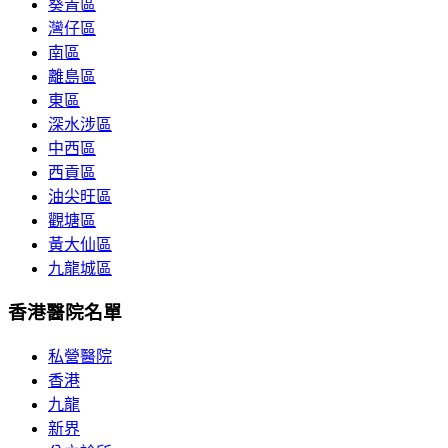
葵青區
灣仔區
南區
離島區
東區
深水涉區
中西區
西貢區
油尖旺區
觀塘區
黃大仙區
九龍城區
香港醫院名單
私營醫院
香港
九龍
新界