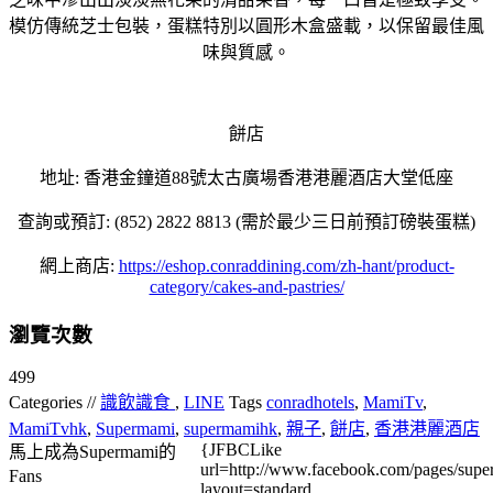
模仿傳統芝士包裝，蛋糕特別以圓形木盒盛載，以保留最佳風
味與質感。
餅店
地址: 香港金鐘道88號太古廣場香港港麗酒店大堂低座
查詢或預訂: (852) 2822 8813 (需於最少三日前預訂磅裝蛋糕)
網上商店:
https://eshop.conraddining.com/zh-hant/product-
category/cakes-and-pastries/
瀏覽次數
499
Categories //
識飲識食
,
LINE
Tags
conradhotels
,
MamiTv
,
MamiTvhk
,
Supermami
,
supermamihk
,
親子
,
餅店
,
香港港麗酒店
{JFBCLike
馬上成為Supermami的
url=http://www.facebook.com/pages/su
Fans
layout=standard