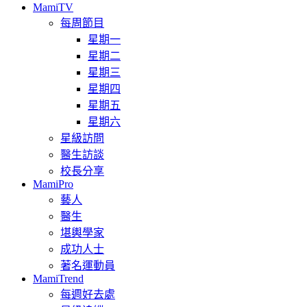
MamiTV
每周節目
星期一
星期二
星期三
星期四
星期五
星期六
星級訪問
醫生訪談
校長分享
MamiPro
藝人
醫生
堪輿學家
成功人士
著名運動員
MamiTrend
每週好去處