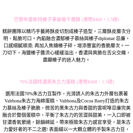
巴黎布雷斯特榛子拿破崙千層酥 (港幣$468，1.5磅)
糕餅團隊以精巧手藝將酥皮切割成榛子造型，三層酥皮層次分
明、鬆脆可口。內餡融合濃郁榛子慕絲與榛子diplomat 忌廉，
口感細膩順滑; 再加入焦糖榛子碎，增添豐富的香脆層次。一
刀切下，海鹽榛子醬流心緩緩溢出，香濃與爽脆在舌尖交織，
盡顯榛子的迷人魅力。
70%法國特濃黑朱古力蛋糕 (港幣$468，1.5磅)
選用法國70%朱古力豆製作，光滑誘人的朱古力外層包裹著
Valrhona朱古力海綿蛋糕、Valrhona及Cocoa Barry打造的朱古
力慕絲及榛子脆脆，微苦的黑朱古力與香甜的雲呢嗱忌廉完美
融合於整個蛋糕中，平衡了朱古力的苦澀與甜美，一入口即被
甘濃香氣縈繞，餘韻綿延，帶來極致朱古力感官享受，是朱古
力愛好者的不二之選! 表面綴以一大顆立體的手製朱古力豆，