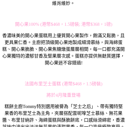
維肖維妙。
開心果100% (港幣$468，1.5磅裝; 港幣$368，1磅)
香濃味美的開心果蛋糕用上優質開心果製作，飽滿又鬆脆，且
更具果仁香。主廚把頂級開心果炮製成細滑慕絲，與海綿蛋
糕、開心果脆脆、開心果焦糖燉蛋層層相間，每一口都充滿開
心果獨特的濃郁甘香及堅果層次感。蛋糕亦提供無麩質選擇，
開心果迷不容錯過!
法國布里芝士蛋糕 (港幣$468，1.5磅裝)
將於4月隆重登場
糕餅主廚Tommy特別選用被譽為「芝士之后」、帶有獨特堅
果香的布里芝士為主角，夾層搭配雲呢嗱芝士慕絲、無花果
醬、布里甘納許、海綿蛋糕與酥脆餅底，口感絲滑綿密，香濃
芝味中滲出出淡淡無花果的清甜果香，每一口皆是極致享受。