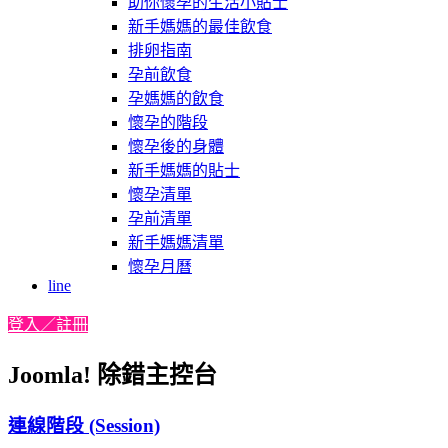
助你懷孕的生活小貼士
新手媽媽的最佳飲食
排卵指南
孕前飲食
孕媽媽的飲食
懷孕的階段
懷孕後的身體
新手媽媽的貼士
懷孕清單
孕前清單
新手媽媽清單
懷孕月曆
line
登入／註冊
Joomla! 除錯主控台
連線階段 (Session)