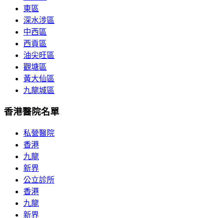
東區
深水涉區
中西區
西貢區
油尖旺區
觀塘區
黃大仙區
九龍城區
香港醫院名單
私營醫院
香港
九龍
新界
公立診所
香港
九龍
新界