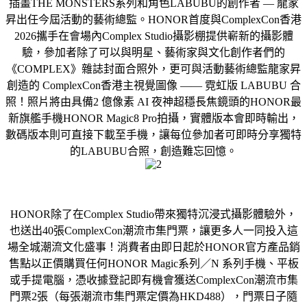
插畫THE MONSTERS系列和角色LABUBU的創作者 — 龍家
昇出任今屆活動的藝術總監。HONOR首度與ComplexCon香港
2026攜手在會場內Complex Studio攝影棚提供嶄新的攝影體
驗，參加者除了可以與明星、藝術家與文化創作者們的
《COMPLEX》雜誌封面合照外，更可與活動藝術總監龍家昇
創造的 ComplexCon香港主視覺圖像 —— 霓虹版 LABUBU 合
照！照片將由具備2 億像素 AI 夜神超穩長焦鏡頭的HONOR最
新旗艦手機HONOR Magic8 Pro拍攝，實體版本會即時輸出，
數碼版本則可直接下載至手機，讓每位參加者可即時分享獨特
的LABUBU合照，創造難忘回憶。
HONOR除了在Complex Studio帶來獨特沉浸式攝影體驗外，
也送出40張ComplexCon潮流市集門票，讓更多人一同投入這
場全城潮流文化盛事！消費者由即日起於HONOR官方產品銷
售點以正價購買任何HONOR Magic系列／N 系列手機、平板
或手提電腦，憑收據登記即有機會獲送ComplexCon潮流市集
門票2張（每張潮流市集門票定價為HKD488），門票日子隨