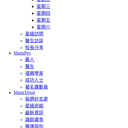
星期三
星期四
星期五
星期六
星級訪問
醫生訪談
校長分享
MamiPro
藝人
醫生
堪輿學家
成功人士
著名運動員
MamiTrend
每週好去處
星級追縱
最新資訊
識飲識食
醫護與你