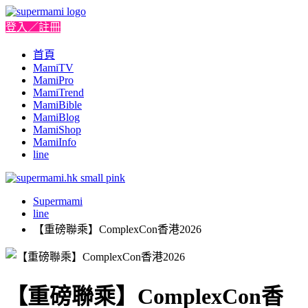
登入／註冊
首頁
MamiTV
MamiPro
MamiTrend
MamiBible
MamiBlog
MamiShop
MamiInfo
line
Supermami
line
【重磅聯乘】ComplexCon香港2026
【重磅聯乘】ComplexCon香