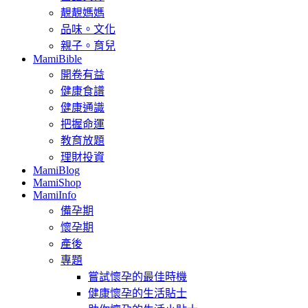
靚靚媽媽
品味。文化
親子。育兒
MamiBible
開卷有益
健康食譜
健康通識
把握命運
教育放題
理財投資
MamiBlog
MamiShop
MamiInfo
備孕期
懷孕期
產後
專題
嘗試懷孕的最佳時機
健康懷孕的生活貼士