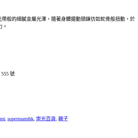
光帶般的細膩金屬光澤，隨著身體擺動頸鍊彷如蛇骨般扭動，於
力。
55 號
mi
,
supermamihk
,
崇光百貨
,
親子