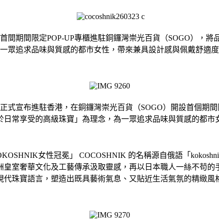
首間期間限定POP-UP專櫃進駐銅鑼灣崇光百貨（SOGO），將
一眾追求品味與質感的都市女性，帶來兼具設計感與佩戴舒適度
式宣布進駐香港，在銅鑼灣崇光百貨（SOGO）開設首個期間限定 P
於日常享受的高級珠寶」為理念，為一眾追求品味與質感的都市
SHNIK女性冠冕」 COCOSHNIK 的名稱源自俄語「koko
洲皇室奢華文化及工藝傳承汲取靈感，再以日本職人一絲不苟的
現代珠寶語言，塑造出既具藝術氣息、又貼近生活氣氛的精緻風