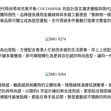
來完美平衡 COCOSHNIK 的設計語言講求優雅與現代感的細膩平衡
獨特個性。品牌擅長運用金屬線條與多變工藝塑造「像飾物一樣
單品既可獨立成為造型重點，亦可透過多件疊戴打造層次豐富的
為出發點，方便配合香港人忙碌而多變的生活節奏，早上上班配
手鏈多層疊搭，即可瞬間轉化為更具存在感的時尚造型，讓同一
點放在線條感、輪廓感與佩戴時的立體效果，極簡線條演繹低調奢華
鏈更別具時尚感，以簡約8 字設計鍊扣串合成而成，緊密貼合頸
禮服作最後點睛，都能在舉手投足間，散發靈動卻不矯飾的時尚