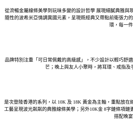
從流暢金屬線條美學到玩味多變的設計哲學 展現細膩典雅與現代時尚帶
隨性的波希米亞情調異國元素，呈現既經典又帶點前衛張力的
環，每一件
品牌特別注重「可日常佩戴的高級感」，不少設計以輕巧舒適
芒；晚上與友人小聚時，將耳環、戒指及
是次登陸香港的系列，以 10K 及 18K 黃金為主軸，重
工藝呈現波光粼粼的典雅線條美學；另外10K金 8字鏈條項
搭配晚宴