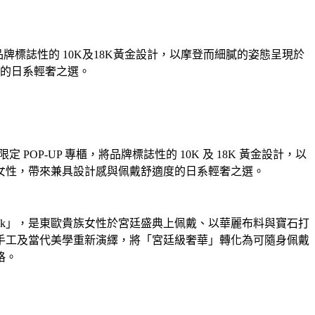
品牌標誌性的 10K及18K黃金設計，以摩登而細膩的姿態呈現於
的日系輕奢之選。
OP-UP 專櫃，將品牌標誌性的 10K 及 18K 黃金設計，以
女性，帶來兼具設計感與佩戴舒適度的日系輕奢之選。
shnik」，是東歐貴族女性於宮廷盛典上佩戴、以華麗布料與寶石打
手工及當代美學重新演繹，將「宮廷級奢華」轉化為可隨身佩戴
格。