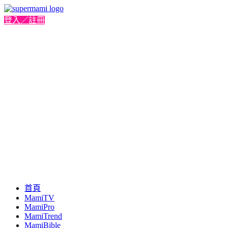
登入／註冊
首頁
MamiTV
MamiPro
MamiTrend
MamiBible