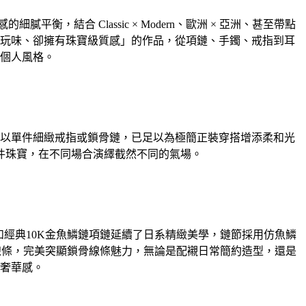
，結合 Classic × Modern、歐洲 × 亞洲、甚至帶點
玩味、卻擁有珠寶級質感」的作品，從項鏈、手鐲、戒指到耳
個人風格。
以單件細緻戒指或鎖骨鏈，已足以為極簡正裝穿搭增添柔和光
件珠寶，在不同場合演繹截然不同的氣場。
，如經典10K金魚鱗鏈項鏈延續了日系精緻美學，鏈節採用仿魚鱗
部線條，完美突顯鎖骨線條魅力，無論是配襯日常簡約造型，還是
奢華感。