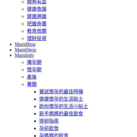
開卷有益
健康食譜
健康通識
把握命運
教育放題
理財投資
MamiBlog
MamiShop
MamiInfo
備孕期
懷孕期
產後
專題
嘗試懷孕的最佳時機
健康懷孕的生活貼士
助你懷孕的生活小貼士
新手媽媽的最佳飲食
排卵指南
孕前飲食
孕媽媽的飲食