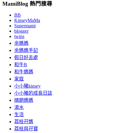
MamiBlog 熱門搜尋
BB
KinseyMaMa
Supermami
blogger
twins
余媽媽
余媽媽手記
假日好去處
和牛B
和牛媽媽
家庭
小小豬kinsey
小小豬的成長日誌
晴朗媽媽
湯水
生活
荔枝孖媽
荔枝與孖寶