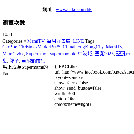
網址 :
www.chkc.com.hk
瀏覽次數
1038
Categories //
MamiTV
,
每周好去處
,
LINE
Tags
CarBootChristmasMarket2025
,
ChinaHongKongCity
,
MamiTv
,
MamiTvhk
,
Supermami
,
supermamihk
,
中港城
,
聖誕2025
,
聖誕市
集
,
親子
,
車尾箱市集
{JFBCLike
馬上成為Supermami的
url=http://www.facebook.com/pages/su
Fans
layout=standard
show_faces=false
show_send_button=false
width=300
action=like
colorscheme=light}