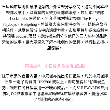
車尾箱市集將化身維港旁的戶外音樂分享空間，邀請不同本地
樂隊及歌手，以真摯的音樂力量傳遞暖意，包括本地樂隊
Locksmiths 開鎖佬、50 年代鄉村搖滾樂團 The Boogie
Playboys、Hedgehog。希望讓大家在維港夜色下，透過音樂互
相陪伴，感受這份城市中的溫暖力量。市集更特別邀來麻利主
持現場 podcast 環節，邀請檔主們分享他們的匠人精神與品牌
背後的故事，讓大眾深入了解本地創作的堅持，以行動支持小
店發展。
同場加映：冬日禮遇 為生活加點甜
除了市集的豐富內容，中港城亦推出冬日禮遇，凡於中港城即
日單一電子消費滿 HK$500 或以上，即可獲得$25咖啡現金
券，讓您在冬日裡享用一杯暖心飲品。。而S⁺ REWARDS會員
亦可以2點數換領中港城車尾箱聖誕市集貼紙套裝，將這份本
地創作的心思帶回家。