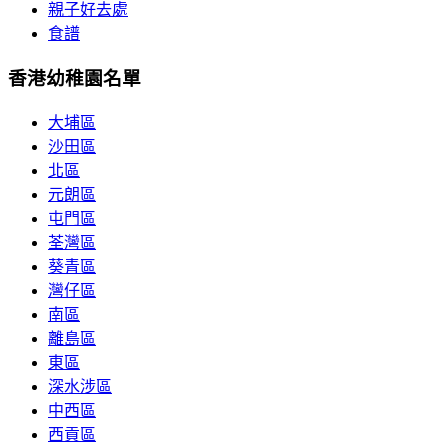
親子好去處
食譜
香港幼稚園名單
大埔區
沙田區
北區
元朗區
屯門區
荃灣區
葵青區
灣仔區
南區
離島區
東區
深水涉區
中西區
西貢區