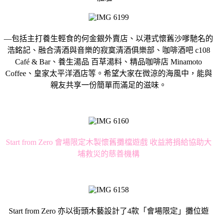
—包括主打養生輕食的何金銀外賣店、以港式懷舊沙嗲馳名的
浩銘記、融合清酒與音樂的寂寞清酒俱樂部、咖啡酒吧 c108
Café & Bar、養生湯品 百草湯料、精品咖啡店 Minamoto
Coffee、皇家太平洋酒店等。希望大家在微涼的海風中，能與
親友共享一份簡單而滿足的滋味。
Start from Zero 會場限定木製懷舊攤檔遊戲 收益將捐給協助大
埔救災的慈善機構
Start from Zero 亦以街頭木藝設計了4款「會場限定」攤位遊