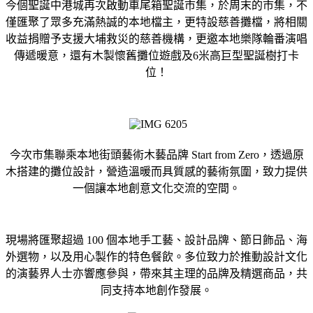
今個聖誕中港城再次啟動車尾箱聖誕市集，於周末的市集，不
僅匯聚了眾多充滿熱誠的本地檔主，更特設慈善攤檔，將相關
收益捐贈予支援大埔救災的慈善機構，更邀本地樂隊輪番演唱
傳遞暖意，還有木製懷舊攤位遊戲及6米高巨型聖誕樹打卡
位！
今次市集聯乘本地街頭藝術木藝品牌 Start from Zero，透過原
木搭建的攤位設計，營造溫暖而具質感的藝術氛圍，致力提供
一個讓本地創意文化交流的空間。
現場將匯聚超過 100 個本地手工藝、設計品牌、節日飾品、海
外選物，以及用心製作的特色餐飲。多位致力於推動設計文化
的演藝界人士亦響應參與，帶來其主理的品牌及精選商品，共
同支持本地創作發展。