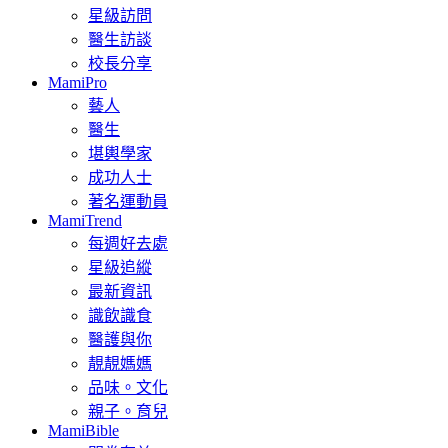
星級訪問
醫生訪談
校長分享
MamiPro
藝人
醫生
堪輿學家
成功人士
著名運動員
MamiTrend
每週好去處
星級追縱
最新資訊
識飲識食
醫護與你
靚靚媽媽
品味。文化
親子。育兒
MamiBible