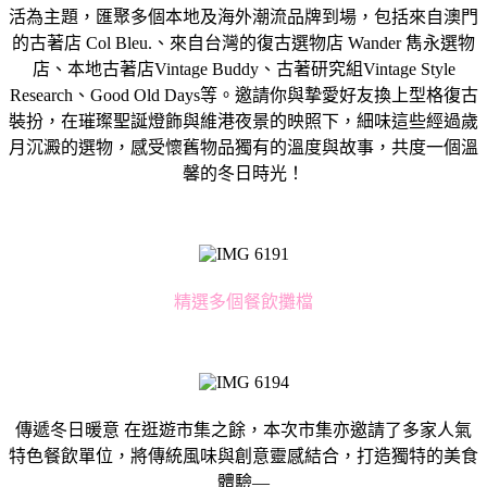
活為主題，匯聚多個本地及海外潮流品牌到場，包括來自澳門
的古著店 Col Bleu.、來自台灣的復古選物店 Wander 雋永選物
店、本地古著店Vintage Buddy、古著研究組Vintage Style
Research、Good Old Days等。邀請你與摯愛好友換上型格復古
裝扮，在璀璨聖誕燈飾與維港夜景的映照下，細味這些經過歲
月沉澱的選物，感受懷舊物品獨有的溫度與故事，共度一個溫
馨的冬日時光！
精選多個餐飲攤檔
傳遞冬日暖意 在逛遊市集之餘，本次市集亦邀請了多家人氣
特色餐飲單位，將傳統風味與創意靈感結合，打造獨特的美食
體驗—