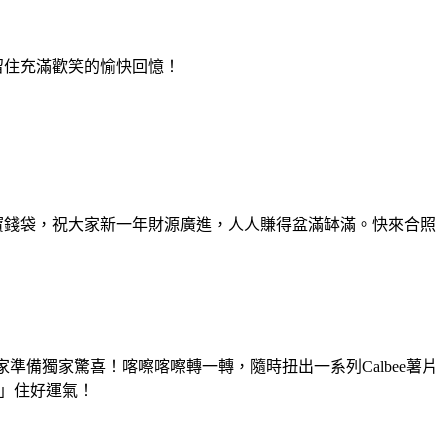
，留住充滿歡笑的愉快回憶！
閃的聚寶錢袋，祝大家新一年財源廣進，人人賺得盆滿缽滿。快來合照
家準備獨家驚喜！喀嚓喀嚓轉一轉，隨時扭出一系列Calbee薯片
卡」住好運氣！