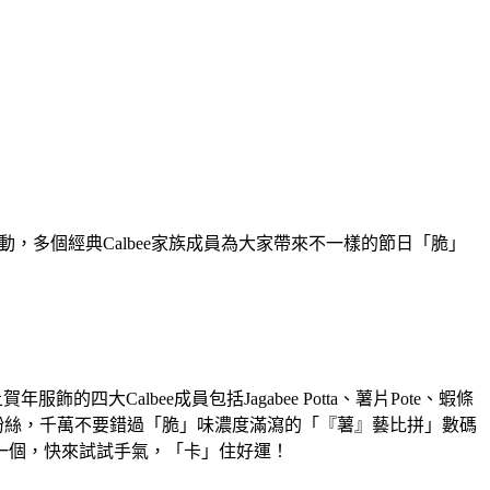
活動，多個經典Calbee家族成員為大家帶來不一樣的節日「脆」
Calbee成員包括Jagabee Potta、薯片Pote、蝦條
ee 粉絲，千萬不要錯過「脆」味濃度滿瀉的「『薯』藝比拼」數碼
盲盒一個，快來試試手氣，「卡」住好運！