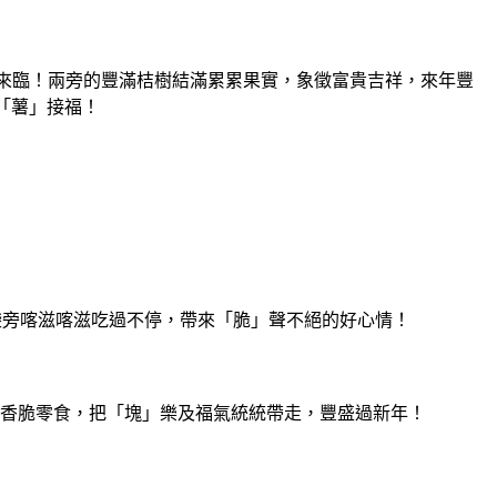
接大家的來臨！兩旁的豐滿桔樹結滿累累果實，象徵富貴吉祥，來年豐
迎「薯」接福！
裝袋旁喀滋喀滋吃過不停，帶來「脆」聲不絕的好心情！
味的香脆零食，把「塊」樂及福氣統統帶走，豐盛過新年！