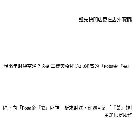
逛完快閃店更在店外兩顆馬
想來年財運亨通？必到二樓天橋拜訪2.8米高的「Potta金『
除了向「Potta金『薯』財神」祈求財運，你還可到「『薯』趣
主題限定版珍