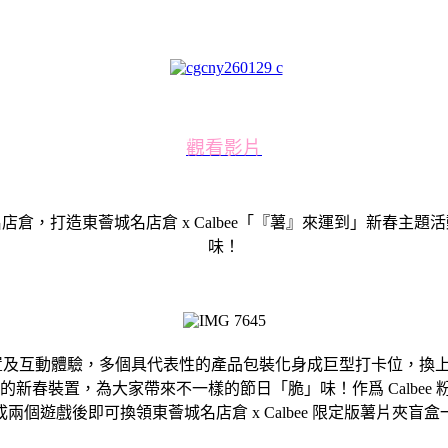
觀看影片
店倉，打造東薈城名店倉 x Calbee「『薯』來運到」新春主題
味！
及互動體驗，多個具代表性的產品包裝化身成巨型打卡位，換上賀年服飾的四大
簡單的新春裝置，為大家帶來不一樣的節日「脆」味！作爲 Calb
個遊戲後即可換領東薈城名店倉 x Calbee 限定版薯片夾