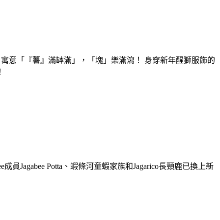
碗，寓意「『薯』滿缽滿」，「塊」樂滿瀉！ 身穿新年醒獅服飾的
！
abee Potta、蝦條河童蝦家族和Jagarico長頸鹿已換上新