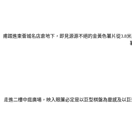
甫踏進東薈城名店倉地下，即見源源不絕的金黃色薯片從3.8米
走進二樓中庭廣場，映入眼簾必定是以巨型棋盤為靈感及以巨型Calbe