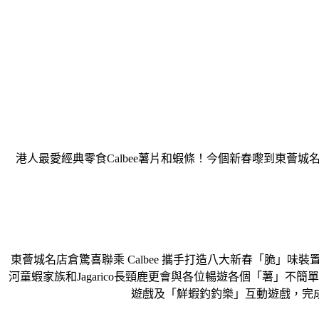
港人最愛經典零食Calbee薯片和蝦條！今個新春嚟到東薈城名
東薈城名店倉驚喜聯乘 Calbee 攜手打造八大新春「脆」味裝置
河童蝦家族和Jagarico長頸鹿更會與各位暢遊各個「薯」不
遊戲及「鮮蝦釣釣樂」互動遊戲，完成兩