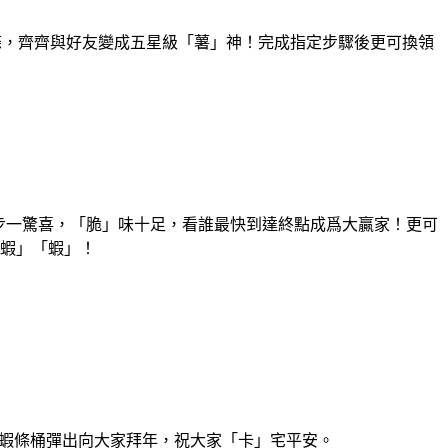
薯條，齊齊與好友變成五星級「薯」神！完成指定步驟後更可換領
一步一驚喜，「脆」味十足，看誰最快到達終點成爲大贏家！更可
蝦」「蝦」！
e蝦條桶彈出向大家拜年，祝大家「卡」宅平安。