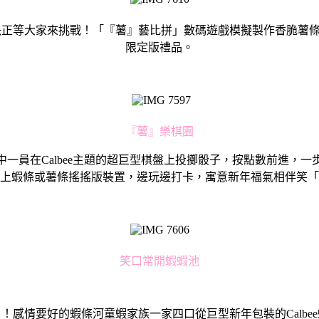
力的對決正等大家來挑戰！「『薯』藝比拼」數碼遊戲模擬製作香脆
限定版禮品。
『薯』樂棋園
一員在Calbee主題的超巨型棋盤上投擲骰子，按點數前進，
上蝦條或薯條搖搖版裝置，邊玩邊打卡，寓意新年福氣相伴笑「
笑口常開蝦蝦池
！感情要好的蝦條河童蝦家族一家四口從巨型新年包裝的Calbe