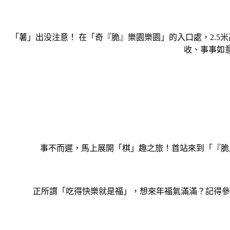
「薯」出没注意！ 在「奇『脆』樂園樂園」的入口處，2.5米高
收、事事如意
事不而遲，馬上展開「棋」趣之旅！首站來到「『脆』
正所謂「吃得快樂就是福」，想來年福氣滿滿？記得參加