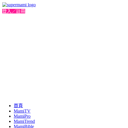
登入／註冊
首頁
MamiTV
MamiPro
MamiTrend
MamiBible