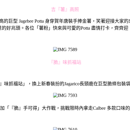
吉『薯』高照
的巨型 Jagebee Potta 身穿賀年唐裝手捧金薯，笑著迎
的好兆頭。各位「薯粉」快來與可愛的Potta 盡情打卡，齊齊
『脆』味抓福站
味抓福站」，換上新春裝扮的Jagarico長頸鹿在巨型脆條包
「『脆』手可得」大作戰，挑戰限時內拿走Calbee 多款口