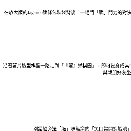
在放大版的Jagarico脆條包裝袋背後，一場鬥「脆」鬥
沿著薯片造型棋盤一路走到「『薯』樂棋園」，即可變身成其中
與親朋好友坐
別錯過旁邊「脆」味無窮的「笑口常開蝦蝦池」