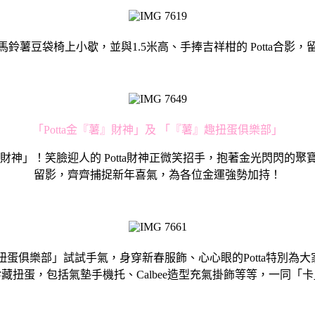
鈴薯豆袋椅上小歇，並與1.5米高、手捧吉祥柑的 Potta合影
「Potta金『薯』財神」及 「『薯』趣扭蛋俱樂部」
薯』財神」！笑臉迎人的 Potta財神正微笑招手，抱著金光閃
留影，齊齊捕捉新年喜氣，為各位金運強勢加持！
扭蛋俱樂部」試試手氣，身穿新春服飾、心心眼的Potta特別為大
藏扭蛋，包括氣墊手機托、Calbee造型充氣掛飾等等，一同「