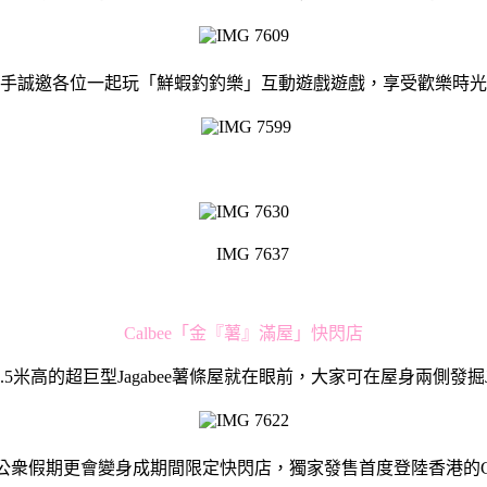
手誠邀各位一起玩「鮮蝦釣釣樂」互動遊戲遊戲，享受歡樂時光
Calbee「金『薯』滿屋」快閃店
5米高的超巨型Jagabee薯條屋就在眼前，大家可在屋身兩側發掘Ja
公衆假期更會變身成期間限定快閃店，獨家發售首度登陸香港的Cal