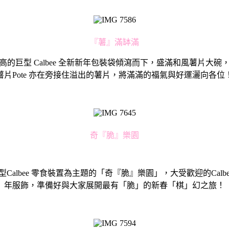
『薯』滿缽滿
高的巨型 Calbee 全新新年包裝袋傾瀉而下，盛滿和風薯片大
薯片Pote 亦在旁接住溢出的薯片，將滿滿的福氣與好運灑向各位
奇『脆』樂園
e 零食裝置為主題的「奇『脆』樂園」，大受歡迎的Calbee成員Jag
年服飾，準備好與大家展開最有「脆」的新春「棋」幻之旅！