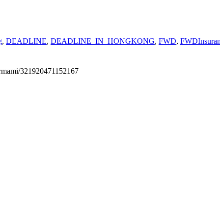
g
,
DEADLINE
,
DEADLINE_IN_HONGKONG
,
FWD
,
FWDInsuran
permami/321920471152167