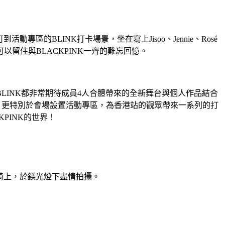
動專區的BLINK打卡場景，坐在寫上Jisoo、Jennie、Rosé
以留住與BLACKPINK一齊的難忘回憶。
眾及BLINK都非常期待成員4人合體帶來的全新舞台與個人作品結合
保險，更特別於會場設置活動專區，為香港站的觀眾帶來一系列的打
PINK的世界！
名字的粉紅椅上，於鎂光燈下盡情拍攝。