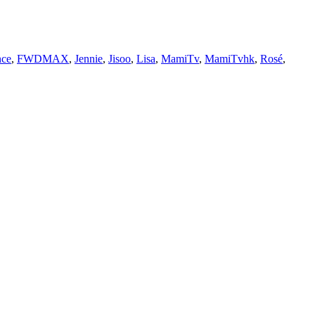
ce
,
FWDMAX
,
Jennie
,
Jisoo
,
Lisa
,
MamiTv
,
MamiTvhk
,
Rosé
,