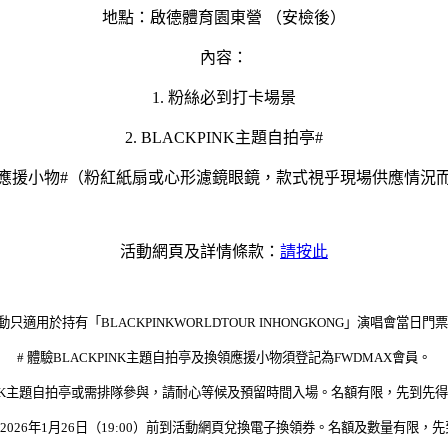
地點：啟德體育園東營 （安檢後）
內容：
1. 粉絲必到打卡場景
2. BLACKPINK主題自拍亭#
專屬應援小物#（粉紅紙扇或心形濾鏡眼鏡，款式視乎現場供應情況
活動網頁及詳情條款：
請按此
動只適用於持有「BLACKPINKWORLDTOUR INHONGKONG」演唱會當日
# 體驗BLACKPINK主題自拍亭及換領應援小物須登記為FWDMAX會員。
KPINK主題自拍亭或需排隊參與，請耐心等候及預留時間入場。名額有限，先到先
於2026年1月26日（19:00）前到活動網頁兌換電子換領券。名額及數量有限，