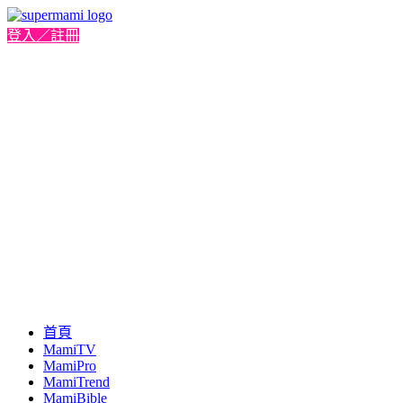
登入／註冊
首頁
MamiTV
MamiPro
MamiTrend
MamiBible