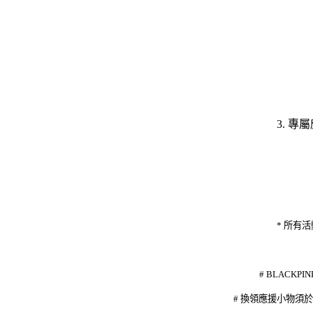
3. 
* 所有活
# BLAC
# 換領應援小物須