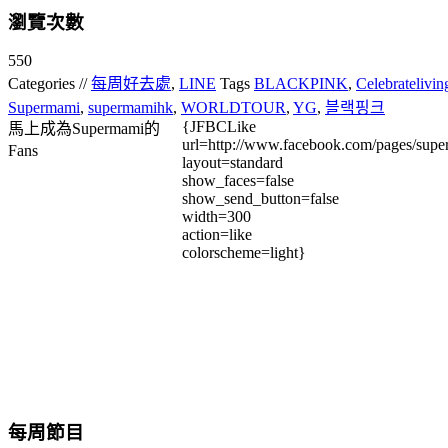
瀏覽次數
550
Categories //
每周好去處
,
LINE
Tags
BLACKPINK
,
Celebratelivin
Supermami
,
supermamihk
,
WORLDTOUR
,
YG
,
블랙핑크
{JFBCLike
馬上成為Supermami的
url=http://www.facebook.com/pages/su
Fans
layout=standard
show_faces=false
show_send_button=false
width=300
action=like
colorscheme=light}
每周節目