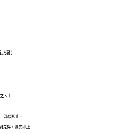
而派發）
門票之人士。
得，滿額即止。
先到先得，送完即止！