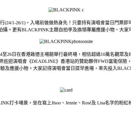
(24/1-26/1)，入場前做做熱身先！只要持有演唱會當日門票即可到活
情拍攝。更有BLACKPINK主題自拍亭及換領專屬應援小物，大家可
6年1月24至26日在香港啟德主場館舉行最終場，相信超過10萬名觀
世界巡迴演唱會《DEADLINE》香港站的贊助夥伴FWD富衛
驗及應援小物。大家記得演唱會當日提早進場，率先投入BLACK
的BLINK打卡場景，坐在寫上Jisoo、Jennie、Rosé及 Lisa