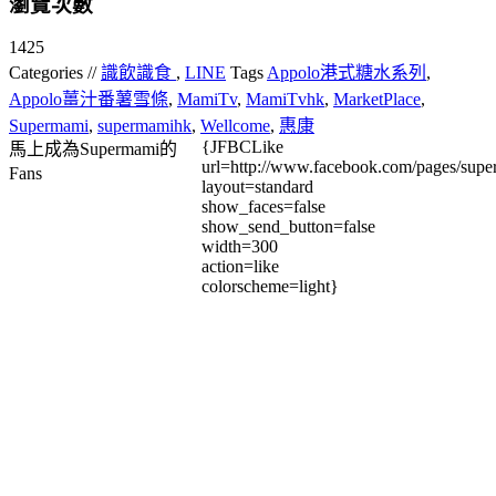
瀏覽次數
1425
Categories //
識飲識食
,
LINE
Tags
Appolo港式糖水系列
,
Appolo薑汁番薯雪條
,
MamiTv
,
MamiTvhk
,
MarketPlace
,
Supermami
,
supermamihk
,
Wellcome
,
惠康
{JFBCLike
馬上成為Supermami的
url=http://www.facebook.com/pages/su
Fans
layout=standard
show_faces=false
show_send_button=false
width=300
action=like
colorscheme=light}