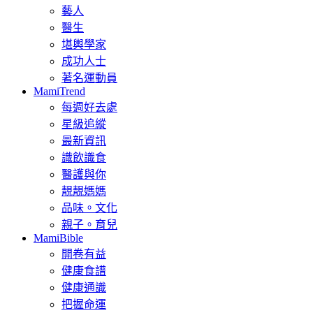
藝人
醫生
堪輿學家
成功人士
著名運動員
MamiTrend
每週好去處
星級追縱
最新資訊
識飲識食
醫護與你
靚靚媽媽
品味。文化
親子。育兒
MamiBible
開卷有益
健康食譜
健康通識
把握命運