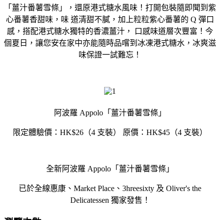
「薑汁番薯雪條」，還原港式糖水風味！打開包裝隨即聞到紫
心番薯香甜味，味 道清甜不膩，加上粒粒紫心番薯的 Q 彈口
感，搭配港式糖水獨特的香濃薑汁， 口感味道層次豐富！今
個夏日，讓您安在家中亦能隨時品嚐到冰凍港式糖水，冰爽滋
味保證一試難忘！
阿波羅 Appolo「薑汁番薯雪條」
限定體驗價：HK$26（4 支裝） 原價：HK$45（4 支裝）
全新阿波羅 Appolo「薑汁番薯雪條」
已於全線惠康、Market Place、3hreesixty 及 Oliver's the
Delicatessen 獨家發售！