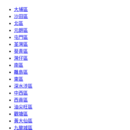
大埔區
沙田區
北區
元朗區
屯門區
荃灣區
葵青區
灣仔區
南區
離島區
東區
深水涉區
中西區
西貢區
油尖旺區
觀塘區
黃大仙區
九龍城區