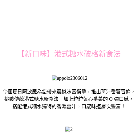
【新口味】港式糖水破格新食法
今個夏日阿波羅為您帶來震撼味蕾衝擊，推出薑汁番薯雪條，
挑戰傳統港式糖水新食法！加上粒粒紫心番薯的 Q 彈口感，
搭配港式糖水獨特的香濃薑汁，口感味道層次豐富！