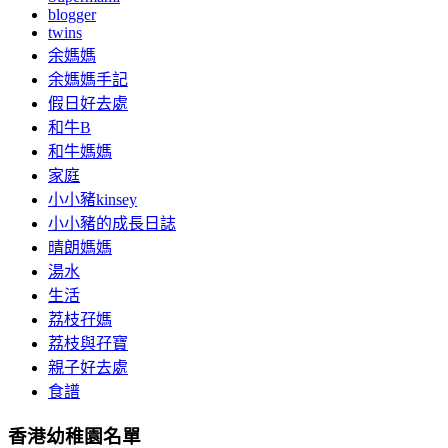
blogger
twins
余媽媽
余媽媽手記
假日好去處
和牛B
和牛媽媽
家庭
小小豬kinsey
小小豬的成長日誌
晴朗媽媽
湯水
生活
荔枝孖媽
荔枝與孖寶
親子好去處
食譜
香港幼稚園名單