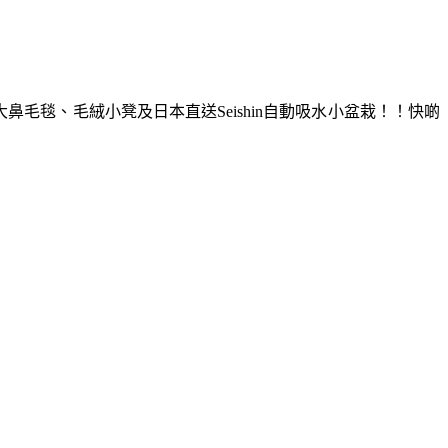
毛毯、毛絨小凳及日本直送Seishin自動吸水小盆栽！！快啲