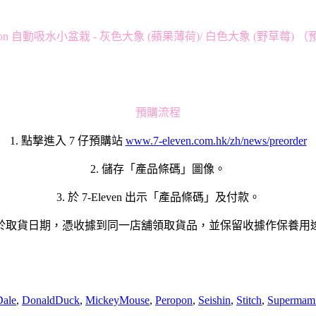
 Peropon 自動吸水小盆栽 - 灰色大象 (蘋果薄荷)/ 白色大象 (野草莓) 
預購流程
1. 點撃進入 7 仔預購站
www.7-eleven.com.hk/zh/news/preorder
2. 儲存「產品條碼」圖像。
3. 於 7-Eleven 出示「產品條碼」及付款。
. 於取貨日期，憑收據到同一店舖領取貨品，並保留收據作保養用
ale
,
DonaldDuck
,
MickeyMouse
,
Peropon
,
Seishin
,
Stitch
,
Supermam