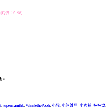
（預購價：$198）
途。
i
,
supermamihk
,
WinniethePooh
,
小凳
,
小熊維尼
,
小盆栽
,
拍拍燈
,