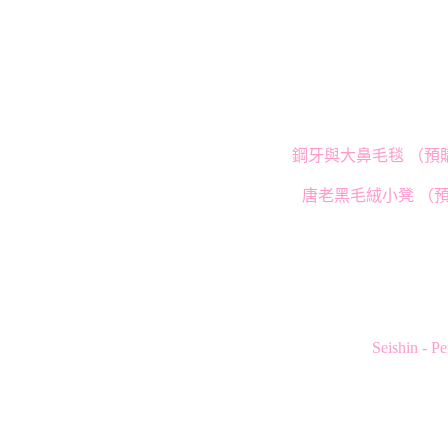
鋼牙與大鼻毛毯 （預購
唐老黑毛絨小凳 （預購
Seishin