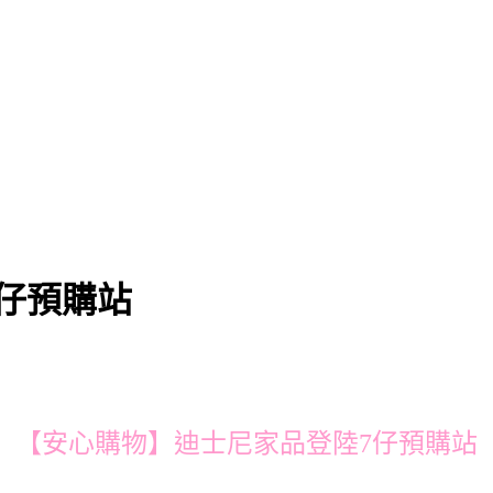
仔預購站
【安心購物】迪士尼家品登陸7仔預購站