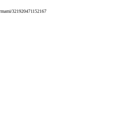
permami/321920471152167