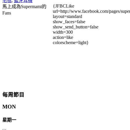
毛毯
,
藍牙耳機
{JFBCLike
馬上成為Supermami的
url=http://www.facebook.com/pages/su
Fans
layout=standard
show_faces=false
show_send_button=false
width=300
action=like
colorscheme=light}
每周節目
MON
星期一