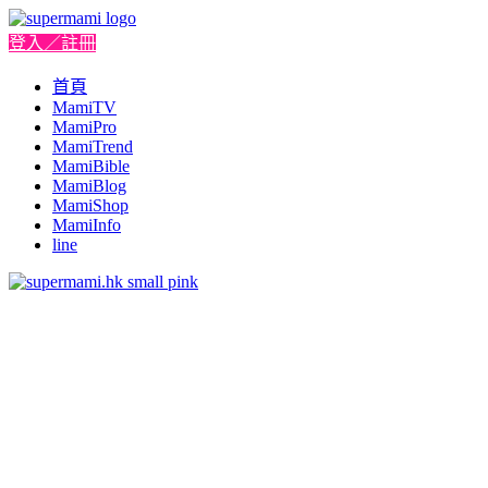
登入／註冊
首頁
MamiTV
MamiPro
MamiTrend
MamiBible
MamiBlog
MamiShop
MamiInfo
line