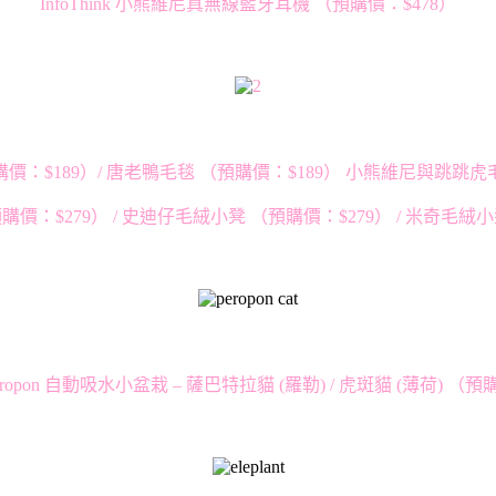
InfoThink 小熊維尼真無線藍牙耳機 （預購價：$478）
價：$189）/ 唐老鴨毛毯 （預購價：$189） 小熊維尼與跳跳虎毛
價：$279） / 史迪仔毛絨小凳 （預購價：$279） / 米奇毛絨小
 - Peropon 自動吸水小盆栽 – 薩巴特拉貓 (羅勒) / 虎斑貓 (薄荷) （