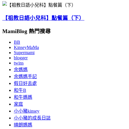
【祖教日語小兒科】點餐篇（下）
MamiBlog 熱門搜尋
BB
KinseyMaMa
Supermami
blogger
twins
余媽媽
余媽媽手記
假日好去處
和牛B
和牛媽媽
家庭
小小豬kinsey
小小豬的成長日誌
晴朗媽媽