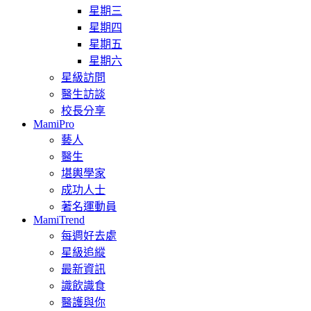
星期三
星期四
星期五
星期六
星級訪問
醫生訪談
校長分享
MamiPro
藝人
醫生
堪輿學家
成功人士
著名運動員
MamiTrend
每週好去處
星級追縱
最新資訊
識飲識食
醫護與你