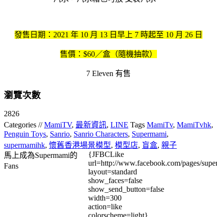
發售日期：2021 年 10 月 13 日早上 7 時起至 10 月 26 日
售價：$60／盒（隨機抽款）
7 Eleven 有售
瀏覽次數
2826
Categories //
MamiTV
,
最新資訊
,
LINE
Tags
MamiTv
,
MamiTvhk
,
Penguin Toys
,
Sanrio
,
Sanrio Characters
,
Supermami
,
supermamihk
,
懷舊香港場景模型
,
模型店
,
盲盒
,
親子
{JFBCLike
馬上成為Supermami的
url=http://www.facebook.com/pages/su
Fans
layout=standard
show_faces=false
show_send_button=false
width=300
action=like
colorscheme=light}