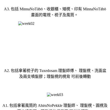
A3. 包括 MinnaNoTābō、收銀櫃、矮櫈、印有 MinnaNoTābō
畫面的電視、梳子及風筒。
A2. 包括拿著梳子的 Tuxedosam 理髮師傅、 理髮櫈、洗面盆
及兩支噴髮膠；理髮櫈的櫈背 可前後轉動
A1. 包括拿著風筒的 AhiruNoPekkle 理髮師、 理髮櫈、圓櫈及