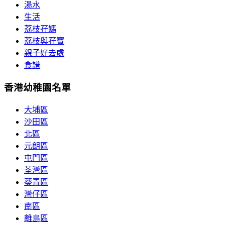
湯水
生活
荔枝孖媽
荔枝與孖寶
親子好去處
食譜
香港幼稚園名單
大埔區
沙田區
北區
元朗區
屯門區
荃灣區
葵青區
灣仔區
南區
離島區