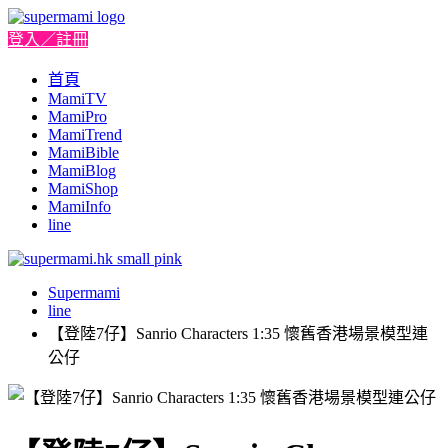
登入／註冊
首頁
MamiTV
MamiPro
MamiTrend
MamiBible
MamiBlog
MamiShop
MamiInfo
line
Supermami
line
【登陸7仔】Sanrio Characters 1:35 懷舊香港場景模型連
公仔