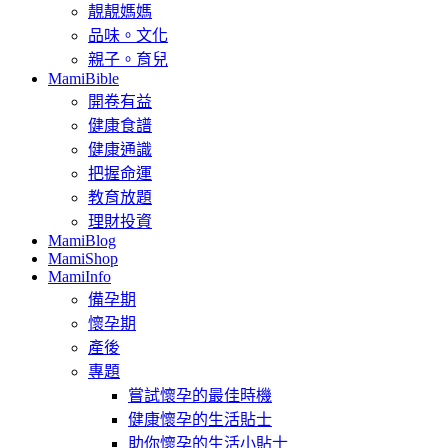
靚靚媽媽
品味。文化
親子。育兒
MamiBible
開卷有益
健康食譜
健康通識
把握命運
教育放題
理財投資
MamiBlog
MamiShop
MamiInfo
備孕期
懷孕期
產後
專題
嘗試懷孕的最佳時機
健康懷孕的生活貼士
助你懷孕的生活小貼士