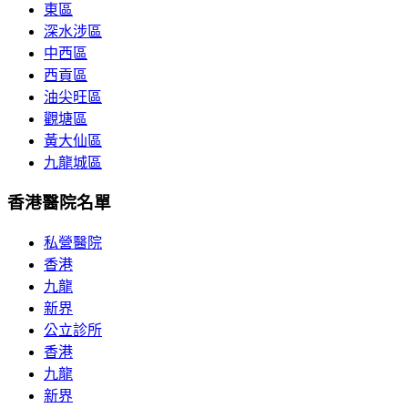
東區
深水涉區
中西區
西貢區
油尖旺區
觀塘區
黃大仙區
九龍城區
香港醫院名單
私營醫院
香港
九龍
新界
公立診所
香港
九龍
新界