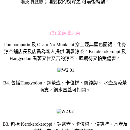
兩支噴髮膠；理髮櫈的櫈背更 可前後轉動。
(B) 金葫蘆涼茶
Pompompurin 及 Osaru No Monkichi 穿上經典藍色圍裙，化身
涼茶鋪店長及店員為客人提供 消暑涼茶。Kerokerokeroppi 及
Hangyodon 看著又甘又苦的涼茶，既期待又怕受傷害。
B4. 包括Hangyodon、銅茶壺、卡位櫈、價錢牌、 水壺及涼茶
兩支，銅水壺蓋可打開。
B3. 包括 Kerokerokeroppi、銅茶壺、卡位櫈、 價錢牌、水壺及