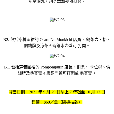
涼茶兩支，銅水壺蓋亦可打開。
B2. 包括穿着圍裙的 Osaru No Monkichi 店員、 銅茶壺、枱、
價錢牌及涼茶 6 碗銅水壺蓋可 打開。
B1. 包括穿着圍裙的 Pompompurin 店長、銅鼎、 卡位櫈、價
錢牌及龜苓膏 4 盅銅鼎蓋可打開放 龜苓膏。
發售日期：2021 年 9 月 29 日早上 7 時起至 10 月 12 日
售價：$60／盒（隨機抽款）