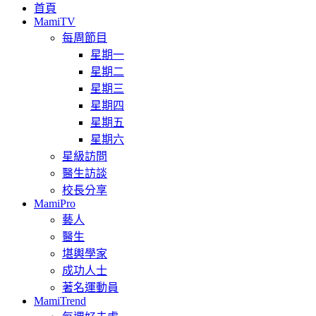
首頁
MamiTV
每周節目
星期一
星期二
星期三
星期四
星期五
星期六
星級訪問
醫生訪談
校長分享
MamiPro
藝人
醫生
堪輿學家
成功人士
著名運動員
MamiTrend