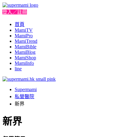
登入／註冊
首頁
MamiTV
MamiPro
MamiTrend
MamiBible
MamiBlog
MamiShop
MamiInfo
line
Supermami
私營醫院
新界
新界