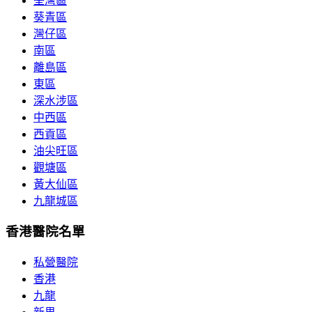
荃灣區
葵青區
灣仔區
南區
離島區
東區
深水涉區
中西區
西貢區
油尖旺區
觀塘區
黃大仙區
九龍城區
香港醫院名單
私營醫院
香港
九龍