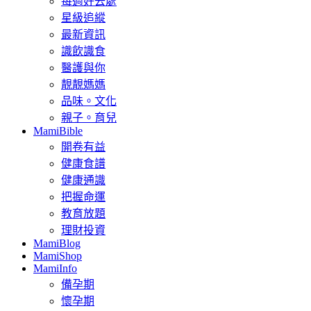
每週好去處
星級追縱
最新資訊
識飲識食
醫護與你
靚靚媽媽
品味。文化
親子。育兒
MamiBible
開卷有益
健康食譜
健康通識
把握命運
教育放題
理財投資
MamiBlog
MamiShop
MamiInfo
備孕期
懷孕期