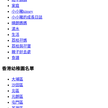
家庭
小小豬kinsey
小小豬的成長日誌
晴朗媽媽
湯水
生活
荔枝孖媽
荔枝與孖寶
親子好去處
食譜
香港幼稚園名單
大埔區
沙田區
北區
元朗區
屯門區