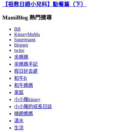
【祖教日語小兒科】點餐篇（下）
MamiBlog 熱門搜尋
BB
KinseyMaMa
Supermami
blogger
twins
余媽媽
余媽媽手記
假日好去處
和牛B
和牛媽媽
家庭
小小豬kinsey
小小豬的成長日誌
晴朗媽媽
湯水
生活