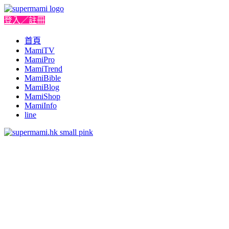
登入／註冊
首頁
MamiTV
MamiPro
MamiTrend
MamiBible
MamiBlog
MamiShop
MamiInfo
line