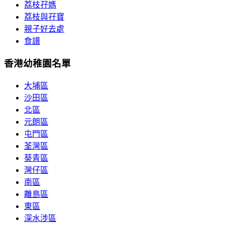
荔枝孖媽
荔枝與孖寶
親子好去處
食譜
香港幼稚園名單
大埔區
沙田區
北區
元朗區
屯門區
荃灣區
葵青區
灣仔區
南區
離島區
東區
深水涉區