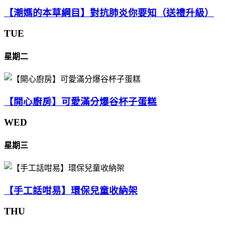
【潮媽的本草綱目】對抗肺炎你要知（送禮升級）
TUE
星期二
【開心廚房】可愛滿分爆谷杯子蛋糕
WED
星期三
【手工話咁易】環保兒童收納架
THU