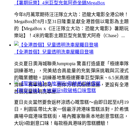
【暑期玩樂】4米巨型充氣阿奇坐鎮MegaBox
今年8月萬眾期待汪汪隊立大功：恐龍大電影全港公映！
MegaBox於8月1至31日隆重呈獻全港首個以電影為主題
的【MegaBox x《汪汪隊立大功：恐龍大電影》暑期玩
樂站】！4米的電影主題巨型充氣警犬阿奇（Chase）...
【全港首個】兒童透明洗車屋矚目登場
炎炎夏日奧海城聯乘Jumptopia 驚喜打造盛夏「極速車隊
訓練基地」，完美結合高能量的充氣彈床挑戰與沉浸式
的職業體驗。訓練基地集極速賽車巨型彈床、6.5米高速
滑梯、賽車維修站、迷你方程式極速隧道，更設有全港
【限定口味】本地潮玩9款破格口味雪糕
首個兒童透明洗車屋...
夏日炎炎當然要食返杯涼透心嘅雪糕～由即日起至8月19
日，利園區帶比大家一個最浮誇港味雪糕派對，於希慎
廣場中庭港味雪糕街，場內獨家聯乘本地創意雪糕店，
大玩9款創意口味！每款極具港味的雪糕體驗！