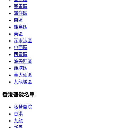
葵青區
灣仔區
南區
離島區
東區
深水涉區
中西區
西貢區
油尖旺區
觀塘區
黃大仙區
九龍城區
香港醫院名單
私營醫院
香港
九龍
新界