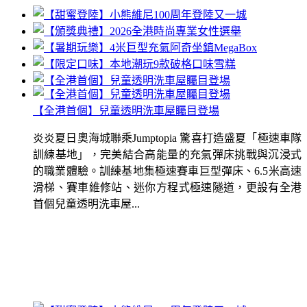
【全港首個】兒童透明洗車屋矚目登場
炎炎夏日奧海城聯乘Jumptopia 驚喜打造盛夏「極速車隊
訓練基地」，完美結合高能量的充氣彈床挑戰與沉浸式
的職業體驗。訓練基地集極速賽車巨型彈床、6.5米高速
滑梯、賽車維修站、迷你方程式極速隧道，更設有全港
首個兒童透明洗車屋...