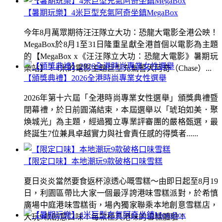
【暑期玩樂】4米巨型充氣阿奇坐鎮MegaBox
今年8月萬眾期待汪汪隊立大功：恐龍大電影全港公映！
MegaBox於8月1至31日隆重呈獻全港首個以電影為主題
的【MegaBox x《汪汪隊立大功：恐龍大電影》暑期玩
樂站】！4米的電影主題巨型充氣警犬阿奇（Chase）...
【頒獎典禮】2026全港時尚專業女性選舉
2026年第十六屆「全港時尚專業女性選舉」頒獎典禮暨
閉幕禮，於日前圓滿結束，本屆選舉以「琥珀如美．聚
煥城光」為主題，經過獨立專業評審團的嚴格甄選，最
終誕生7位兼具卓越實力與社會責任感的得獎者......
【限定口味】本地潮玩9款破格口味雪糕
夏日炎炎當然要食返杯涼透心嘅雪糕～由即日起至8月19
日，利園區帶比大家一個最浮誇港味雪糕派對，於希慎
廣場中庭港味雪糕街，場內獨家聯乘本地創意雪糕店，
大玩9款創意口味！每款極具港味的雪糕體驗！