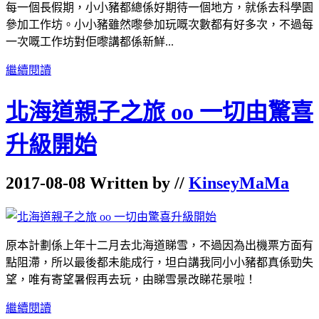
每一個長假期，小小豬都總係好期待一個地方，就係去科學園
參加工作坊。小小豬雖然嚟參加玩嘅次數都有好多次，不過每
一次嘅工作坊對佢嚟講都係新鮮...
繼續閱讀
北海道親子之旅 oo 一切由驚喜
升級開始
2017-08-08 Written by //
KinseyMaMa
原本計劃係上年十二月去北海道睇雪，不過因為出機票方面有
點阻滯，所以最後都未能成行，坦白講我同小小豬都真係勁失
望，唯有寄望暑假再去玩，由睇雪景改睇花景啦！
繼續閱讀