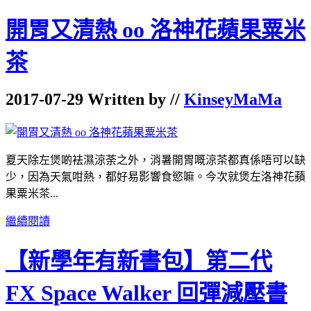
開胃又清熱 oo 洛神花蘋果粟米
茶
2017-07-29 Written by //
KinseyMaMa
夏天除左煲啲袪濕涼荼之外，消暑開胃嘅涼茶都真係唔可以缺
少，因為天氣咁熱，都好易影響食慾嘛。今次就煲左洛神花蘋
果粟米茶...
繼續閱讀
【新學年有新書包】第二代
FX Space Walker 回彈減壓書