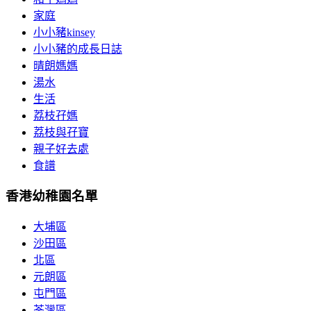
家庭
小小豬kinsey
小小豬的成長日誌
晴朗媽媽
湯水
生活
荔枝孖媽
荔枝與孖寶
親子好去處
食譜
香港幼稚園名單
大埔區
沙田區
北區
元朗區
屯門區
荃灣區