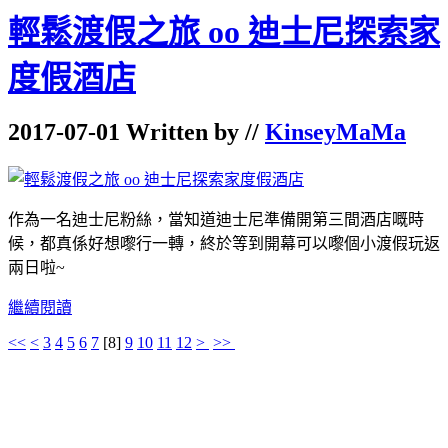
輕鬆渡假之旅 oo 迪士尼探索家
度假酒店
2017-07-01 Written by //
KinseyMaMa
作為一名迪士尼粉絲，當知道迪士尼準備開第三間酒店嘅時
候，都真係好想嚟行一轉，終於等到開幕可以嚟個小渡假玩返
兩日啦~
繼續閱讀
<<
<
3
4
5
6
7
[
8
]
9
10
11
12
>
>>