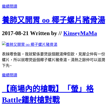
繼續閱讀
養肺又開胃 oo 椰子螺片豬骨湯
2017-08-21 Written by //
KinseyMaMa
表妹嚟食飯，我就緊係要煲返個靚湯俾佢飲，見屋企仲有一份
螺片，所以就嚟煲返個椰子螺片豬骨湯，清熱之餘仲可以滋潤
下先~
繼續閱讀
【商場內的槍戰】「螢」格
Battle鐳射槍對戰