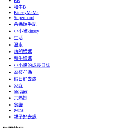
BB
和牛B
KinseyMaMa
Supermami
余媽媽手記
小小豬kinsey
生活
湯水
晴朗媽媽
和牛媽媽
小小豬的成長日誌
荔枝孖媽
假日好去處
家庭
blogger
余媽媽
食譜
twins
親子好去處