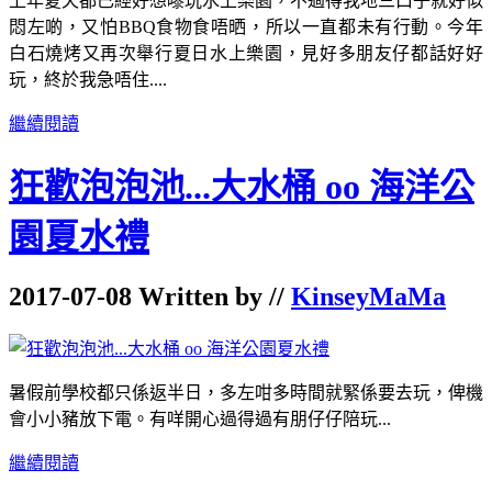
上年夏天都已經好想嚟玩水上樂園，不過得我地三口子就好似
悶左啲，又怕BBQ食物食唔晒，所以一直都未有行動。今年
白石燒烤又再次舉行夏日水上樂園，見好多朋友仔都話好好
玩，終於我急唔住....
繼續閱讀
狂歡泡泡池...大水桶 oo 海洋公
園夏水禮
2017-07-08 Written by //
KinseyMaMa
暑假前學校都只係返半日，多左咁多時間就緊係要去玩，俾機
會小小豬放下電。有咩開心過得過有朋仔仔陪玩...
繼續閱讀