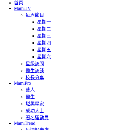
首頁
MamiTV
每周節目
星期一
星期二
星期三
星期四
星期五
星期六
星級訪問
醫生訪談
校長分享
MamiPro
藝人
醫生
堪輿學家
成功人士
著名運動員
MamiTrend
每週好去處