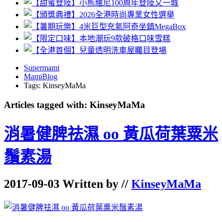
Supermami
MamiBlog
Tags: KinseyMaMa
Articles tagged with: KinseyMaMa
消暑健脾祛濕 oo 黃瓜荷葉粟米
鬚素湯
2017-09-03 Written by //
KinseyMaMa