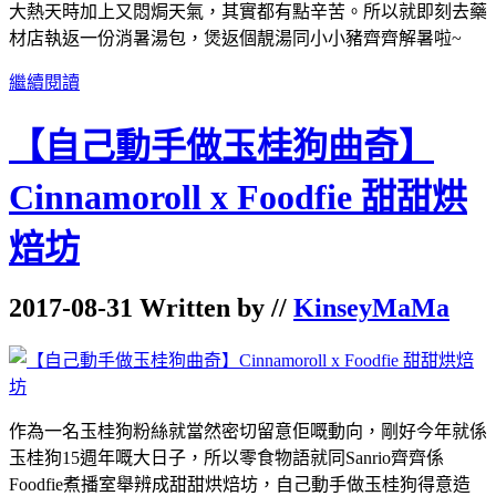
大熱天時加上又悶焗天氣，其實都有點辛苦。所以就即刻去藥
材店執返一份消暑湯包，煲返個靚湯同小小豬齊齊解暑啦~
繼續閱讀
【自己動手做玉桂狗曲奇】
Cinnamoroll x Foodfie 甜甜烘
焙坊
2017-08-31 Written by //
KinseyMaMa
作為一名玉桂狗粉絲就當然密切留意佢嘅動向，剛好今年就係
玉桂狗15週年嘅大日子，所以零食物語就同Sanrio齊齊係
Foodfie煮播室舉辨成甜甜烘焙坊，自己動手做玉桂狗得意造