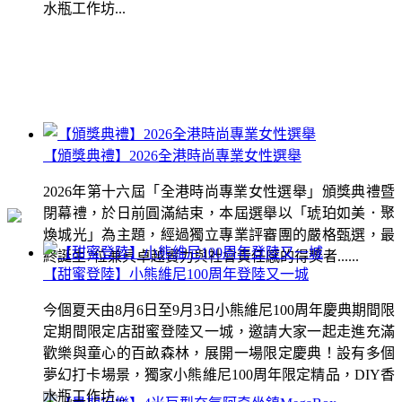
水瓶工作坊...
【頒獎典禮】2026全港時尚專業女性選舉
2026年第十六屆「全港時尚專業女性選舉」頒獎典禮暨
閉幕禮，於日前圓滿結束，本屆選舉以「琥珀如美．聚
煥城光」為主題，經過獨立專業評審團的嚴格甄選，最
終誕生7位兼具卓越實力與社會責任感的得獎者......
【甜蜜登陸】小熊維尼100周年登陸又一城
今個夏天由8月6日至9月3日小熊維尼100周年慶典期間限
定期間限定店甜蜜登陸又一城，邀請大家一起走進充滿
歡樂與童心的百畝森林，展開一場限定慶典！設有多個
夢幻打卡場景，獨家小熊維尼100周年限定精品，DIY香
水瓶工作坊...