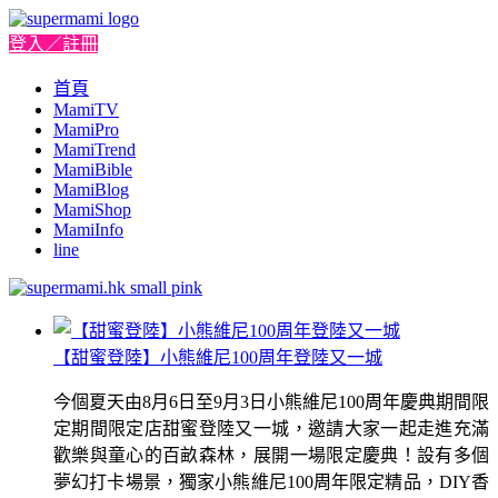
登入／註冊
首頁
MamiTV
MamiPro
MamiTrend
MamiBible
MamiBlog
MamiShop
MamiInfo
line
【甜蜜登陸】小熊維尼100周年登陸又一城
今個夏天由8月6日至9月3日小熊維尼100周年慶典期間限
定期間限定店甜蜜登陸又一城，邀請大家一起走進充滿
歡樂與童心的百畝森林，展開一場限定慶典！設有多個
夢幻打卡場景，獨家小熊維尼100周年限定精品，DIY香