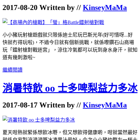
2017-08-20 Written by //
KinseyMaMa
小小豬玩射槍遊戲就只限係迪士尼玩巴斯光年(好可惜呀...好
快就冇得玩啦)，不過今日就有個新挑戰，就係嚟鑽石山商場
玩「鐳射槍對戰迷宮」，涼住冷氣都可以玩到身水身汗，就知
道有幾刺激啦~
繼續閱讀
消暑特飲 oo 士多啤梨益力多冰
2017-08-17 Written by //
KinseyMaMa
夏天咁熱就緊係想飲冰嘢，但又想飲得健康啲，咁就當然最好
就係自家製涼浸浸嘅冰凍果汁最好。今次小小豬仲整左一杯士