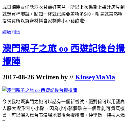
成日聽朋友仔話羽衣甘藍好有益，所以上次係街上果汁店見到
就想買杯嚟試，點知一杯就已經要差唔多$40，咁貴就當然唔
捨得買所以買齊材料自家制俾小小豬飲啦~
繼續閱讀
澳門親子之旅 oo 西遊記後台攪
攪陣
2017-08-26 Written by //
KinseyMaMa
今次我地嘅澳門之旅可以話有一個新嘗試，絕對係可以用藝高
人膽大嚟形容小小豬，因為小小豬體驗左一個難能可貴嘅機
會，可以深入舞台表演場地嘅後台攪攪陣，仲學做一特技人添
~