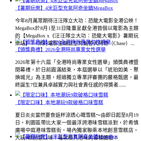
【暑期玩樂】4米巨型充氣阿奇坐鎮MegaBox
今年8月萬眾期待汪汪隊立大功：恐龍大電影全港公映！
MegaBox於8月1至31日隆重呈獻全港首個以電影為主題
的【MegaBox x《汪汪隊立大功：恐龍大電影》暑期玩
樂站】！4米的電影主題巨型充氣警犬阿奇（Chase）...
【頒獎典禮】2026全港時尚專業女性選舉
2026年第十六屆「全港時尚專業女性選舉」頒獎典禮暨
閉幕禮，於日前圓滿結束，本屆選舉以「琥珀如美．聚
煥城光」為主題，經過獨立專業評審團的嚴格甄選，最
終誕生7位兼具卓越實力與社會責任感的得獎者......
【限定口味】本地潮玩9款破格口味雪糕
夏日炎炎當然要食返杯涼透心嘅雪糕～由即日起至8月19
日，利園區帶比大家一個最浮誇港味雪糕派對，於希慎
廣場中庭港味雪糕街，場內獨家聯乘本地創意雪糕店，
大玩9款創意口味！每款極具港味的雪糕體驗！