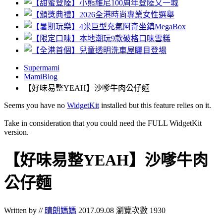
Supermami
MamiBlog
【好味易整YEAH】沙嗲牛肉公仔麵
Seems you have no
WidgetKit
installed but this feature relies on it.
Take in consideration that you could need the FULL WidgetKit
version.
【好味易整YEAH】沙嗲牛肉
公仔麵
Written by //
晴朗媽媽
2017.09.08
瀏覽次數 1930