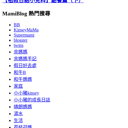
【祖教日語小兒科】點餐篇（下）
MamiBlog 熱門搜尋
BB
KinseyMaMa
Supermami
blogger
twins
余媽媽
余媽媽手記
假日好去處
和牛B
和牛媽媽
家庭
小小豬kinsey
小小豬的成長日誌
晴朗媽媽
湯水
生活
荔枝孖媽