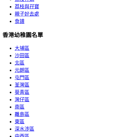
荔枝與孖寶
親子好去處
食譜
香港幼稚園名單
大埔區
沙田區
北區
元朗區
屯門區
荃灣區
葵青區
灣仔區
南區
離島區
東區
深水涉區
中西區