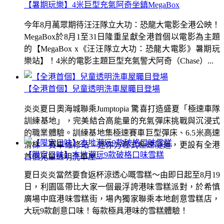
【暑期玩樂】4米巨型充氣阿奇坐鎮MegaBox
今年8月萬眾期待汪汪隊立大功：恐龍大電影全港公映！
MegaBox於8月1至31日隆重呈獻全港首個以電影為主題
的【MegaBox x《汪汪隊立大功：恐龍大電影》暑期玩
樂站】！4米的電影主題巨型充氣警犬阿奇（Chase）...
【全港首個】兒童透明洗車屋矚目登場
炎炎夏日奧海城聯乘Jumptopia 驚喜打造盛夏「極速車隊
訓練基地」，完美結合高能量的充氣彈床挑戰與沉浸式
的職業體驗。訓練基地集極速賽車巨型彈床、6.5米高速
滑梯、賽車維修站、迷你方程式極速隧道，更設有全港
【限定口味】本地潮玩9款破格口味雪糕
首個兒童透明洗車屋...
夏日炎炎當然要食返杯涼透心嘅雪糕～由即日起至8月19
日，利園區帶比大家一個最浮誇港味雪糕派對，於希慎
廣場中庭港味雪糕街，場內獨家聯乘本地創意雪糕店，
大玩9款創意口味！每款極具港味的雪糕體驗！