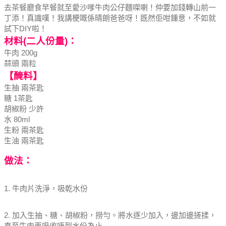
去茶餐廳食早餐就至愛沙嗲牛肉公仔麵㗎喇！
仲要加錢轉山前一
丁添！真識嘆！
我講梗嘅係晴朗爸爸呀！
既然佢咁鍾意，不如就
試下DIY啦！
材料(二人份量)：
牛肉 200g
蒜頭 兩粒
【醃料】
生抽 兩茶匙
糖 1茶匙
胡椒粉 少許
水 80ml
生粉 兩茶匙
生油 兩茶匙
做法：
1. 牛肉片洗淨，吸乾水份
2. 加入生抽、糖、胡椒粉，撈勻。將水逐少加入，邊加邊搓揉，
直至牛肉再吸收唔到水份為止