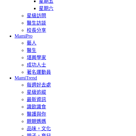
星期五
星期六
星級訪問
醫生訪談
校長分享
MamiPro
藝人
醫生
堪輿學家
成功人士
著名運動員
MamiTrend
每週好去處
星級追縱
最新資訊
識飲識食
醫護與你
靚靚媽媽
品味。文化
親子。育兒