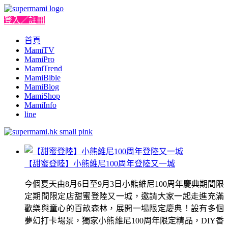
登入／註冊
首頁
MamiTV
MamiPro
MamiTrend
MamiBible
MamiBlog
MamiShop
MamiInfo
line
【甜蜜登陸】小熊維尼100周年登陸又一城
今個夏天由8月6日至9月3日小熊維尼100周年慶典期間限
定期間限定店甜蜜登陸又一城，邀請大家一起走進充滿
歡樂與童心的百畝森林，展開一場限定慶典！設有多個
夢幻打卡場景，獨家小熊維尼100周年限定精品，DIY香