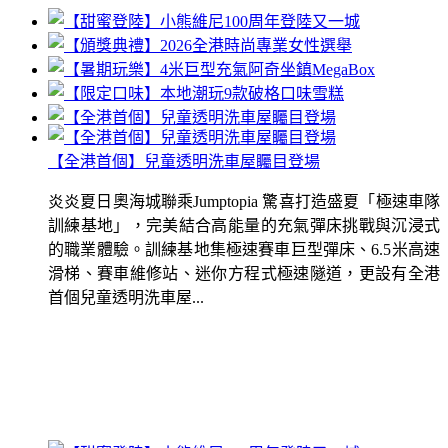
【全港首個】兒童透明洗車屋矚目登場
炎炎夏日奧海城聯乘Jumptopia 驚喜打造盛夏「極速車隊
訓練基地」，完美結合高能量的充氣彈床挑戰與沉浸式
的職業體驗。訓練基地集極速賽車巨型彈床、6.5米高速
滑梯、賽車維修站、迷你方程式極速隧道，更設有全港
首個兒童透明洗車屋...