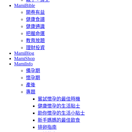
MamiBible
開卷有益
健康食譜
健康通識
把握命運
教育放題
理財投資
MamiBlog
MamiShop
MamiInfo
備孕期
懷孕期
產後
專題
嘗試懷孕的最佳時機
健康懷孕的生活貼士
助你懷孕的生活小貼士
新手媽媽的最佳飲食
排卵指南