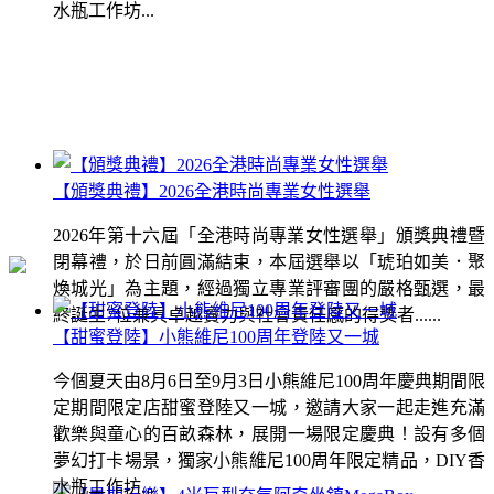
水瓶工作坊...
【頒獎典禮】2026全港時尚專業女性選舉
2026年第十六屆「全港時尚專業女性選舉」頒獎典禮暨
閉幕禮，於日前圓滿結束，本屆選舉以「琥珀如美．聚
煥城光」為主題，經過獨立專業評審團的嚴格甄選，最
終誕生7位兼具卓越實力與社會責任感的得獎者......
【甜蜜登陸】小熊維尼100周年登陸又一城
今個夏天由8月6日至9月3日小熊維尼100周年慶典期間限
定期間限定店甜蜜登陸又一城，邀請大家一起走進充滿
歡樂與童心的百畝森林，展開一場限定慶典！設有多個
夢幻打卡場景，獨家小熊維尼100周年限定精品，DIY香
水瓶工作坊...