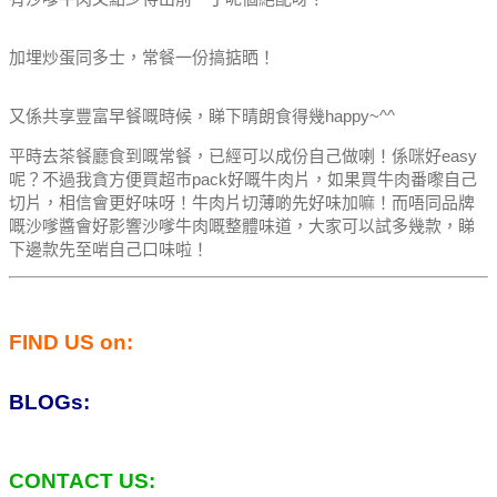
加埋炒蛋同多士，常餐一份搞掂晒！
又係共享豐富早餐嘅時候，睇下晴朗食得幾happy~^^
平時去茶餐廳食到嘅常餐，已經可以成份自己做喇！係咪好easy
呢？
不過我貪方便買超巿pack好嘅牛肉片，如果買牛肉番嚟自己
切片，相信會更好味呀！
牛肉片切薄啲先好味加嘛！
而唔同品牌
嘅沙嗲醬會好影響沙嗲牛肉嘅整體味道，大家可以試多幾款，睇
下邊款先至啱自己口味啦！
FIND US on:
BLOGs:
CONTACT US: