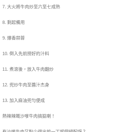
7. 大火將牛肉炒至六至七成熟
8. 剩起備用
9. 爆香蒜蓉
10. 倒入先前撈好的汁料
11. 煮滾後，放入牛肉翻炒
12. 兜炒牛肉至醬汁杰身
13. 加入麻油兜勻便成
熱辣辣嘅沙嗲牛肉搞掂喇！
有沙嗲牛肉又點少得出前一丁呢個絕配呀？