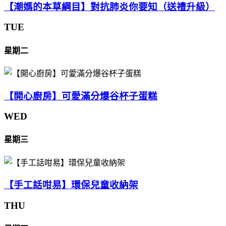
【潮媽的本草綱目】對抗肺炎你要知（送禮升級）
TUE
星期二
【開心廚房】可愛滿分爆谷杯子蛋糕
WED
星期三
【手工話咁易】環保兒童收納架
THU