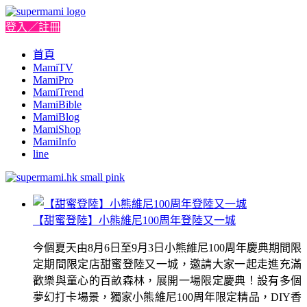
登入／註冊
首頁
MamiTV
MamiPro
MamiTrend
MamiBible
MamiBlog
MamiShop
MamiInfo
line
【甜蜜登陸】小熊維尼100周年登陸又一城
今個夏天由8月6日至9月3日小熊維尼100周年慶典期間限
定期間限定店甜蜜登陸又一城，邀請大家一起走進充滿
歡樂與童心的百畝森林，展開一場限定慶典！設有多個
夢幻打卡場景，獨家小熊維尼100周年限定精品，DIY香