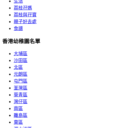
生活
荔枝孖媽
荔枝與孖寶
親子好去處
食譜
香港幼稚園名單
大埔區
沙田區
北區
元朗區
屯門區
荃灣區
葵青區
灣仔區
南區
離島區
東區