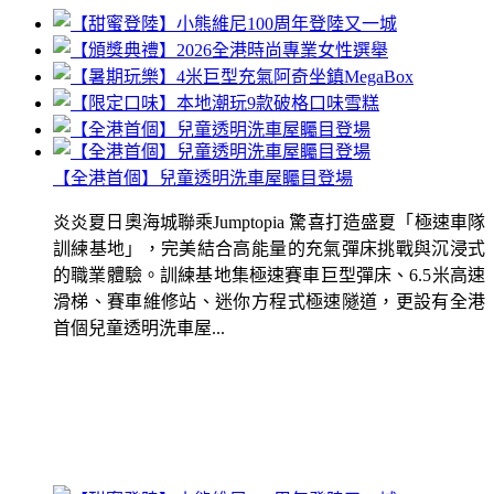
【全港首個】兒童透明洗車屋矚目登場
炎炎夏日奧海城聯乘Jumptopia 驚喜打造盛夏「極速車隊
訓練基地」，完美結合高能量的充氣彈床挑戰與沉浸式
的職業體驗。訓練基地集極速賽車巨型彈床、6.5米高速
滑梯、賽車維修站、迷你方程式極速隧道，更設有全港
首個兒童透明洗車屋...