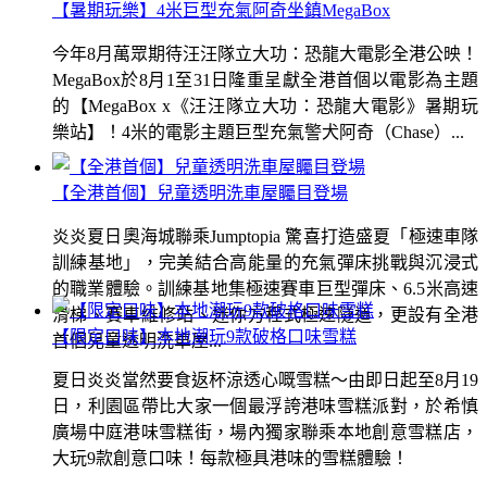
【暑期玩樂】4米巨型充氣阿奇坐鎮MegaBox
今年8月萬眾期待汪汪隊立大功：恐龍大電影全港公映！
MegaBox於8月1至31日隆重呈獻全港首個以電影為主題
的【MegaBox x《汪汪隊立大功：恐龍大電影》暑期玩
樂站】！4米的電影主題巨型充氣警犬阿奇（Chase）...
【全港首個】兒童透明洗車屋矚目登場
炎炎夏日奧海城聯乘Jumptopia 驚喜打造盛夏「極速車隊
訓練基地」，完美結合高能量的充氣彈床挑戰與沉浸式
的職業體驗。訓練基地集極速賽車巨型彈床、6.5米高速
滑梯、賽車維修站、迷你方程式極速隧道，更設有全港
【限定口味】本地潮玩9款破格口味雪糕
首個兒童透明洗車屋...
夏日炎炎當然要食返杯涼透心嘅雪糕～由即日起至8月19
日，利園區帶比大家一個最浮誇港味雪糕派對，於希慎
廣場中庭港味雪糕街，場內獨家聯乘本地創意雪糕店，
大玩9款創意口味！每款極具港味的雪糕體驗！