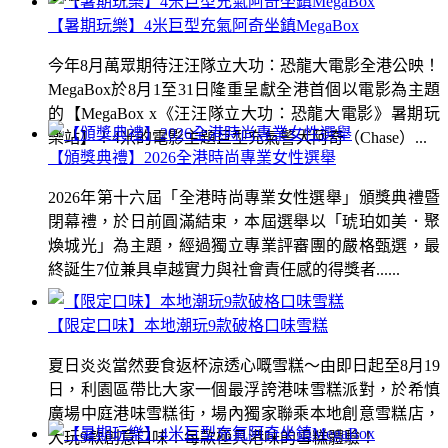
【暑期玩樂】4米巨型充氣阿奇坐鎮MegaBox
今年8月萬眾期待汪汪隊立大功：恐龍大電影全港公映！
MegaBox於8月1至31日隆重呈獻全港首個以電影為主題
的【MegaBox x《汪汪隊立大功：恐龍大電影》暑期玩
樂站】！4米的電影主題巨型充氣警犬阿奇（Chase）...
【頒獎典禮】2026全港時尚專業女性選舉
2026年第十六屆「全港時尚專業女性選舉」頒獎典禮暨
閉幕禮，於日前圓滿結束，本屆選舉以「琥珀如美．聚
煥城光」為主題，經過獨立專業評審團的嚴格甄選，最
終誕生7位兼具卓越實力與社會責任感的得獎者......
【限定口味】本地潮玩9款破格口味雪糕
夏日炎炎當然要食返杯涼透心嘅雪糕～由即日起至8月19
日，利園區帶比大家一個最浮誇港味雪糕派對，於希慎
廣場中庭港味雪糕街，場內獨家聯乘本地創意雪糕店，
大玩9款創意口味！每款極具港味的雪糕體驗！