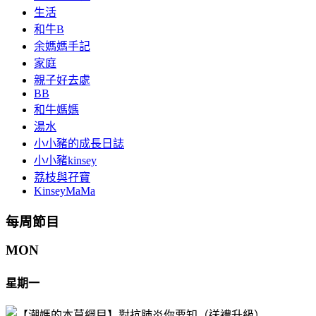
生活
和牛B
余媽媽手記
家庭
親子好去處
BB
和牛媽媽
湯水
小小豬的成長日誌
小小豬kinsey
荔枝與孖寶
KinseyMaMa
每周節目
MON
星期一