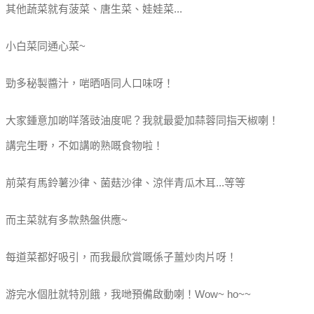
其他蔬菜就有菠菜、唐生菜、娃娃菜...
小白菜同通心菜~
勁多秘製醬汁，啱晒唔同人口味呀！
大家鍾意加啲咩落豉油度呢？我就最愛加蒜蓉同指天椒喇！
講完生嘢，不如講啲熟嘅食物啦！
前菜有馬鈴薯沙律、菌菇沙律、涼伴青瓜木耳...等等
而主菜就有多款熱盤供應~
每道菜都好吸引，而我最欣賞嘅係子薑炒肉片呀！
游完水個肚就特別餓，我哋預備啟動喇！Wow~ ho~~