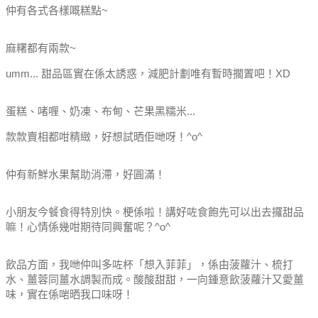
仲有各式各樣嘅糕點~
麻糬都有兩款~
umm... 甜品區實在係太誘惑，減肥計劃唯有暫時擱置吧！XD
蛋糕、啫喱、奶凍、布甸、芒果黑糯米...
款款賣相都咁精緻，好想試晒佢哋呀！^o^
仲有新鮮水果幫助消滯，好圓滿！
小朋友今餐食得特別快。梗係啦！講好咗食飽先可以出去攞甜品
嘛！心情係幾咁期待同興奮呢？^o^
飲品方面，我哋仲叫多咗杯「想入菲菲」，係由菠蘿汁、梳打
水、薑蓉同薑水調製而成。酸酸甜甜，一向鍾意飲菠蘿汁又愛薑
味，實在係啱晒我口味呀！