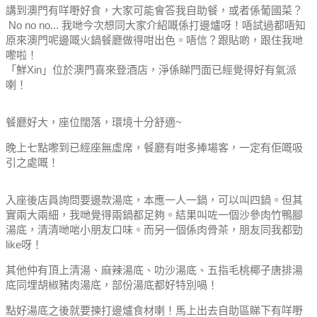
講到澳門有咩嘢好食，大家可能會答我自助餐，或者係葡國菜？
No no no... 我哋今次想同大家介紹嘅係打邊爐呀！
唔試過都唔知
原來澳門呢邊嘅火鍋餐廳做得咁出色。
唔信？跟貼啲，跟住我哋
嚟啦！
「鮮Xin」位於澳門喜來登酒店，淨係睇門面已經覺得好有氣派
喇！
餐廳好大，座位闊落，環境十分舒適~
晚上七點嚟到已經座無虛席，餐廳有咁多捧場客，一定有佢嘅吸
引之處嘅！
入座後店員詢問要邊款湯底，本應一人一鍋，可以叫四鍋。但其
實兩大兩細，我哋覺得兩鍋都足夠。結果叫咗一個沙參肉竹鴨腳
湯底，清清哋啱小朋友口味。而另一個係肉骨茶，朋友同我都勁
like呀！
其他仲有頂上清湯、麻辣湯底、叻沙湯底、五指毛桃椰子唐排湯
底同埋胡椒豬肉湯底，部份湯底都好特別喎！
點好湯底之後就要揀打邊爐食材喇！馬上出去自助區睇下有咩嘢