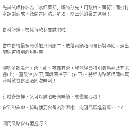
先試試呢杯名為「紫紅莫都」嘅特飲先！用酸梅、薄荷汁同梳打
水調製而成，幾開胃同清涼解渴，簡直係消暑之選呀！
食材新鮮，梗係每款都要試啲啦！
當中食得最多嘅係蝦滑同肥牛，放落兩鍋唔同嘅秘製湯底，煮出
嚟味道特別鮮甜味美~
攞咗多款醬汁，酸、甜、辣都有齊，我覺得最特別嘅係麵豉芥末
醬(上)、薑豉油(左下)同韓國柚子汁(右下)。將鮮肉點落唔同味嘅
汁料就會食出唔同滋味喇！
有咁多選擇，又可以試晒唔同味道，梗僽開心啦！
食到飽飽哋，係時候要食番啲甜嘢喇！向甜品區進發囉~~ *o*
澳門又點會冇葡撻呀？