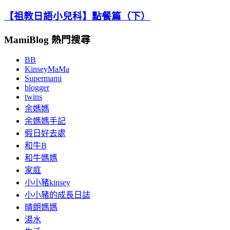
【祖教日語小兒科】點餐篇（下）
MamiBlog 熱門搜尋
BB
KinseyMaMa
Supermami
blogger
twins
余媽媽
余媽媽手記
假日好去處
和牛B
和牛媽媽
家庭
小小豬kinsey
小小豬的成長日誌
晴朗媽媽
湯水