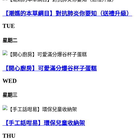
【潮媽的本草綱目】對抗肺炎你要知（送禮升級）
TUE
星期二
【開心廚房】可愛滿分爆谷杯子蛋糕
WED
星期三
【手工話咁易】環保兒童收納架
THU