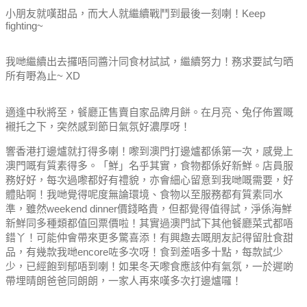
小朋友就嘆甜品，而大人就繼續戰鬥到最後一刻喇！Keep
fighting~
我哋繼續出去攞唔同醬汁同食材試試，繼續努力！務求要試勻晒
所有嘢為止~ XD
適逢中秋將至，餐廳正售賣自家品牌月餅。在月亮、兔仔佈置嘅
襯托之下，突然感到節日氣氛好濃厚呀！
響香港打邊爐就打得多喇！
嚟到澳門打邊爐都係第一次，感覺上
澳門嘅有質素得多。
「鮮」名乎其實，食物都係好新鮮。
店員服
務好好，每次過嚟都好有禮貌，亦會細心留意到我哋嘅需要，好
體貼啊！
我哋覺得呢度無論環境、食物以至服務都有質素同水
準，雖然weekend dinner價錢略貴，但都覺得值得試，淨係海鮮
新鮮同多種類都值回票價啦！
其實過澳門試下其他餐廳菜式都唔
錯丫！可能仲會帶來更多驚喜添！
有興趣去嘅朋友記得留肚食甜
品，有幾款我哋encore咗多次呀！
食到差唔多十點，每款試少
少，已經飽到郁唔到喇！
如果冬天嚟食應該仲有氣氛，一於遲啲
帶埋晴朗爸爸同朗朗，一家人再來嘆多次打邊爐囉！