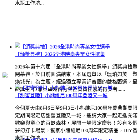
水瓶工作坊...
【頒獎典禮】2026全港時尚專業女性選舉
2026年第十六屆「全港時尚專業女性選舉」頒獎典禮暨
閉幕禮，於日前圓滿結束，本屆選舉以「琥珀如美．聚
煥城光」為主題，經過獨立專業評審團的嚴格甄選，最
終誕生7位兼具卓越實力與社會責任感的得獎者......
【甜蜜登陸】小熊維尼100周年登陸又一城
今個夏天由8月6日至9月3日小熊維尼100周年慶典期間限
定期間限定店甜蜜登陸又一城，邀請大家一起走進充滿
歡樂與童心的百畝森林，展開一場限定慶典！設有多個
夢幻打卡場景，獨家小熊維尼100周年限定精品，DIY香
水瓶工作坊...