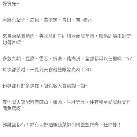
好食先~
海鮮有聖子、扇貝、翡翠螺、青口、蜆同蝦~
來自荷蘭嘅豬肉、美國嘅肥牛同紐西蘭嘅羊肉，都係即場由師傅
切簿片㗎！
多款丸類，豆腐、雲吞、蝦滑、豬肉滑，全部都可以任攞㗎！*o*
每次都係咁，一見到美食就雙眼發光喇！XD
粉麵都有好多選擇，包保客人食到飽一飽~
其他嘅火鍋配料有鯇魚、雞肉、牛肚等等。仲有我至愛嘅鮮支竹
同魚腐呀！
鮮雞蛋都有！亦有切好晒嘅蔬菜排列得整整齊齊，任你揀！