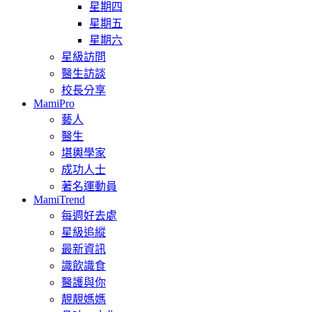
星期四
星期五
星期六
星級訪問
醫生訪談
校長分享
MamiPro
藝人
醫生
堪輿學家
成功人士
著名運動員
MamiTrend
每週好去處
星級追縱
最新資訊
識飲識食
醫護與你
靚靚媽媽