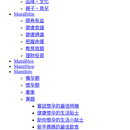
品味。文化
親子。育兒
MamiBible
開卷有益
健康食譜
健康通識
把握命運
教育放題
理財投資
MamiBlog
MamiShop
MamiInfo
備孕期
懷孕期
產後
專題
嘗試懷孕的最佳時機
健康懷孕的生活貼士
助你懷孕的生活小貼士
新手媽媽的最佳飲食