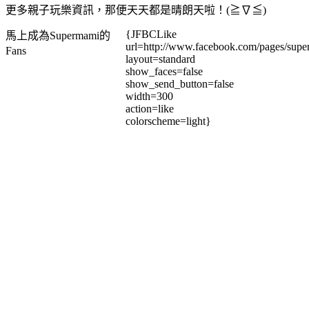
更多親子玩樂資訊，那便天天都是晴朗天啦！(≧∇≦)
{JFBCLike
馬上成為Supermami的
url=http://www.facebook.com/pages/su
Fans
layout=standard
show_faces=false
show_send_button=false
width=300
action=like
colorscheme=light}