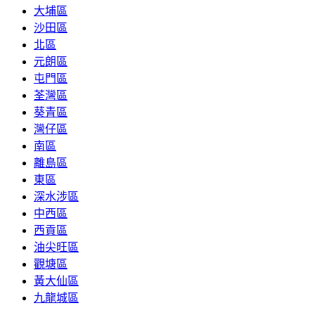
大埔區
沙田區
北區
元朗區
屯門區
荃灣區
葵青區
灣仔區
南區
離島區
東區
深水涉區
中西區
西貢區
油尖旺區
觀塘區
黃大仙區
九龍城區