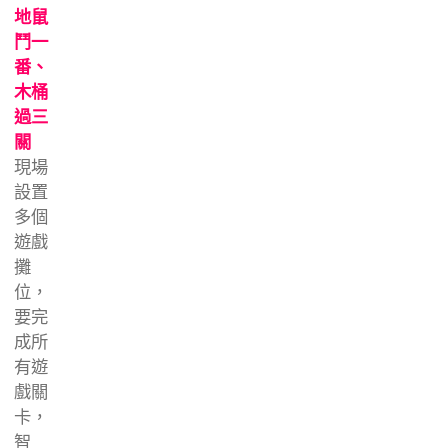
地鼠
鬥一
番、
木桶
過三
關
現場
設置
多個
遊戲
攤
位，
要完
成所
有遊
戲關
卡，
智