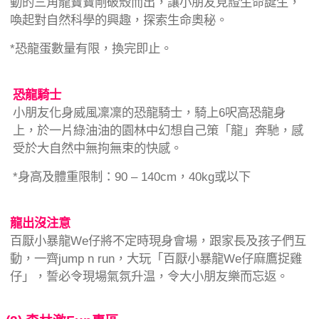
動的三角龍寶寶剛破殼而出，讓小朋友見證生命誕生，
喚起對自然科學的興趣，探索生命奧秘。
*恐龍蛋數量有限，換完即止。
恐龍騎士
小朋友化身威風凜凜的恐龍騎士，騎上6呎高恐龍身
上，於一片綠油油的園林中幻想自己策「龍」奔馳，感
受於大自然中無拘無束的快感。
*身高及體重限制：90 – 140cm，40kg或以下
龍出沒注意
百厭小暴龍We仔將不定時現身會場，跟家長及孩子們互
動，一齊jump n run，大玩「百厭小暴龍We仔麻鷹捉雞
仔」，誓必令現場氣氛升温，令大小朋友樂而忘返。