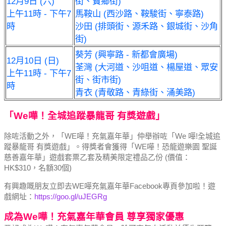
12月9日 (六)
街、寶鄉街)
上午11時 - 下午7
馬鞍山 (西沙路、鞍駿街、寧泰路)
時
沙田 (排頭街、源禾路、銀城街、沙角
街)
葵芳 (興寧路 - 新都會廣場)
12月10日 (日)
荃灣 (大河道、沙咀道、楊屋道、眾安
上午11時 - 下午7
街、街市街)
時
青衣 (青敬路、青綠街、涌美路)
「We嘩！全城追蹤暴龍哥 有獎遊戲」
除咗活動之外，「WE嘩！充氣嘉年華」仲舉辦咗「We 嘩!全城追
蹤暴龍哥 有獎遊戲」。得獎者會獲得「WE嘩！恐龍遊樂園 聖誕
慈善嘉年華」遊戲套票乙套及精美限定禮品乙份 (價值：
HK$310，名額30個)
有興趣嘅朋友立即去WE嘩充氣嘉年華Facebook專頁參加啦！遊
戲網址：
https://goo.gl/uJEGRg
成為We嘩！充氣嘉年華會員 尊享獨家優惠