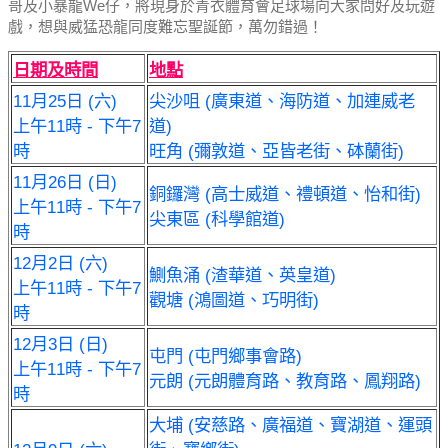
哥及小暴龍We仔，將現身於青衣體育會足球場向大家問好及玩遊
戲，想與威猛恐龍同度難忘聖誕節，萬勿錯過！
日期及時間
地點
11月25日 (六)
尖沙咀 (廣東道、海防道、加連威老
上午11時 - 下午7
道)
時
旺角 (彌敦道、亞皆老街、砵蘭街)
11月26日 (日)
銅鑼灣 (高士威道、禮頓道、怡和街)
上午11時 - 下午7
尖東區 (科學館道)
時
12月2日 (六)
鰂魚涌 (渣華道、英皇道)
上午11時 - 下午7
觀塘 (鴻圖道、巧明街)
時
12月3日 (日)
屯門 (屯門鄉事會路)
上午11時 - 下午7
元朗 (元朗體育路、教育路、鳳翔路)
時
大埔 (安慈路、廣福道、寶湖道、運頭