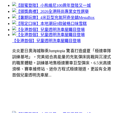
【全港首個】兒童透明洗車屋矚目登場
炎炎夏日奧海城聯乘Jumptopia 驚喜打造盛夏「極速車隊
訓練基地」，完美結合高能量的充氣彈床挑戰與沉浸式
的職業體驗。訓練基地集極速賽車巨型彈床、6.5米高速
滑梯、賽車維修站、迷你方程式極速隧道，更設有全港
首個兒童透明洗車屋...