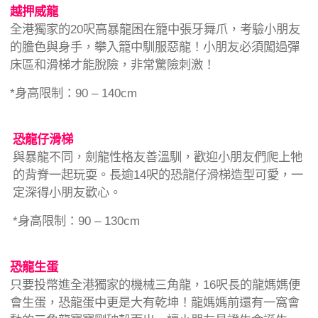
越押威龍
全港獨家的20呎高暴龍困在籠中張牙舞爪，考驗小朋友
的膽色與身手，攀入籠中馴服惡龍！小朋友必須闖過彈
床區和滑梯才能脫險，非常驚險刺激！
*身高限制：90 – 140cm
恐龍仔滑梯
與暴龍不同，劍龍性格友善溫馴，歡迎小朋友們爬上牠
的背脊一起玩耍。長逾14呎的恐龍仔滑梯造型可愛，一
定深得小朋友歡心。
*身高限制：90 – 130cm
恐龍生蛋
只要投幣進全港獨家的機械三角龍，16呎長的龍媽媽便
會生蛋，恐龍蛋中更是大有乾坤！龍媽媽前還有一窩會