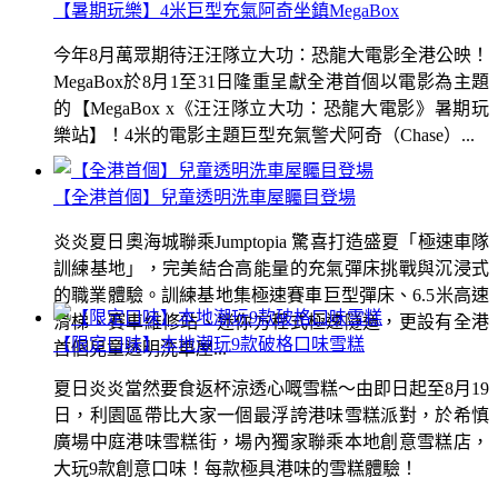
【暑期玩樂】4米巨型充氣阿奇坐鎮MegaBox
今年8月萬眾期待汪汪隊立大功：恐龍大電影全港公映！
MegaBox於8月1至31日隆重呈獻全港首個以電影為主題
的【MegaBox x《汪汪隊立大功：恐龍大電影》暑期玩
樂站】！4米的電影主題巨型充氣警犬阿奇（Chase）...
【全港首個】兒童透明洗車屋矚目登場
炎炎夏日奧海城聯乘Jumptopia 驚喜打造盛夏「極速車隊
訓練基地」，完美結合高能量的充氣彈床挑戰與沉浸式
的職業體驗。訓練基地集極速賽車巨型彈床、6.5米高速
滑梯、賽車維修站、迷你方程式極速隧道，更設有全港
【限定口味】本地潮玩9款破格口味雪糕
首個兒童透明洗車屋...
夏日炎炎當然要食返杯涼透心嘅雪糕～由即日起至8月19
日，利園區帶比大家一個最浮誇港味雪糕派對，於希慎
廣場中庭港味雪糕街，場內獨家聯乘本地創意雪糕店，
大玩9款創意口味！每款極具港味的雪糕體驗！