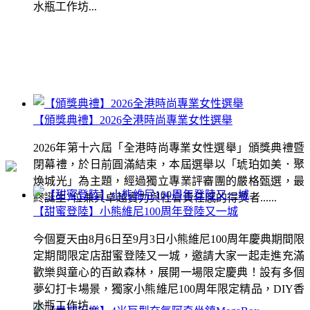
水瓶工作坊...
【頒獎典禮】2026全港時尚專業女性選舉
2026年第十六屆「全港時尚專業女性選舉」頒獎典禮暨
閉幕禮，於日前圓滿結束，本屆選舉以「琥珀如美．聚
煥城光」為主題，經過獨立專業評審團的嚴格甄選，最
終誕生7位兼具卓越實力與社會責任感的得獎者......
【甜蜜登陸】小熊維尼100周年登陸又一城
今個夏天由8月6日至9月3日小熊維尼100周年慶典期間限
定期間限定店甜蜜登陸又一城，邀請大家一起走進充滿
歡樂與童心的百畝森林，展開一場限定慶典！設有多個
夢幻打卡場景，獨家小熊維尼100周年限定精品，DIY香
水瓶工作坊...