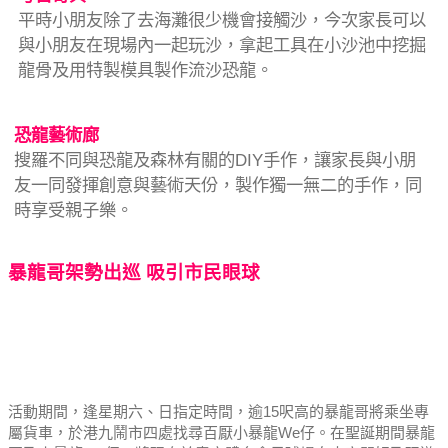
平時小朋友除了去海灘很少機會接觸沙，今次家長可以
與小朋友在現場內一起玩沙，拿起工具在小沙池中挖掘
龍骨及用特製模具製作流沙恐龍。
恐龍藝術廊
搜羅不同與恐龍及森林有關的DIY手作，讓家長與小朋
友一同發揮創意與藝術天份，製作獨一無二的手作，同
時享受親子樂。
暴龍哥架勢出巡 吸引市民眼球
活動期間，逢星期六、日指定時間，逾15呎高的暴龍哥將乘坐專
屬貨車，於港九鬧市四處找尋百厭小暴龍We仔。在聖誕期間暴龍