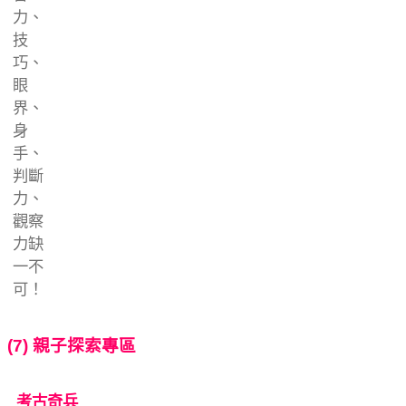
力、
技
巧、
眼
界、
身
手、
判斷
力、
觀察
力缺
一不
可！
(7) 親子探索專區
考古奇兵