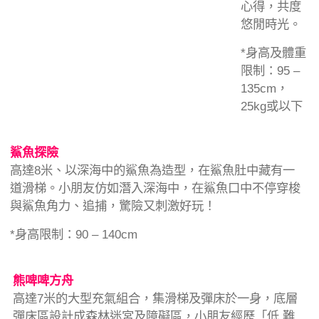
心得，共度
悠閒時光。
*身高及體重
限制：95 –
135cm，
25kg或以下
鯊魚探險
高達8米、以深海中的鯊魚為造型，在鯊魚肚中藏有一
道滑梯。小朋友仿如潛入深海中，在鯊魚口中不停穿梭
與鯊魚角力、追捕，驚險又刺激好玩！
*身高限制：90 – 140cm
熊啤啤方舟
高達7米的大型充氣組合，集滑梯及彈床於一身，底層
彈床區設計成森林迷宮及障礙區，小朋友經歷「低 難