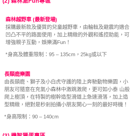
(2) 森林激Fun專區
森林越野車 (最新登場)
採購最新款及優質的兒童越野車，由輪軚及避震均適合
凹凸不平的路面使用，加上精緻的外觀和遙控助能，可
增強親子互動，娛樂滿Fun！
*身高及體重限制：95 – 135cm，25kg或以下
長頸鹿樂園
由長頸鹿、獅子及小白虎守護的陸上奔馳動物樂園，小
朋友可隨意在充氣小森林中激跳激爬，更可如小泰 山般
爬上樹頂，在特製的樹幹造型滑道上急速滑落，加上造
型精緻，絕對是秒剎拍攝小朋友開心一刻的最好時機！
*身高限制：90 – 140cm
(3) 機智獵蛋專區