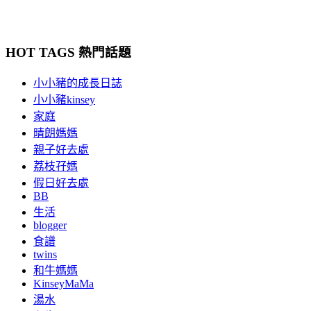
HOT TAGS 熱門話題
小小豬的成長日誌
小小豬kinsey
家庭
晴朗媽媽
親子好去處
荔枝孖媽
假日好去處
BB
生活
blogger
食譜
twins
和牛媽媽
KinseyMaMa
湯水