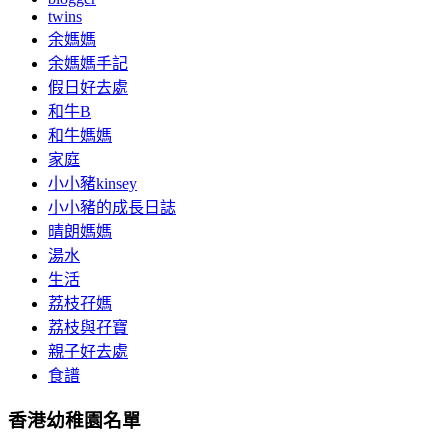
twins
余媽媽
余媽媽手記
假日好去處
和牛B
和牛媽媽
家庭
小小豬kinsey
小小豬的成長日誌
晴朗媽媽
湯水
生活
荔枝孖媽
荔枝與孖寶
親子好去處
食譜
香港幼稚園名單