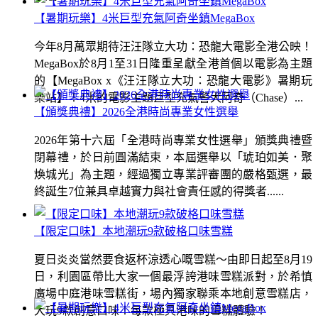
【暑期玩樂】4米巨型充氣阿奇坐鎮MegaBox
今年8月萬眾期待汪汪隊立大功：恐龍大電影全港公映！
MegaBox於8月1至31日隆重呈獻全港首個以電影為主題
的【MegaBox x《汪汪隊立大功：恐龍大電影》暑期玩
樂站】！4米的電影主題巨型充氣警犬阿奇（Chase）...
【頒獎典禮】2026全港時尚專業女性選舉
2026年第十六屆「全港時尚專業女性選舉」頒獎典禮暨
閉幕禮，於日前圓滿結束，本屆選舉以「琥珀如美．聚
煥城光」為主題，經過獨立專業評審團的嚴格甄選，最
終誕生7位兼具卓越實力與社會責任感的得獎者......
【限定口味】本地潮玩9款破格口味雪糕
夏日炎炎當然要食返杯涼透心嘅雪糕～由即日起至8月19
日，利園區帶比大家一個最浮誇港味雪糕派對，於希慎
廣場中庭港味雪糕街，場內獨家聯乘本地創意雪糕店，
大玩9款創意口味！每款極具港味的雪糕體驗！