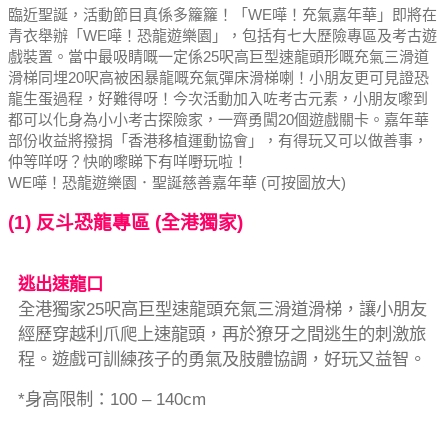
臨近聖誕，活動節目真係多籮籮！
「WE嘩！充氣嘉年華」即將在
青衣舉辦「WE嘩！恐龍遊樂園」，包括有七大歷險專區及考古遊
戲裝置。
當中最吸睛嘅一定係25呎高巨型速龍頭形嘅充氣三滑道
滑梯同埋20呎高被困暴龍嘅充氣彈床滑梯喇！
小朋友更可見證恐
龍生蛋過程，好難得呀！
今次活動加入咗考古元素，小朋友嚟到
都可以化身為小小考古探險家，一齊勇闖20個遊戲關卡。
嘉年華
部份收益將撥捐「香港移植運動協會」，有得玩又可以做善事，
仲等咩呀？快啲嚟睇下有咩嘢玩啦！
WE嘩！恐龍遊樂園．聖誕慈善嘉年華 (可按圖放大)
(1) 反斗恐龍專區 (全港獨家)
逃出速龍口
全港獨家25呎高巨型速龍頭充氣三滑道滑梯，讓小朋友
經歷穿越利爪爬上速龍頭，再於獠牙之間逃生的刺激旅
程。遊戲可訓練孩子的勇氣及肢體協調，好玩又益智。
*身高限制：100 – 140cm