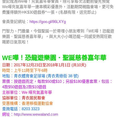
登記成為We嘩！充氣嘉年華會員，除可享每次活動前優先預覽
We嘩充氣嘉年華一連串精彩優惠外，活動期間親臨會場，更可免
費獲得額外HK$30遊戲券*一張。(名額有限，送完即止)
會員登記網址：
https://goo.gl/86LXYg
鬥智力、鬥膽量，今個聖誕一於帶埋小朋友嚟到「WE嘩！恐龍遊
樂園．聖誕慈善嘉年華」，與大大小小嘅恐龍一同感受熱鬧狂歡
嘅節日氣氛啦！
WE嘩！恐龍遊樂園．聖誕慈善嘉年華
日期：2017年12月23日至2018年1月1日 (共10天)
時間：上午11時至下午6時
地點：青衣體育會足球場 (青衣青綠街 38 號)
票價：按遊戲而定，每款$50或$10；另設$180優惠套票，包括：
4款$50遊戲及2款$10遊戲
主辦單位：We 嘩充氣嘉年華
協辦單位：青衣居民聯會
受惠機構：香港移植運動協會
查詢電話：8203 3323
網址：
http://www.wewaland.com