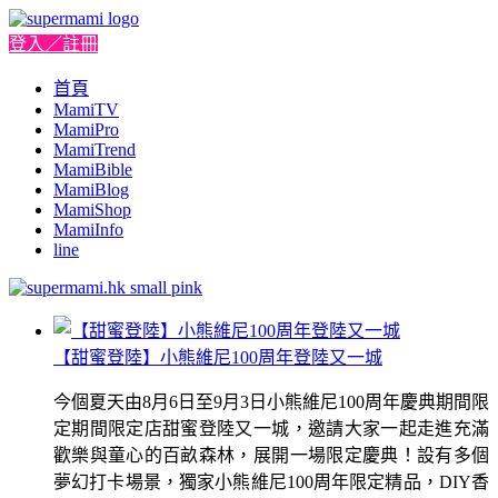
登入／註冊
首頁
MamiTV
MamiPro
MamiTrend
MamiBible
MamiBlog
MamiShop
MamiInfo
line
【甜蜜登陸】小熊維尼100周年登陸又一城
今個夏天由8月6日至9月3日小熊維尼100周年慶典期間限
定期間限定店甜蜜登陸又一城，邀請大家一起走進充滿
歡樂與童心的百畝森林，展開一場限定慶典！設有多個
夢幻打卡場景，獨家小熊維尼100周年限定精品，DIY香