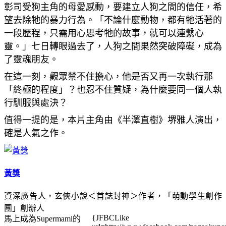
彰司受狗主角的母愛感動，要建立人狗之間的信任，希
望去除牠的暴力行為。「不論什麼動物，都有牠活著的
一段歷程，只需用心思考牠的故事，就可以連繫心
靈。」七日轉眼過去了，人狗之間果然突破障礙，成為
了靈魂朋友。
在這一刻，觀眾禁不住擔心，他是否又再一次執行那
「終極的程度」？也忍不住質疑，為什麼要同一個人執
行馴服與處決？
值得一提的是，本片主角由《半澤直樹》堺雅人演出，
確是人氣之作。
黃獎
資深廣告人，玄俠小說＜首誌封神＞作者，「萌動學生創作
團」創辦人
{JFBCLike
馬上成為Supermami的