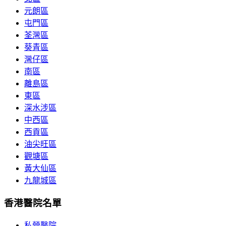
元朗區
屯門區
荃灣區
葵青區
灣仔區
南區
離島區
東區
深水涉區
中西區
西貢區
油尖旺區
觀塘區
黃大仙區
九龍城區
香港醫院名單
私營醫院