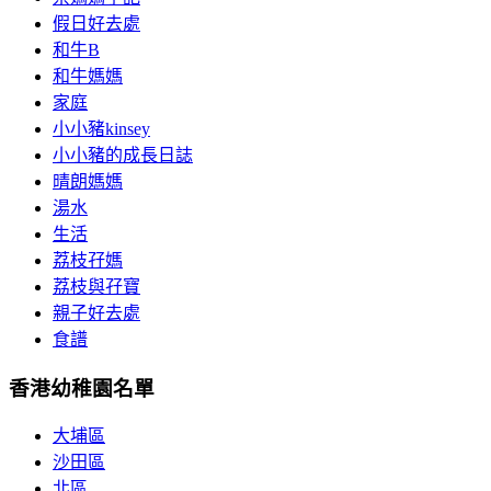
假日好去處
和牛B
和牛媽媽
家庭
小小豬kinsey
小小豬的成長日誌
晴朗媽媽
湯水
生活
荔枝孖媽
荔枝與孖寶
親子好去處
食譜
香港幼稚園名單
大埔區
沙田區
北區