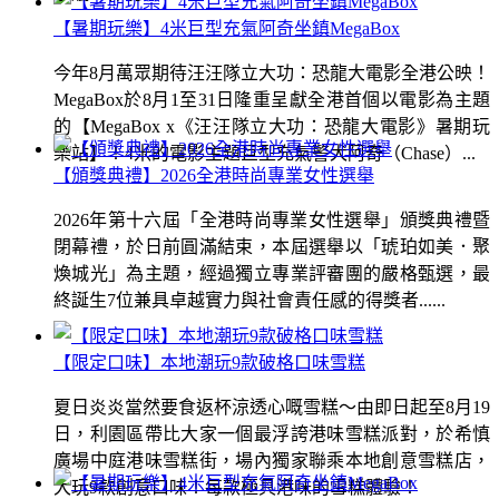
【暑期玩樂】4米巨型充氣阿奇坐鎮MegaBox
今年8月萬眾期待汪汪隊立大功：恐龍大電影全港公映！
MegaBox於8月1至31日隆重呈獻全港首個以電影為主題
的【MegaBox x《汪汪隊立大功：恐龍大電影》暑期玩
樂站】！4米的電影主題巨型充氣警犬阿奇（Chase）...
【頒獎典禮】2026全港時尚專業女性選舉
2026年第十六屆「全港時尚專業女性選舉」頒獎典禮暨
閉幕禮，於日前圓滿結束，本屆選舉以「琥珀如美．聚
煥城光」為主題，經過獨立專業評審團的嚴格甄選，最
終誕生7位兼具卓越實力與社會責任感的得獎者......
【限定口味】本地潮玩9款破格口味雪糕
夏日炎炎當然要食返杯涼透心嘅雪糕～由即日起至8月19
日，利園區帶比大家一個最浮誇港味雪糕派對，於希慎
廣場中庭港味雪糕街，場內獨家聯乘本地創意雪糕店，
大玩9款創意口味！每款極具港味的雪糕體驗！