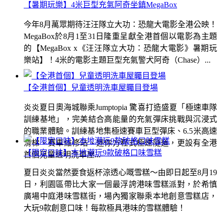
【暑期玩樂】4米巨型充氣阿奇坐鎮MegaBox
今年8月萬眾期待汪汪隊立大功：恐龍大電影全港公映！
MegaBox於8月1至31日隆重呈獻全港首個以電影為主題
的【MegaBox x《汪汪隊立大功：恐龍大電影》暑期玩
樂站】！4米的電影主題巨型充氣警犬阿奇（Chase）...
【全港首個】兒童透明洗車屋矚目登場
炎炎夏日奧海城聯乘Jumptopia 驚喜打造盛夏「極速車隊
訓練基地」，完美結合高能量的充氣彈床挑戰與沉浸式
的職業體驗。訓練基地集極速賽車巨型彈床、6.5米高速
滑梯、賽車維修站、迷你方程式極速隧道，更設有全港
【限定口味】本地潮玩9款破格口味雪糕
首個兒童透明洗車屋...
夏日炎炎當然要食返杯涼透心嘅雪糕～由即日起至8月19
日，利園區帶比大家一個最浮誇港味雪糕派對，於希慎
廣場中庭港味雪糕街，場內獨家聯乘本地創意雪糕店，
大玩9款創意口味！每款極具港味的雪糕體驗！