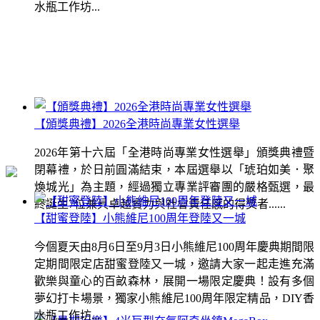
水瓶工作坊...
【頒獎典禮】2026全港時尚專業女性選舉
2026年第十六屆「全港時尚專業女性選舉」頒獎典禮暨
閉幕禮，於日前圓滿結束，本屆選舉以「琥珀如美．聚
煥城光」為主題，經過獨立專業評審團的嚴格甄選，最
終誕生7位兼具卓越實力與社會責任感的得獎者......
【甜蜜登陸】小熊維尼100周年登陸又一城
今個夏天由8月6日至9月3日小熊維尼100周年慶典期間限
定期間限定店甜蜜登陸又一城，邀請大家一起走進充滿
歡樂與童心的百畝森林，展開一場限定慶典！設有多個
夢幻打卡場景，獨家小熊維尼100周年限定精品，DIY香
水瓶工作坊...