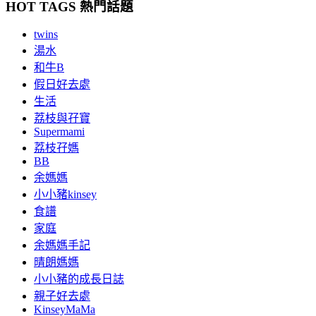
HOT TAGS 熱門話題
twins
湯水
和牛B
假日好去處
生活
荔枝與孖寶
Supermami
荔枝孖媽
BB
余媽媽
小小豬kinsey
食譜
家庭
余媽媽手記
晴朗媽媽
小小豬的成長日誌
親子好去處
KinseyMaMa