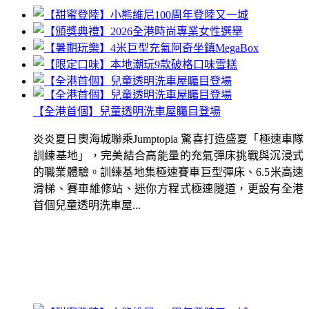
【全港首個】兒童透明洗車屋矚目登場
炎炎夏日奧海城聯乘Jumptopia 驚喜打造盛夏「極速車隊
訓練基地」，完美結合高能量的充氣彈床挑戰與沉浸式
的職業體驗。訓練基地集極速賽車巨型彈床、6.5米高速
滑梯、賽車維修站、迷你方程式極速隧道，更設有全港
首個兒童透明洗車屋...