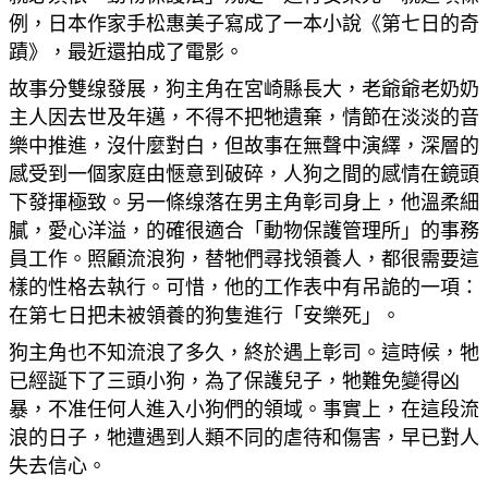
例，日本作家手松惠美子寫成了一本小說《第七日的奇
蹟》，最近還拍成了電影。
故事分雙缐發展，狗主角在宮崎縣長大，老爺爺老奶奶
主人因去世及年邁，不得不把牠遺棄，情節在淡淡的音
樂中推進，沒什麼對白，但故事在無聲中演繹，深層的
感受到一個家庭由愜意到破碎，人狗之間的感情在鏡頭
下發揮極致。另一條缐落在男主角彰司身上，他溫柔細
膩，愛心洋溢，的確很適合「動物保護管理所」的事務
員工作。照顧流浪狗，替牠們尋找領養人，都很需要這
樣的性格去執行。可惜，他的工作表中有吊詭的一項：
在第七日把未被領養的狗隻進行「安樂死」。
狗主角也不知流浪了多久，終於遇上彰司。這時候，牠
已經誕下了三頭小狗，為了保護兒子，牠難免變得凶
暴，不准任何人進入小狗們的領域。事實上，在這段流
浪的日子，牠遭遇到人類不同的虐待和傷害，早已對人
失去信心。