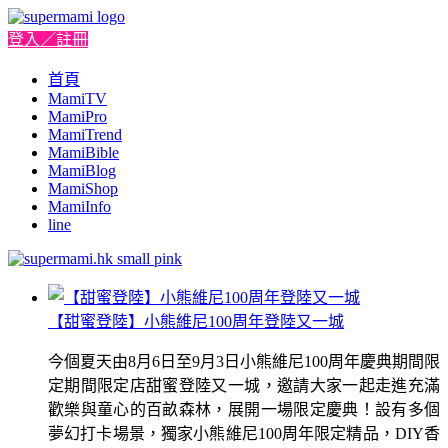
登入／註冊
首頁
MamiTV
MamiPro
MamiTrend
MamiBible
MamiBlog
MamiShop
MamiInfo
line
【甜蜜登陸】小熊維尼100周年登陸又一城
今個夏天由8月6日至9月3日小熊維尼100周年慶典期間限
定期間限定店甜蜜登陸又一城，邀請大家一起走進充滿
歡樂與童心的百畝森林，展開一場限定慶典！設有多個
夢幻打卡場景，獨家小熊維尼100周年限定精品，DIY香