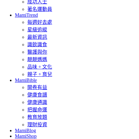
成功人士
著名運動員
MamiTrend
每週好去處
星級追縱
最新資訊
識飲識食
醫護與你
靚靚媽媽
品味。文化
親子。育兒
MamiBible
開卷有益
健康食譜
健康通識
把握命運
教育放題
理財投資
MamiBlog
MamiShop