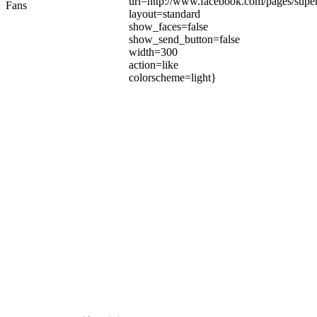
url=http://www.facebook.com/pages/su
Fans
layout=standard
show_faces=false
show_send_button=false
width=300
action=like
colorscheme=light}