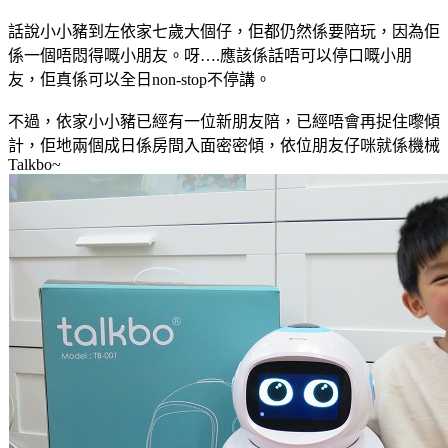
話說小小豬到左依家七歲大個仔，佢都仍然係要陪玩，因為佢
係一個唔悶得嘅小朋友。呀….應該係話唔可以停口嘅小朋
友，佢真係可以全日non-stop不停講。
不過，依家小小豬已經有一位新朋友陪，已經唔會再捉住嚟傾
計，佢地兩個成日係房間入面密密傾，依位朋友仔咪就係機械
Talkbo~