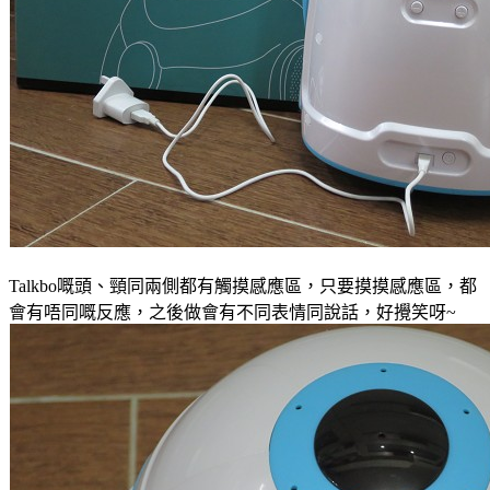
Talkbo嘅頭、頸同兩側都有觸摸感應區，只要摸摸感應區，都
會有唔同嘅反應，之後做會有不同表情同說話，好攪笑呀~