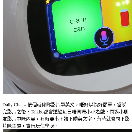
Daily Chat – 依個就係睇影片學英文，唔好以為好簡單，當睇
完影片之後，Talkbo都會透過每日唔同嘅小小遊戲，問返小朋
友影片中嘅內容，有時要串下讀下啲英文字，有時就會問下影
片嘅主題，實行玩住學呀~