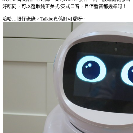
好唔同，可以選取純正美式/英式口音，且佢發音都幾準呀！
哈哈…眼仔碌碌，Talkbo真係好可愛呀~