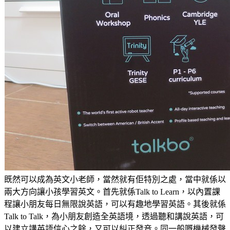
既然可以成為英文小老師，當然就有佢特別之處，當中就係以
兩大方向讓小孩學習英文。首先就係Talk to Learn，以內置課
程讓小朋友每日無限說英語，可以有趣地學習英語。其後就係
Talk to Talk，為小朋友創造全英語境，透過聽和講說英語，可
以建立講英語信心之餘，又可以糾正發音。同一般嘅機械發聲