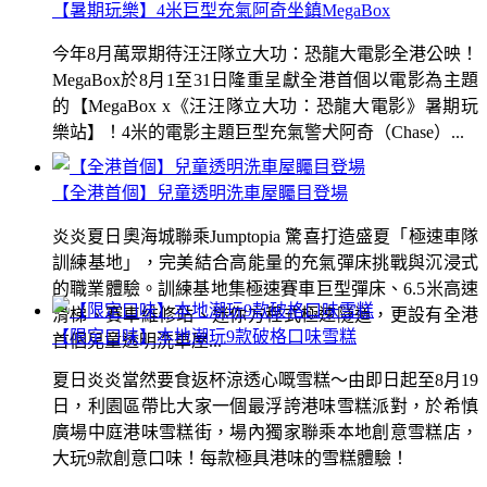
【暑期玩樂】4米巨型充氣阿奇坐鎮MegaBox
今年8月萬眾期待汪汪隊立大功：恐龍大電影全港公映！
MegaBox於8月1至31日隆重呈獻全港首個以電影為主題
的【MegaBox x《汪汪隊立大功：恐龍大電影》暑期玩
樂站】！4米的電影主題巨型充氣警犬阿奇（Chase）...
【全港首個】兒童透明洗車屋矚目登場
炎炎夏日奧海城聯乘Jumptopia 驚喜打造盛夏「極速車隊
訓練基地」，完美結合高能量的充氣彈床挑戰與沉浸式
的職業體驗。訓練基地集極速賽車巨型彈床、6.5米高速
滑梯、賽車維修站、迷你方程式極速隧道，更設有全港
【限定口味】本地潮玩9款破格口味雪糕
首個兒童透明洗車屋...
夏日炎炎當然要食返杯涼透心嘅雪糕～由即日起至8月19
日，利園區帶比大家一個最浮誇港味雪糕派對，於希慎
廣場中庭港味雪糕街，場內獨家聯乘本地創意雪糕店，
大玩9款創意口味！每款極具港味的雪糕體驗！