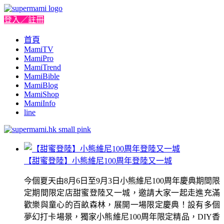
登入／註冊
首頁
MamiTV
MamiPro
MamiTrend
MamiBible
MamiBlog
MamiShop
MamiInfo
line
【甜蜜登陸】小熊維尼100周年登陸又一城
今個夏天由8月6日至9月3日小熊維尼100周年慶典期間限
定期間限定店甜蜜登陸又一城，邀請大家一起走進充滿
歡樂與童心的百畝森林，展開一場限定慶典！設有多個
夢幻打卡場景，獨家小熊維尼100周年限定精品，DIY香