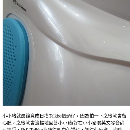
小小豬就最鐘意成日摸Talkbo個頭仔，因為拍一下之後就會留
心聽，之後就會流暢地回答小小豬(好在小小豬啲英文發音尚
可接受，所以Talkbo都聽得明白佢講乜，識得俾反應…哈哈