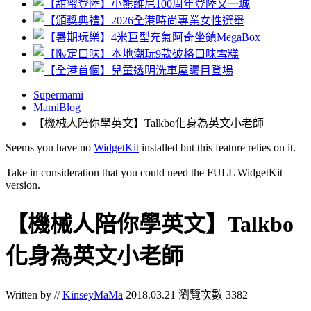
Supermami
MamiBlog
【機械人陪你學英文】Talkbo化身為英文小老師
Seems you have no
WidgetKit
installed but this feature relies on it.
Take in consideration that you could need the FULL WidgetKit
version.
【機械人陪你學英文】Talkbo
化身為英文小老師
Written by //
KinseyMaMa
2018.03.21
瀏覽次數 3382