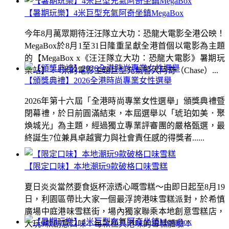
【暑期玩樂】4米巨型充氣阿奇坐鎮MegaBox
今年8月萬眾期待汪汪隊立大功：恐龍大電影全港公映！
MegaBox於8月1至31日隆重呈獻全港首個以電影為主題
的【MegaBox x《汪汪隊立大功：恐龍大電影》暑期玩
樂站】！4米的電影主題巨型充氣警犬阿奇（Chase）...
【頒獎典禮】2026全港時尚專業女性選舉
2026年第十六屆「全港時尚專業女性選舉」頒獎典禮暨
閉幕禮，於日前圓滿結束，本屆選舉以「琥珀如美．聚
煥城光」為主題，經過獨立專業評審團的嚴格甄選，最
終誕生7位兼具卓越實力與社會責任感的得獎者......
【限定口味】本地潮玩9款破格口味雪糕
夏日炎炎當然要食返杯涼透心嘅雪糕～由即日起至8月19
日，利園區帶比大家一個最浮誇港味雪糕派對，於希慎
廣場中庭港味雪糕街，場內獨家聯乘本地創意雪糕店，
大玩9款創意口味！每款極具港味的雪糕體驗！