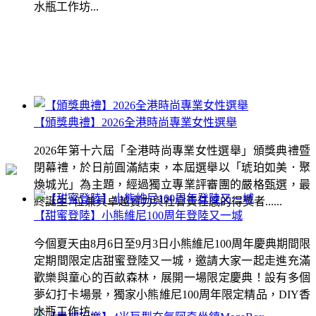
水瓶工作坊...
【頒獎典禮】2026全港時尚專業女性選舉
2026年第十六屆「全港時尚專業女性選舉」頒獎典禮暨
閉幕禮，於日前圓滿結束，本屆選舉以「琥珀如美．聚
煥城光」為主題，經過獨立專業評審團的嚴格甄選，最
終誕生7位兼具卓越實力與社會責任感的得獎者......
【甜蜜登陸】小熊維尼100周年登陸又一城
今個夏天由8月6日至9月3日小熊維尼100周年慶典期間限
定期間限定店甜蜜登陸又一城，邀請大家一起走進充滿
歡樂與童心的百畝森林，展開一場限定慶典！設有多個
夢幻打卡場景，獨家小熊維尼100周年限定精品，DIY香
水瓶工作坊...