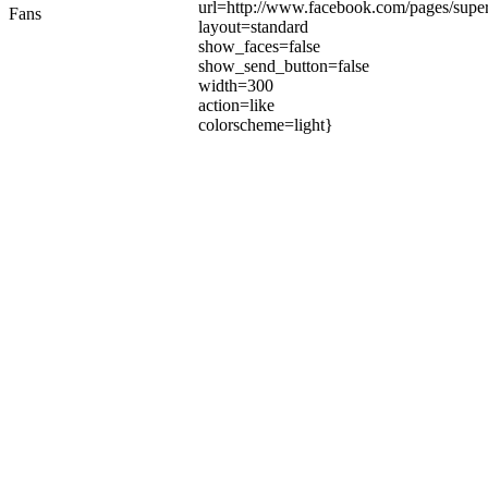
url=http://www.facebook.com/pages/su
Fans
layout=standard
show_faces=false
show_send_button=false
width=300
action=like
colorscheme=light}