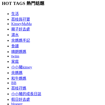
HOT TAGS 熱門話題
生活
荔枝與孖寶
KinseyMaMa
親子好去處
湯水
余媽媽手記
食譜
晴朗媽媽
twins
家庭
小小豬kinsey
余媽媽
和牛媽媽
BB
荔枝孖媽
小小豬的成長日誌
假日好去處
blogger