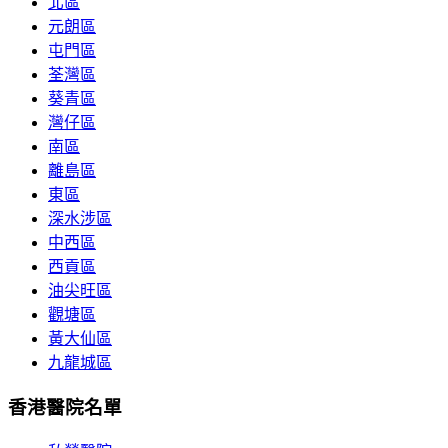
北區
元朗區
屯門區
荃灣區
葵青區
灣仔區
南區
離島區
東區
深水涉區
中西區
西貢區
油尖旺區
觀塘區
黃大仙區
九龍城區
香港醫院名單