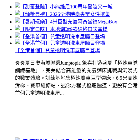
【全港首個】兒童透明洗車屋矚目登場
炎炎夏日奧海城聯乘Jumptopia 驚喜打造盛夏「極速車隊
訓練基地」，完美結合高能量的充氣彈床挑戰與沉浸式
的職業體驗。訓練基地集極速賽車巨型彈床、6.5米高速
滑梯、賽車維修站、迷你方程式極速隧道，更設有全港
首個兒童透明洗車屋...