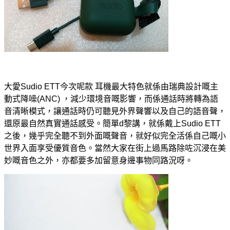
大愛Sudio ETT今次呢款 耳機最大特色就係由瑞典設計嘅主
動式降噪(ANC) ，減少環境音嘅影響，而係通話時將轉為語
音清晰模式，讓通話時仍可聽見外界聲響以及自己的語音聲，
還原最自然真實通話感受。簡單d黎講，就係戴上Sudio ETT
之後，幾乎完全聽不到外面嘅聲音，就好似完全活係自己嘅小
世界入面享受優質音色。當然大家在街上過馬路除咗沉浸在美
妙嘅音色之外，亦都要多加留意身邊事物同路況呀。