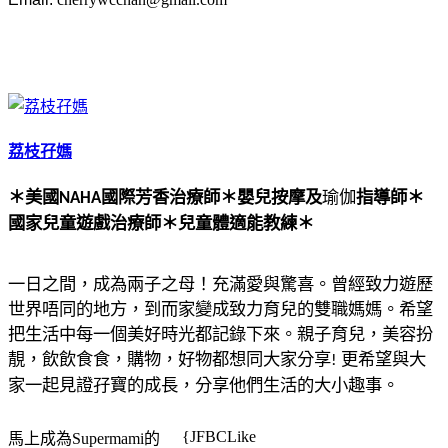
荔枝孖媽
＊美國
國際芳香治療師
＊
嬰兒按摩及
瑜伽
指導師
＊
NAHA
國家兒童遊戲治療師
＊
兒童體適能教練
＊
一日之間，成為兩子之母！充滿愛與驚喜。曾經致力遊歷
世界唔同的地方，到而家變成致力育兒的雙職媽媽。希望
把生活中每一個美好時光都記錄下來。親子育兒，美容扮
靚，飲飲食食，購物，好物都想同大家分享
更希望與大
!
家一起見證孖寶的成長，分享他們生活的大小趣事。
{JFBCLike
馬上成為Supermami的