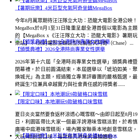
【暑期玩樂】4米巨型充氣阿奇坐鎮MegaBox
今年8月萬眾期待汪汪隊立大功：恐龍大電影全港公映！
MegaBox於8月1至31日隆重呈獻全港首個以電影為主題
的【MegaBox x《汪汪隊立大功：恐龍大電影》暑期玩
樂站】！4米的電影主題巨型充氣警犬阿奇（Chase）...
【頒獎典禮】2026全港時尚專業女性選舉
2026年第十六屆「全港時尚專業女性選舉」頒獎典禮暨
閉幕禮，於日前圓滿結束，本屆選舉以「琥珀如美．聚
煥城光」為主題，經過獨立專業評審團的嚴格甄選，最
終誕生7位兼具卓越實力與社會責任感的得獎者......
【限定口味】本地潮玩9款破格口味雪糕
夏日炎炎當然要食返杯涼透心嘅雪糕～由即日起至8月19
日，利園區帶比大家一個最浮誇港味雪糕派對，於希慎
廣場中庭港味雪糕街，場內獨家聯乘本地創意雪糕店，
大玩9款創意口味！每款極具港味的雪糕體驗！