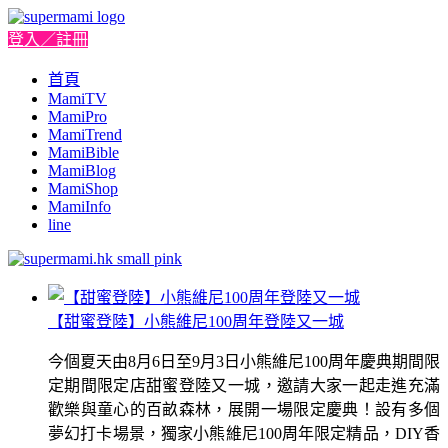
登入／註冊
首頁
MamiTV
MamiPro
MamiTrend
MamiBible
MamiBlog
MamiShop
MamiInfo
line
【甜蜜登陸】小熊維尼100周年登陸又一城
今個夏天由8月6日至9月3日小熊維尼100周年慶典期間限
定期間限定店甜蜜登陸又一城，邀請大家一起走進充滿
歡樂與童心的百畝森林，展開一場限定慶典！設有多個
夢幻打卡場景，獨家小熊維尼100周年限定精品，DIY香