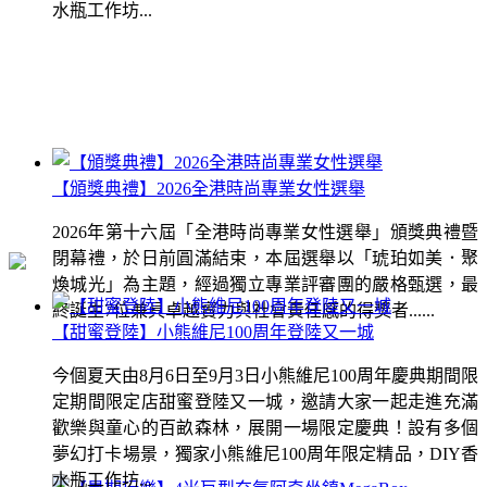
水瓶工作坊...
【頒獎典禮】2026全港時尚專業女性選舉
2026年第十六屆「全港時尚專業女性選舉」頒獎典禮暨
閉幕禮，於日前圓滿結束，本屆選舉以「琥珀如美．聚
煥城光」為主題，經過獨立專業評審團的嚴格甄選，最
終誕生7位兼具卓越實力與社會責任感的得獎者......
【甜蜜登陸】小熊維尼100周年登陸又一城
今個夏天由8月6日至9月3日小熊維尼100周年慶典期間限
定期間限定店甜蜜登陸又一城，邀請大家一起走進充滿
歡樂與童心的百畝森林，展開一場限定慶典！設有多個
夢幻打卡場景，獨家小熊維尼100周年限定精品，DIY香
水瓶工作坊...