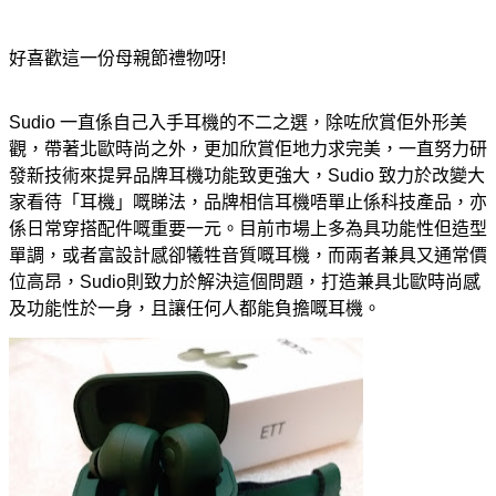
好喜歡這一份母親節禮物呀!
Sudio 一直係自己入手耳機的不二之選，除咗欣賞佢外形美
觀，帶著北歐時尚之外，更加欣賞佢地力求完美，一直努力研
發新技術來提昇品牌耳機功能致更強大，Sudio 致力於改變大
家看待「耳機」嘅睇法，品牌相信耳機唔單止係科技產品，亦
係日常穿搭配件嘅重要一元。目前市場上多為具功能性但造型
單調，或者富設計感卻犧牲音質嘅耳機，而兩者兼具又通常價
位高昂，Sudio則致力於解決這個問題，打造兼具北歐時尚感
及功能性於一身，且讓任何人都能負擔嘅耳機。