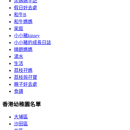
余媽媽手記
假日好去處
和牛B
和牛媽媽
家庭
小小豬kinsey
小小豬的成長日誌
晴朗媽媽
湯水
生活
荔枝孖媽
荔枝與孖寶
親子好去處
食譜
香港幼稚園名單
大埔區
沙田區