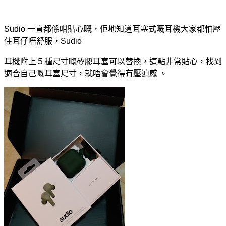
Sudio 一直都係咁貼心嘅，佢地知道耳塞式嘅耳機大家都怕壓
住耳仔唔舒服，Sudio
耳機附上５種尺寸
嘅
矽膠耳塞可以替換，這點非常貼心，
找到
適合自己
嘅
耳塞尺寸，就唔會覺得有壓迫感 。