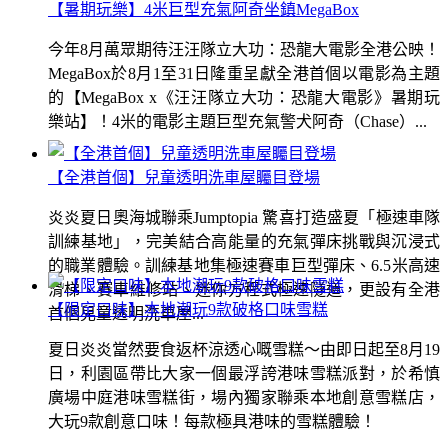
【暑期玩樂】4米巨型充氣阿奇坐鎮MegaBox
今年8月萬眾期待汪汪隊立大功：恐龍大電影全港公映！
MegaBox於8月1至31日隆重呈獻全港首個以電影為主題
的【MegaBox x《汪汪隊立大功：恐龍大電影》暑期玩
樂站】！4米的電影主題巨型充氣警犬阿奇（Chase）...
【全港首個】兒童透明洗車屋矚目登場
炎炎夏日奧海城聯乘Jumptopia 驚喜打造盛夏「極速車隊
訓練基地」，完美結合高能量的充氣彈床挑戰與沉浸式
的職業體驗。訓練基地集極速賽車巨型彈床、6.5米高速
滑梯、賽車維修站、迷你方程式極速隧道，更設有全港
【限定口味】本地潮玩9款破格口味雪糕
首個兒童透明洗車屋...
夏日炎炎當然要食返杯涼透心嘅雪糕～由即日起至8月19
日，利園區帶比大家一個最浮誇港味雪糕派對，於希慎
廣場中庭港味雪糕街，場內獨家聯乘本地創意雪糕店，
大玩9款創意口味！每款極具港味的雪糕體驗！