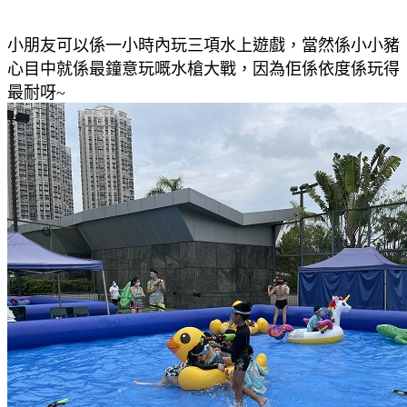
小朋友可以係一小時內玩三項
水上遊戲，當然係小小豬
心目中就係最鐘意玩嘅
水槍大戰，因為佢係依度係玩得
最耐呀~