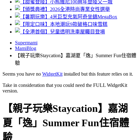
Supermami
MamiBlog
【親子玩樂Staycation】嘉湖夏「逸」Summer Fun住宿體
驗
Seems you have no
WidgetKit
installed but this feature relies on it.
Take in consideration that you could need the FULL WidgetKit
version.
【親子玩樂Staycation】嘉湖
夏「逸」Summer Fun住宿體
驗