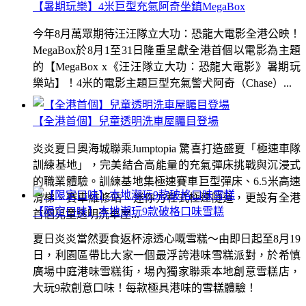
【暑期玩樂】4米巨型充氣阿奇坐鎮MegaBox
今年8月萬眾期待汪汪隊立大功：恐龍大電影全港公映！
MegaBox於8月1至31日隆重呈獻全港首個以電影為主題
的【MegaBox x《汪汪隊立大功：恐龍大電影》暑期玩
樂站】！4米的電影主題巨型充氣警犬阿奇（Chase）...
【全港首個】兒童透明洗車屋矚目登場
炎炎夏日奧海城聯乘Jumptopia 驚喜打造盛夏「極速車隊
訓練基地」，完美結合高能量的充氣彈床挑戰與沉浸式
的職業體驗。訓練基地集極速賽車巨型彈床、6.5米高速
滑梯、賽車維修站、迷你方程式極速隧道，更設有全港
【限定口味】本地潮玩9款破格口味雪糕
首個兒童透明洗車屋...
夏日炎炎當然要食返杯涼透心嘅雪糕～由即日起至8月19
日，利園區帶比大家一個最浮誇港味雪糕派對，於希慎
廣場中庭港味雪糕街，場內獨家聯乘本地創意雪糕店，
大玩9款創意口味！每款極具港味的雪糕體驗！