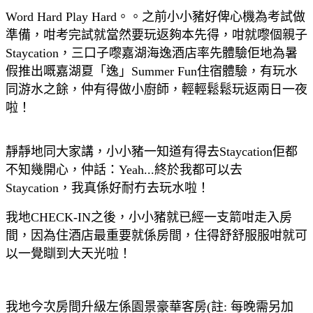
Word Hard Play Hard。。之前小小豬好俾心機為考試做
準備，咁考完試就當然要玩返夠本先得，咁就嚟個親子
Staycation，三口子嚟嘉湖海逸酒店率先體驗佢地為暑
假推出嘅嘉湖夏「逸」Summer Fun住宿體驗，有玩水
同游水之餘，仲有得做小廚師，輕輕鬆鬆玩返兩日一夜
啦！
靜靜地同大家講，小小豬一知道有得去Staycation佢都
不知幾開心，仲話：Yeah...終於我都可以去
Staycation，我真係好耐冇去玩水啦！
我地CHECK-IN之後，小小豬就已經一支箭咁走入房
間，因為住酒店最重要就係房間，
住得舒舒服服咁就可
以一覺瞓到大天光啦！
我地今次房間
升級左係園景豪華客房
(
註:
每晚需另加