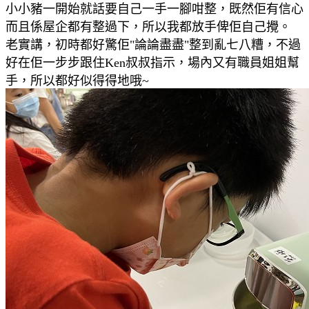
小小豬一開始就話要自己一手一腳咁整，既然佢有信心
而且係屋企都有整過下，所以我都放手俾佢自己攪。
老實講，初時都好驚佢"論論盡盡"整到亂七八糟，不過
好在佢一步步
跟住Ken叔叔指示，場內又有職員姐姐幫
手，所以都好似得得地哦~