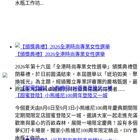
水瓶工作坊...
【頒獎典禮】2026全港時尚專業女性選舉
2026年第十六屆「全港時尚專業女性選舉」頒獎典禮暨
閉幕禮，於日前圓滿結束，本屆選舉以「琥珀如美．聚
煥城光」為主題，經過獨立專業評審團的嚴格甄選，最
終誕生7位兼具卓越實力與社會責任感的得獎者......
【甜蜜登陸】小熊維尼100周年登陸又一城
今個夏天由8月6日至9月3日小熊維尼100周年慶典期間限
定期間限定店甜蜜登陸又一城，邀請大家一起走進充滿
歡樂與童心的百畝森林，展開一場限定慶典！設有多個
夢幻打卡場景，獨家小熊維尼100周年限定精品，DIY香
水瓶工作坊...