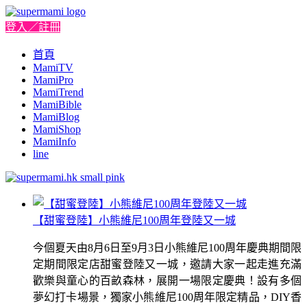
登入／註冊
首頁
MamiTV
MamiPro
MamiTrend
MamiBible
MamiBlog
MamiShop
MamiInfo
line
【甜蜜登陸】小熊維尼100周年登陸又一城
今個夏天由8月6日至9月3日小熊維尼100周年慶典期間限
定期間限定店甜蜜登陸又一城，邀請大家一起走進充滿
歡樂與童心的百畝森林，展開一場限定慶典！設有多個
夢幻打卡場景，獨家小熊維尼100周年限定精品，DIY香