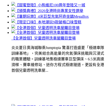
【全港首個】兒童透明洗車屋矚目登場
炎炎夏日奧海城聯乘Jumptopia 驚喜打造盛夏「極速車隊
訓練基地」，完美結合高能量的充氣彈床挑戰與沉浸式
的職業體驗。訓練基地集極速賽車巨型彈床、6.5米高速
滑梯、賽車維修站、迷你方程式極速隧道，更設有全港
首個兒童透明洗車屋...