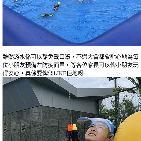
雖然游水係可以豁免戴口罩，不過大會都會貼心地為每
位小朋友預備左防疫面罩，等各位家長可以俾小朋友玩
得安心，真係要俾個LIKE佢地呀~