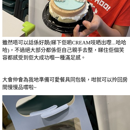
雖然唔可以話係好靚(睇下佢啲CREAM吱晒出嚟...哈哈
哈)，不過絕大部分都係佢自己親手去整，睇住佢個笑
容都感受到佢大成功嗰一種滿足感。
大會仲會為我地準備可愛餐具同包裝，咁就可以拎回房
間慢慢品嚐啦~