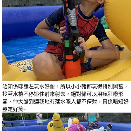
唔知係咪餓左玩水好耐，所以小小豬都玩得特別興奮，
拎著水槍
不停追住射來
射去
，絕對係可以用瘋狂嚟形
容，仲大膽到連我地冇落水嘅人都不停射，真係唔知好
嬲定好笑
~