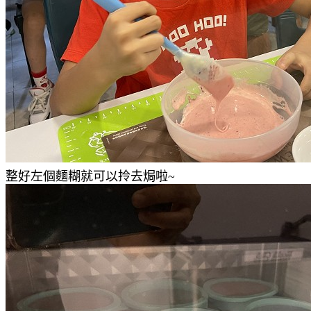
整好左個麵糊就可以拎去焗啦~