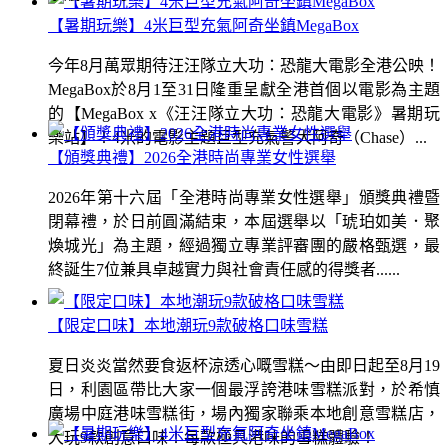
【暑期玩樂】4米巨型充氣阿奇坐鎮MegaBox
今年8月萬眾期待汪汪隊立大功：恐龍大電影全港公映！
MegaBox於8月1至31日隆重呈獻全港首個以電影為主題
的【MegaBox x《汪汪隊立大功：恐龍大電影》暑期玩
樂站】！4米的電影主題巨型充氣警犬阿奇（Chase）...
【頒獎典禮】2026全港時尚專業女性選舉
2026年第十六屆「全港時尚專業女性選舉」頒獎典禮暨
閉幕禮，於日前圓滿結束，本屆選舉以「琥珀如美．聚
煥城光」為主題，經過獨立專業評審團的嚴格甄選，最
終誕生7位兼具卓越實力與社會責任感的得獎者......
【限定口味】本地潮玩9款破格口味雪糕
夏日炎炎當然要食返杯涼透心嘅雪糕～由即日起至8月19
日，利園區帶比大家一個最浮誇港味雪糕派對，於希慎
廣場中庭港味雪糕街，場內獨家聯乘本地創意雪糕店，
大玩9款創意口味！每款極具港味的雪糕體驗！