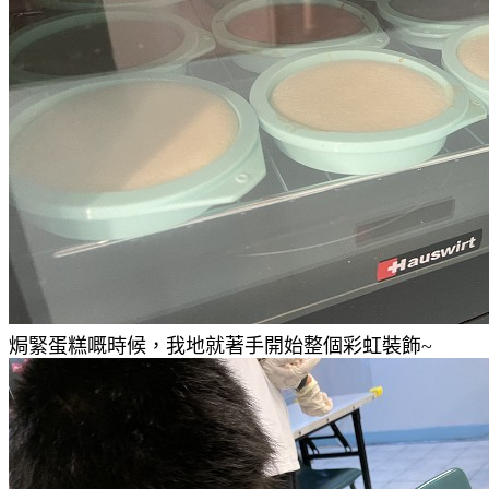
焗緊蛋糕嘅時候，我地就著手開始整個彩虹裝飾~