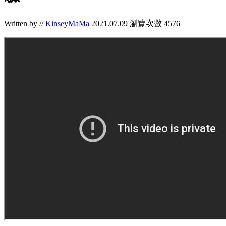
Written by //
KinseyMaMa
2021.07.09
瀏覽次數 4576