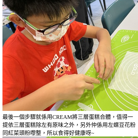
最後一個步驟就係用CREAM將三層蛋糕合體，值得一
提依三層蛋糕除左有原味之外，另外仲係用左蝶豆花粉
同紅菜頭粉嚟整，所以食得好健康呀~