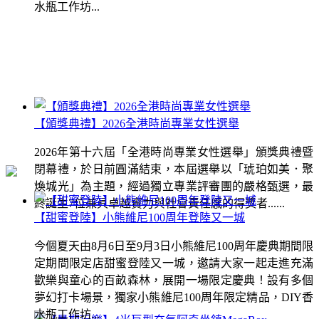
水瓶工作坊...
【頒獎典禮】2026全港時尚專業女性選舉
2026年第十六屆「全港時尚專業女性選舉」頒獎典禮暨
閉幕禮，於日前圓滿結束，本屆選舉以「琥珀如美．聚
煥城光」為主題，經過獨立專業評審團的嚴格甄選，最
終誕生7位兼具卓越實力與社會責任感的得獎者......
【甜蜜登陸】小熊維尼100周年登陸又一城
今個夏天由8月6日至9月3日小熊維尼100周年慶典期間限
定期間限定店甜蜜登陸又一城，邀請大家一起走進充滿
歡樂與童心的百畝森林，展開一場限定慶典！設有多個
夢幻打卡場景，獨家小熊維尼100周年限定精品，DIY香
水瓶工作坊...