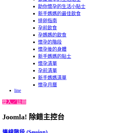
助你懷孕的生活小貼士
新手媽媽的最佳飲食
排卵指南
孕前飲食
孕媽媽的飲食
懷孕的階段
懷孕後的身體
新手媽媽的貼士
懷孕清單
孕前清單
新手媽媽清單
懷孕月曆
line
登入／註冊
Joomla! 除錯主控台
連線階段 (Session)