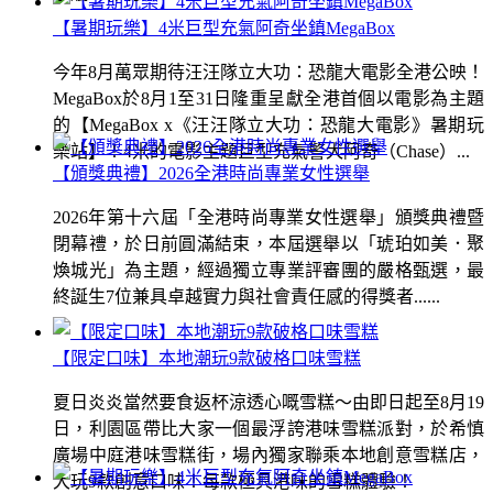
【暑期玩樂】4米巨型充氣阿奇坐鎮MegaBox
今年8月萬眾期待汪汪隊立大功：恐龍大電影全港公映！
MegaBox於8月1至31日隆重呈獻全港首個以電影為主題
的【MegaBox x《汪汪隊立大功：恐龍大電影》暑期玩
樂站】！4米的電影主題巨型充氣警犬阿奇（Chase）...
【頒獎典禮】2026全港時尚專業女性選舉
2026年第十六屆「全港時尚專業女性選舉」頒獎典禮暨
閉幕禮，於日前圓滿結束，本屆選舉以「琥珀如美．聚
煥城光」為主題，經過獨立專業評審團的嚴格甄選，最
終誕生7位兼具卓越實力與社會責任感的得獎者......
【限定口味】本地潮玩9款破格口味雪糕
夏日炎炎當然要食返杯涼透心嘅雪糕～由即日起至8月19
日，利園區帶比大家一個最浮誇港味雪糕派對，於希慎
廣場中庭港味雪糕街，場內獨家聯乘本地創意雪糕店，
大玩9款創意口味！每款極具港味的雪糕體驗！