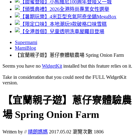
Supermami
MamiBlog
【宜蘭親子遊】蔥仔寮體驗農場 Spring Onion Farm
Seems you have no
WidgetKit
installed but this feature relies on it.
Take in consideration that you could need the FULL WidgetKit
version.
【宜蘭親子遊】蔥仔寮體驗農
場 Spring Onion Farm
Written by //
晴朗媽媽
2017.05.02
瀏覽次數 1806