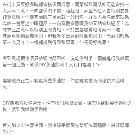
去街市買菜好多時都會搭多兩棵蔥，同菜檔熟嘅話仲可能會搭一
大束添！
蔥，一向都係啲平價、唔起眼、甚至冇乜人會特別去畀
錢買嘅嘢。
但響宜蘭嘅三星蔥就十分出名，好多人慕名而來就係
為咗一嘗蔥之中嘅極品。
一向喜愛食蔥嘅我哋又點會錯過呀？
為
尋求三星蔥何以特別正嘅真相，一於去農場實地考察一下囉！
宜蘭真係到處都係田，但我哋多數見到嘅係稻米田，而蔥田都係
第一次見咋！一樣都排列得整整齊齊，仲長得好高添！
嚟到農場梗係唔只參觀咁簡單啦！洗乾淨對手，預備進行我哋嘅
第一個活動，就係DIY蔥油餅喇！又有口福囉！^o^
農場職員正在示範點樣整蔥油餅，仲醒咗啲技巧同秘訣畀我哋
添！
DIY嘅地方設備齊全，仲有幅咁靚嘅壁畫。睇完晒整個製作過程之
後，就到我哋動手做喇！
首先加少少油響枱面，然後碌平個預先整好咗嘅麵糰，最好碌薄
少少~