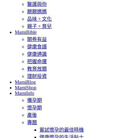
醫護與你
靚靚媽媽
品味。文化
親子。育兒
MamiBible
開卷有益
健康食譜
健康通識
把握命運
教育放題
理財投資
MamiBlog
MamiShop
MamiInfo
備孕期
懷孕期
產後
專題
嘗試懷孕的最佳時機
健康懷孕的生活貼士