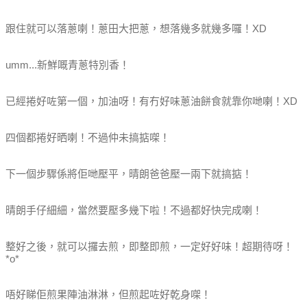
跟住就可以落蔥喇！蔥田大把蔥，想落幾多就幾多囉！XD
umm...新鮮嘅青蔥特別香！
已經捲好咗第一個，加油呀！有冇好味蔥油餅食就靠你哋喇！XD
四個都捲好晒喇！不過仲未搞掂㗎！
下一個步驟係將佢哋壓平，晴朗爸爸壓一兩下就搞掂！
晴朗手仔細細，當然要壓多幾下啦！不過都好快完成喇！
整好之後，就可以攞去煎，即整即煎，一定好好味！超期待呀！
*o*
唔好睇佢煎果陣油淋淋，但煎起咗好乾身㗎！