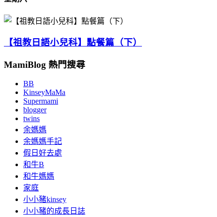
【祖教日語小兒科】點餐篇（下）
MamiBlog 熱門搜尋
BB
KinseyMaMa
Supermami
blogger
twins
余媽媽
余媽媽手記
假日好去處
和牛B
和牛媽媽
家庭
小小豬kinsey
小小豬的成長日誌