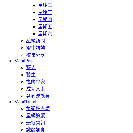
星期二
星期三
星期四
星期五
星期六
星級訪問
醫生訪談
校長分享
MamiPro
藝人
醫生
堪輿學家
成功人士
著名運動員
MamiTrend
每週好去處
星級追縱
最新資訊
識飲識食