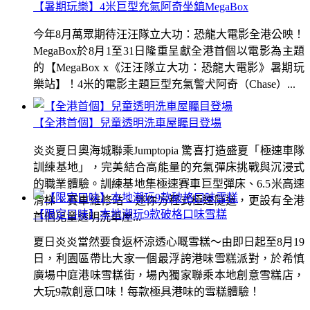
【暑期玩樂】4米巨型充氣阿奇坐鎮MegaBox
今年8月萬眾期待汪汪隊立大功：恐龍大電影全港公映！
MegaBox於8月1至31日隆重呈獻全港首個以電影為主題
的【MegaBox x《汪汪隊立大功：恐龍大電影》暑期玩
樂站】！4米的電影主題巨型充氣警犬阿奇（Chase）...
【全港首個】兒童透明洗車屋矚目登場
炎炎夏日奧海城聯乘Jumptopia 驚喜打造盛夏「極速車隊
訓練基地」，完美結合高能量的充氣彈床挑戰與沉浸式
的職業體驗。訓練基地集極速賽車巨型彈床、6.5米高速
滑梯、賽車維修站、迷你方程式極速隧道，更設有全港
【限定口味】本地潮玩9款破格口味雪糕
首個兒童透明洗車屋...
夏日炎炎當然要食返杯涼透心嘅雪糕～由即日起至8月19
日，利園區帶比大家一個最浮誇港味雪糕派對，於希慎
廣場中庭港味雪糕街，場內獨家聯乘本地創意雪糕店，
大玩9款創意口味！每款極具港味的雪糕體驗！