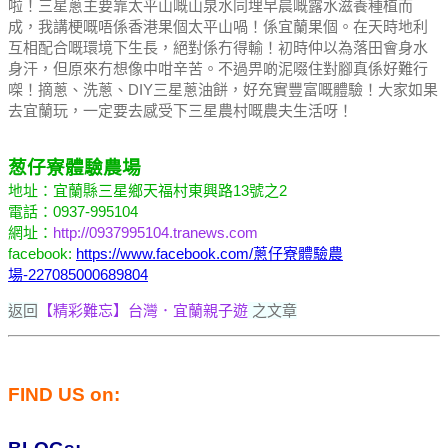
啦！
三星蔥主要靠太平山嘅山泉水同埋早晨嘅露水滋養種植而
成，我講梗嘅唔係香港果個太平山喎！
係宜蘭果個。
在天時地利
互相配合嘅環境下生長，絕對係冇得輸！
初時仲以為落田會身水
身汗，但原來冇想像中咁辛苦。
不過畀啲泥啜住對腳真係好難行
㗎！
摘蔥、洗蔥、DIY三星蔥油餅，好充實豐富嘅體驗！
大家如果
去宜蘭玩，一定要去感受下三星農村嘅農夫生活呀！
葱仔寮體驗農場
地址：宜蘭縣三星鄉天福村東興路13號之2
電話：0937-995104
網址：
http://0937995104.tranews.com
facebook:
https://www.facebook.com/蔥仔寮體驗農
場-227085000689804
返回
【精彩難忘】台灣．宜蘭親子遊
之文章
FIND US on: