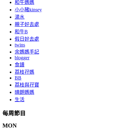
和牛媽媽
小小豬kinsey
湯水
親子好去處
和牛B
假日好去處
twins
余媽媽手記
blogger
食譜
荔枝孖媽
BB
荔枝與孖寶
晴朗媽媽
生活
每周節目
MON