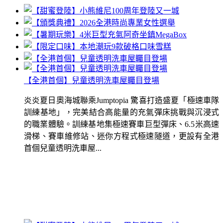
【全港首個】兒童透明洗車屋矚目登場
炎炎夏日奧海城聯乘Jumptopia 驚喜打造盛夏「極速車隊
訓練基地」，完美結合高能量的充氣彈床挑戰與沉浸式
的職業體驗。訓練基地集極速賽車巨型彈床、6.5米高速
滑梯、賽車維修站、迷你方程式極速隧道，更設有全港
首個兒童透明洗車屋...