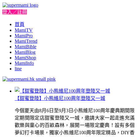
登入／註冊
首頁
MamiTV
MamiPro
MamiTrend
MamiBible
MamiBlog
MamiShop
MamiInfo
line
【甜蜜登陸】小熊維尼100周年登陸又一城
今個夏天由8月6日至9月3日小熊維尼100周年慶典期間限
定期間限定店甜蜜登陸又一城，邀請大家一起走進充滿
歡樂與童心的百畝森林，展開一場限定慶典！設有多個
夢幻打卡場景，獨家小熊維尼100周年限定精品，DIY香