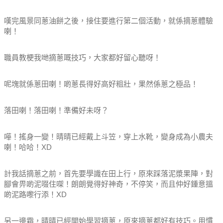
嘆完風景同蔥油餅之後，接住要進行第二個活動，就係摘蔥體驗
喇！
職員教梗我哋摘蔥嘅技巧，大家都好留心聽呀！
呢塊就係蔥田喇！啲蔥長得好高好粗壯，果然係蔥之極品！
落田喇！落田喇！準備好未呀？
嘩！搖身一變！晴晴已經戴上斗笠，穿上水靴，變身成為小農夫
喇！哈哈！XD
計我話摘蔥之前，首先要學識在田上行，原來踩落泥漿果陣，對
腳會畀啲泥啜住㗎！朗朗覺得好神奇，不停笑，而且仲好鍾意搵
啲泥路嚟行添！XD
另一邊霜，晴晴已經開始學習摘蔥，原來摘蔥都好有技巧。用慣