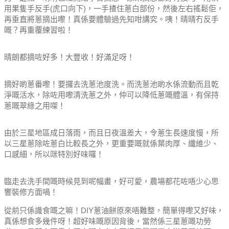
用果隻手反手(虎口向下)，一手揸住蔥白部份，然後左右搖鬆佢，
再垂直將蔥摘出嚟！真係要體驗過先知咁講究。咦！晴晴冇反手
嘅？再重覆練習啦！
晴朗都摘咗好多！大豐收！好滿足呀！
摘好啲蔥番嚟！要攞去洗蔥池度洗。而洗蔥池啲水係流動而且乾
淨嘅活水，除咗用嚟清洗蔥之外，仲可以降低蔥嘅體溫，有保持
蔥嘅翠綠之用㗎！
由於三星地區成日落雨，而且日夜溫差大，令蔥生長速度慢，所
以三星蔥除咗蔥白比較長之外，更重要嘅就係葉肉厚、纖維少、
口感細，所以咪特別好味囉！
臨走去洗手間嘅時候見到呢幅畫，好可愛，農場都花咗唔少心思
響裝修方面喎！
從前只係識食嘅之嘛！
DIY蔥油餅原來唔難整，簡單得嚟又好味，
真係想食多幾件呀！
超好味嘅原因背後，當然係三星蔥嘅功勞