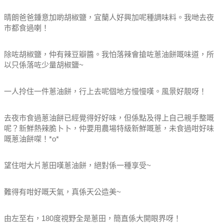
晴朗爸爸鍾意加啲胡椒鹽，宜蘭人好興加呢種調味料。我哋去夜
巿都食過喇！
除咗胡椒鹽，仲有辣豆瓣醬。我怕落辣會搶咗蔥油餅嘅味道，所
以只係落咗少量胡椒鹽~
一人拎住一件蔥油餅，行上去呢個地方慢慢嘆。風景好靚呀！
去夜市食過蔥油餅已經覺得好好味，但係點及得上自己親手整嘅
呢？新鮮熱辣脆卜卜，仲要用農場特級新鮮嘅蔥，未食過咁好味
嘅蔥油餅㗎！*o*
望住咁大片蔥田嘆蔥油餅，絕對係一種享受~
難得有咁好嘅天氣，真係天公造美~
由左至右，180度視野全是蔥田，簡直係大開眼界呀！