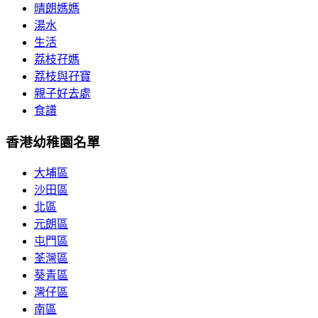
晴朗媽媽
湯水
生活
荔枝孖媽
荔枝與孖寶
親子好去處
食譜
香港幼稚園名單
大埔區
沙田區
北區
元朗區
屯門區
荃灣區
葵青區
灣仔區
南區