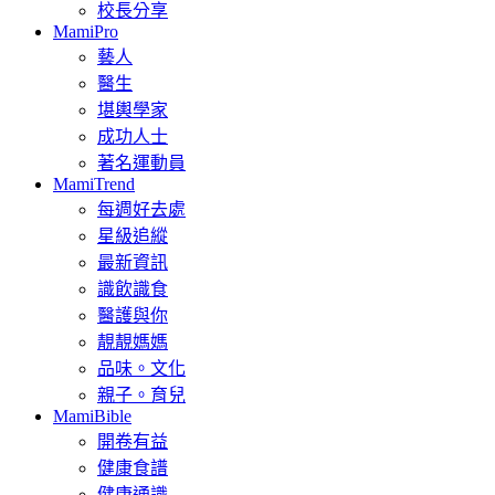
校長分享
MamiPro
藝人
醫生
堪輿學家
成功人士
著名運動員
MamiTrend
每週好去處
星級追縱
最新資訊
識飲識食
醫護與你
靚靚媽媽
品味。文化
親子。育兒
MamiBible
開卷有益
健康食譜
健康通識