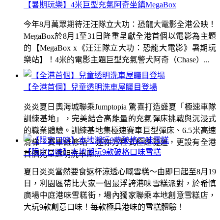
【暑期玩樂】4米巨型充氣阿奇坐鎮MegaBox
今年8月萬眾期待汪汪隊立大功：恐龍大電影全港公映！
MegaBox於8月1至31日隆重呈獻全港首個以電影為主題
的【MegaBox x《汪汪隊立大功：恐龍大電影》暑期玩
樂站】！4米的電影主題巨型充氣警犬阿奇（Chase）...
【全港首個】兒童透明洗車屋矚目登場
炎炎夏日奧海城聯乘Jumptopia 驚喜打造盛夏「極速車隊
訓練基地」，完美結合高能量的充氣彈床挑戰與沉浸式
的職業體驗。訓練基地集極速賽車巨型彈床、6.5米高速
滑梯、賽車維修站、迷你方程式極速隧道，更設有全港
【限定口味】本地潮玩9款破格口味雪糕
首個兒童透明洗車屋...
夏日炎炎當然要食返杯涼透心嘅雪糕～由即日起至8月19
日，利園區帶比大家一個最浮誇港味雪糕派對，於希慎
廣場中庭港味雪糕街，場內獨家聯乘本地創意雪糕店，
大玩9款創意口味！每款極具港味的雪糕體驗！