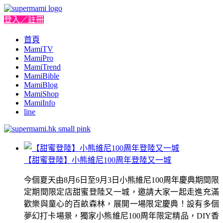
登入／註冊
首頁
MamiTV
MamiPro
MamiTrend
MamiBible
MamiBlog
MamiShop
MamiInfo
line
【甜蜜登陸】小熊維尼100周年登陸又一城
今個夏天由8月6日至9月3日小熊維尼100周年慶典期間限
定期間限定店甜蜜登陸又一城，邀請大家一起走進充滿
歡樂與童心的百畝森林，展開一場限定慶典！設有多個
夢幻打卡場景，獨家小熊維尼100周年限定精品，DIY香