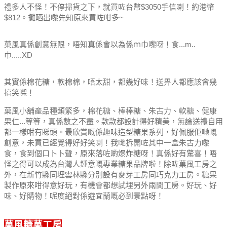
禮多人不怪！不停掃貨之下，就買咗台幣$3050手信喇！約港幣
$812。攤晒出嚟先知原來買咗咁多~
菓風真係創意無限，唔知真係會以為係ｍ巾嚟呀！食...m..
巾.....XD
其實係棉花糖，軟棉棉，唔太甜，都幾好味！送畀人都應該會幾
搞笑㗎！
菓風小舖產品種類繁多，棉花糖、棒棒糖、朱古力、軟糖、健康
果仁...等等，真係數之不盡。
款款都設計得好精美，無論送禮自用
都一樣咁有睇頭。
最欣賞嘅係趣味造型糖果系列，好佩服佢哋嘅
創意，未買已經覺得好好笑喇！
我哋拆開咗其中一盒朱古力嚟
食，食到個口卜卜聲，原來落咗啲爆炸糖呀！真係好有驚喜！
唔
怪之得可以成為台灣人鍾意嘅專業糖果品牌啦！
除咗菓風工房之
外，在新竹縣同埋雲林縣分別設有麥芽工房同巧克力工房。
糖果
製作原來咁得意好玩，有機會都想試埋另外兩間工房。
好玩、好
味、好購物！呢度絕對係遊宜蘭嘅必到景點呀！
菓風糖菓工房