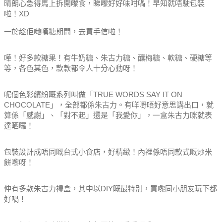
晴朗心急得馬上拆開嚟食，睇嚟好好味咁喎！早知就唔駛包裝
啦！XD
一於趁佢哋嘆糖期間，去買手信啦！
嘩！好多款糖果！有牛奶糖、朱古力糖、釀梅糖、軟糖、硬糖等
等，各色其色，款款都令人十分心動呀！
呢個色彩繽紛嘅系列叫做「TRUE WORDS SAY IT ON
CHOCOLATE」，全部都係朱古力。有咩嘢唔好意思講出口，就
算係「感謝」、「對不起」還是「我愛你」，一盒朱古力咪就表
達晒囉！
包裝設計成唔同嘅台式小食店，好精緻！內裡係唔同款式嘅炒米
餅嚟呀！
仲有多款朱古力禮盒，其中以DIY嘅最特別，買嚟同小朋友玩下都
好喎！