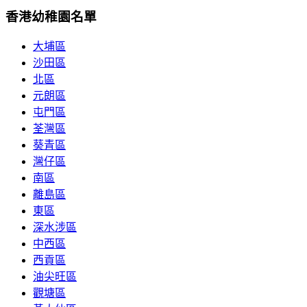
香港幼稚園名單
大埔區
沙田區
北區
元朗區
屯門區
荃灣區
葵青區
灣仔區
南區
離島區
東區
深水涉區
中西區
西貢區
油尖旺區
觀塘區