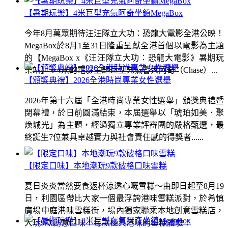
【暑期玩樂】4米巨型充氣阿奇坐鎮MegaBox
今年8月萬眾期待汪汪隊立大功：恐龍大電影全港公映！
MegaBox於8月1至31日隆重呈獻全港首個以電影為主題
的【MegaBox x《汪汪隊立大功：恐龍大電影》暑期玩
樂站】！4米的電影主題巨型充氣警犬阿奇（Chase）...
【頒獎典禮】2026全港時尚專業女性選舉
2026年第十六屆「全港時尚專業女性選舉」頒獎典禮暨
閉幕禮，於日前圓滿結束，本屆選舉以「琥珀如美．聚
煥城光」為主題，經過獨立專業評審團的嚴格甄選，最
終誕生7位兼具卓越實力與社會責任感的得獎者......
【限定口味】本地潮玩9款破格口味雪糕
夏日炎炎當然要食返杯涼透心嘅雪糕～由即日起至8月19
日，利園區帶比大家一個最浮誇港味雪糕派對，於希慎
廣場中庭港味雪糕街，場內獨家聯乘本地創意雪糕店，
大玩9款創意口味！每款極具港味的雪糕體驗！