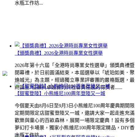
水瓶工作坊...
【頒獎典禮】2026全港時尚專業女性選舉
2026年第十六屆「全港時尚專業女性選舉」頒獎典禮暨
閉幕禮，於日前圓滿結束，本屆選舉以「琥珀如美．聚
煥城光」為主題，經過獨立專業評審團的嚴格甄選，最
終誕生7位兼具卓越實力與社會責任感的得獎者......
【甜蜜登陸】小熊維尼100周年登陸又一城
今個夏天由8月6日至9月3日小熊維尼100周年慶典期間限
定期間限定店甜蜜登陸又一城，邀請大家一起走進充滿
歡樂與童心的百畝森林，展開一場限定慶典！設有多個
夢幻打卡場景，獨家小熊維尼100周年限定精品，DIY香
水瓶工作坊...