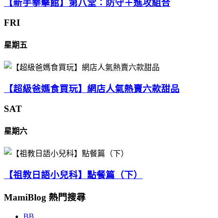
【新手拳擊館】第八堂：防守＋進攻組合
FRI
星期五
【超級爸媽食買玩】網店人氣熱賣六款甜品
SAT
星期六
【祖教日語小兒科】點餐篇（下）
MamiBlog 熱門搜尋
BB