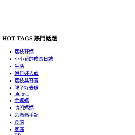
HOT TAGS 熱門話題
荔枝孖媽
小小豬的成長日誌
生活
假日好去處
荔枝與孖寶
親子好去處
blogger
余媽媽
晴朗媽媽
余媽媽手記
食譜
家庭