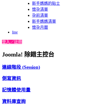
新手媽媽的貼士
懷孕清單
孕前清單
新手媽媽清單
懷孕月曆
line
登入／註冊
Joomla! 除錯主控台
連線階段 (Session)
側寫資訊
記憶體使用量
資料庫查詢