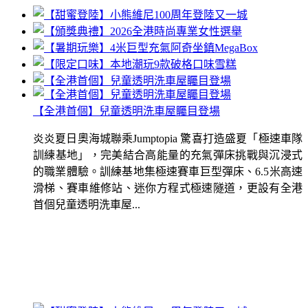
【全港首個】兒童透明洗車屋矚目登場
炎炎夏日奧海城聯乘Jumptopia 驚喜打造盛夏「極速車隊
訓練基地」，完美結合高能量的充氣彈床挑戰與沉浸式
的職業體驗。訓練基地集極速賽車巨型彈床、6.5米高速
滑梯、賽車維修站、迷你方程式極速隧道，更設有全港
首個兒童透明洗車屋...