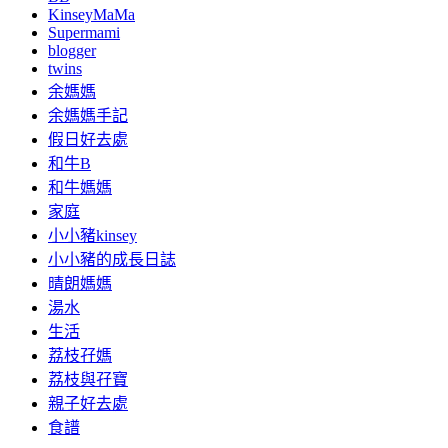
KinseyMaMa
Supermami
blogger
twins
余媽媽
余媽媽手記
假日好去處
和牛B
和牛媽媽
家庭
小小豬kinsey
小小豬的成長日誌
晴朗媽媽
湯水
生活
荔枝孖媽
荔枝與孖寶
親子好去處
食譜