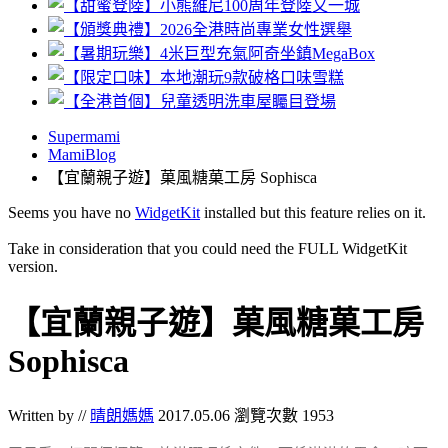
Supermami
MamiBlog
【宜蘭親子遊】菓風糖菓工房 Sophisca
Seems you have no
WidgetKit
installed but this feature relies on it.
Take in consideration that you could need the FULL WidgetKit
version.
【宜蘭親子遊】菓風糖菓工房
Sophisca
Written by //
晴朗媽媽
2017.05.06
瀏覽次數 1953