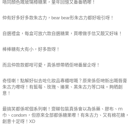
唔同顏色嘅玻璃樽糖果，童年回憶又番番晒嚟！
仲有好多好多款朱古力，bear bear形朱古力都好吸引呀！
自選禮盒，每盒可放六款自選糖果，買嚟做手信又靚又好味！
棒棒糖有大有小，好多款呀！
而且仲款款都咁可愛，真係想帶晒佢哋番屋企呀！
奇怪喇！點解好似去咗化妝品專櫃咁嘅？原來係佢哋新出嘅唇膏
朱古力嚟呀！有藍莓、玫瑰、搸果、黑朱古力等口味。夠晒創
意！
最搞笑都係呢個系列喇！齋睇包裝真係會以為係藥、膠布、ｍ
巾、condom，但原來全部都係糖果嚟！有朱古力、又有棉花糖，
創意十足呀！XD