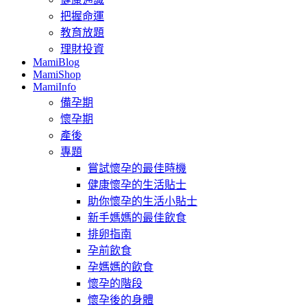
把握命運
教育放題
理財投資
MamiBlog
MamiShop
MamiInfo
備孕期
懷孕期
產後
專題
嘗試懷孕的最佳時機
健康懷孕的生活貼士
助你懷孕的生活小貼士
新手媽媽的最佳飲食
排卵指南
孕前飲食
孕媽媽的飲食
懷孕的階段
懷孕後的身體