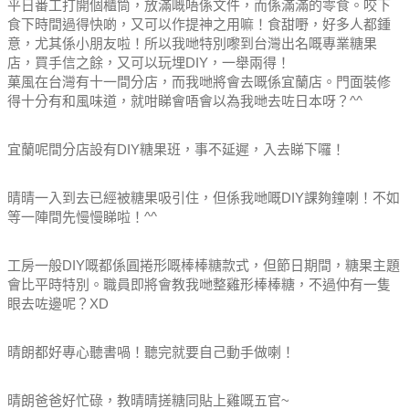
平日番工打開個櫃筒，放滿嘅唔係文件，而係滿滿的零食。
咬下
食下時間過得快啲，又可以作提神之用嘛！
食甜嘢，好多人都鍾
意，尤其係小朋友啦！
所以我哋特別嚟到台灣出名嘅專業糖果
店，買手信之餘，又可以玩埋DIY，一舉兩得！
菓風在台灣有十一間分店，而我哋將會去嘅係宜蘭店。門面裝修
得十分有和風味道，就咁睇會唔會以為我哋去咗日本呀？^^
宜蘭呢間分店設有DIY糖果班，事不延遲，入去睇下囉！
晴晴一入到去已經被糖果吸引住，但係我哋嘅DIY課夠鐘喇！不如
等一陣間先慢慢睇啦！^^
工房一般DIY嘅都係圓捲形嘅棒棒糖款式，但節日期間，糖果主題
會比平時特別。職員即將會教我哋整雞形棒棒糖，不過仲有一隻
眼去咗邊呢？XD
晴朗都好專心聽書喎！聽完就要自己動手做喇！
晴朗爸爸好忙碌，教晴晴搓糖同貼上雞嘅五官~