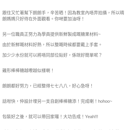
跟住又忙著幫下朗朗手，辛苦晒！因為教室內唔畀拍攝，所以晴
朗媽媽只好待在外面觀看。你哋要加油呀！
另一位職員正努力為學員提供新鮮製成嘅糖果材料~
由於新鮮嘅材料好熱，所以整嘅時候都要戴上手套。
加少少水份就可以將唔同部位貼好，係咪好簡單呢？
雞形棒棒糖越嚟越似樣喇！
朗朗都好努力，已經整得七七八八，好心急呀！
話咁快，仲設計埋另一支自創棒棒糖添！完成喇！hohoo~
包裝好之後，就可以帶回家囉！大功告成！Yeah!!!