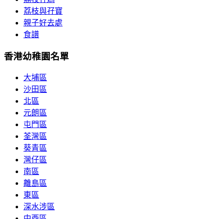
荔枝與孖寶
親子好去處
食譜
香港幼稚園名單
大埔區
沙田區
北區
元朗區
屯門區
荃灣區
葵青區
灣仔區
南區
離島區
東區
深水涉區
中西區