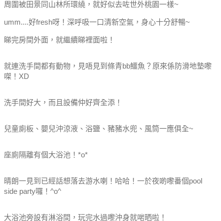
周圍被田景同山林所環繞，就好似去咗世外桃園一樣~
umm....好fresh呀！深呼吸一口清新空氣，身心十分舒暢~
睇完房間外面，就繼續睇裡面啦！
就連洗手間都有動物，見唔見到條青bb鱷魚？原來係防滑地墊嚟
㗎！XD
洗手間好大，而且設備仲好齊全添！
兒童廁板、嬰兒沖涼液、浴鹽、豬豬水兜、風筒一應俱全~
座廁隔離有個大浴池！*o*
晴朗一見到已經話想落去游水喇！哈哈！一於夜啲嚟番個pool
side party囉！^o^
大浴池旁設有淋浴間，玩完水過嚟沖身就啱晒啦！