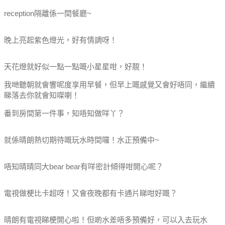
reception隔離係一間餐廳~
晚上亮起紫色燈光，好有情調呀！
天花燈就好似一點一點嘅小星星咁，好靚！
我哋聽朝就會響呢度享用早餐，但早上嘅感覺又會好唔同，繼續
睇落去你就會知㗎喇！
番到房間第一件事，知唔知做咩丫？
就係晴朗熱切期待嘅玩水時間囉！水正預備中~
唔知晴晴同大bear bear有咩密計傾得咁開心呢？
電視做梗比卡超呀！又會夜晚都有卡通片睇咁好嘅？
晴朗有電視睇梗開心啦！但啲水差唔多預備好，可以入去玩水