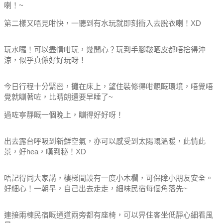
喇！~
第二樣又唔見咁快，一聽到有水玩就即刻衝入去脫衣喇！XD
玩水囉！可以盡情咁玩，幾開心？玩到手腳皺晒皮都唔捨得沖
涼，似乎真係好好玩呀！
今日行程十分緊密，攤在床上，望住裝修得咁靚嘅環境，唔覺唔
覺就瞓著咗，比晴朗還要早睡了~
過咗寧靜嘅一個晚上，瞓得好好呀！
出去露台呼吸到新鮮空氣，亦可以感受到太陽嘅溫暖，此情此
景，好hea，嘆到秘！XD
唔記得同大家講，樓梯間設有一度小木欄，可保障小朋友安全。
好細心！一朝早，自己出去走走，細味民宿每個角落先~
連接兩棟民宿嘅通道兩旁都有座椅，可以畀住客坐低靜心細看風