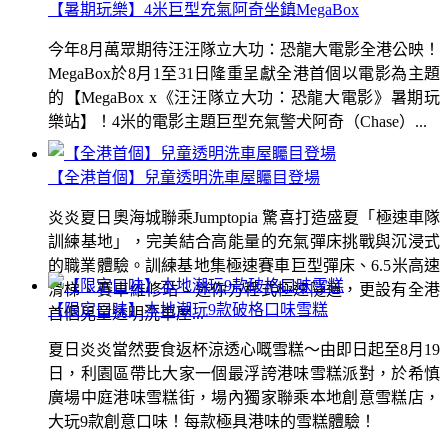
【暑期玩樂】4米巨型充氣阿奇坐鎮MegaBox
今年8月萬眾期待汪汪隊立大功：恐龍大電影全港公映！
MegaBox於8月1至31日隆重呈獻全港首個以電影為主題
的【MegaBox x《汪汪隊立大功：恐龍大電影》暑期玩
樂站】！4米的電影主題巨型充氣警犬阿奇（Chase）...
【全港首個】兒童透明洗車屋矚目登場
炎炎夏日奧海城聯乘Jumptopia 驚喜打造盛夏「極速車隊
訓練基地」，完美結合高能量的充氣彈床挑戰與沉浸式
的職業體驗。訓練基地集極速賽車巨型彈床、6.5米高速
滑梯、賽車維修站、迷你方程式極速隧道，更設有全港
【限定口味】本地潮玩9款破格口味雪糕
首個兒童透明洗車屋...
夏日炎炎當然要食返杯涼透心嘅雪糕～由即日起至8月19
日，利園區帶比大家一個最浮誇港味雪糕派對，於希慎
廣場中庭港味雪糕街，場內獨家聯乘本地創意雪糕店，
大玩9款創意口味！每款極具港味的雪糕體驗！