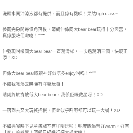
洗頭水同沖涼液都有提供，而且係有機㗎！果然high class~
參觀完房間每個角落後，晴朗仲係同大bear bear玩得十分興奮，
真係服咗佢哋喇！^^'''
仲發現咁樣同大bear bear一齊瀡滑梯，一次過瀡晒三個，快靚正
添！XD
但係大bear bear嘅眼神好似唔多enjoy咁喎！^^'''
不如我哋落去睇睇有咩嘢玩囉！
晴朗終於肯放低大bear bear，我係佢嘅救星呀！XD
一落到去又大玩搖搖櫈，佢哋似乎咩嘢都可以玩一大餐！XD
不如過嚟睇下兒童遊戲室有咩嘢玩啦！呢度嘅佈置好warm，好有
「家」的感覺！晴朗已經進行梗大搜索喇！