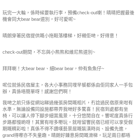
玩完一大輪，係時候要執行李，預備check-out喇！晴晴把握最後
機會同大bear bear道別，好可愛呢~
晴朗穿著民宿提供嘅小拖鞋落樓梯，好襯佢哋，好得意！
check-out期間，不忘與小熊熊和維尼熊道別~
拜拜喇！大bear bear、細bear bear，仲有魚魚仔~
呢位就係民宿屋主，各大小事務同埋早餐都係由佢同家人一手包
辦，真係唔簡單呀！感謝您們啊！
我哋之前只係從網站睇過幾張房間嘅相片，冇諗過民宿原來咁有
水準，無論設備同設施都帶畀我哋好多驚喜！
民宿到處都有坐
椅，可以讓人停下腳步細賞風景，十分悠閒自在。
響呢度真係行
步路都慢啲呀！
其實有咁多嘢玩，就咁留響民宿已經可以享受假
期嘅精彩啦！
真係不得不讚嘆藝景居嘅裝潢時尚、設備先進，
grand得嚟亦不失童趣。
晴朗好鍾意房間嘅滑梯，玩足兩日都唔