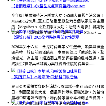
【暑期玩樂】4米巨型充氣阿奇坐鎮MegaBox
今年8月萬眾期待汪汪隊立大功：恐龍大電影全港公映！
MegaBox於8月1至31日隆重呈獻全港首個以電影為主題
的【MegaBox x《汪汪隊立大功：恐龍大電影》暑期玩
樂站】！4米的電影主題巨型充氣警犬阿奇（Chase）...
【頒獎典禮】2026全港時尚專業女性選舉
2026年第十六屆「全港時尚專業女性選舉」頒獎典禮暨
閉幕禮，於日前圓滿結束，本屆選舉以「琥珀如美．聚
煥城光」為主題，經過獨立專業評審團的嚴格甄選，最
終誕生7位兼具卓越實力與社會責任感的得獎者......
【限定口味】本地潮玩9款破格口味雪糕
夏日炎炎當然要食返杯涼透心嘅雪糕～由即日起至8月19
日，利園區帶比大家一個最浮誇港味雪糕派對，於希慎
廣場中庭港味雪糕街，場內獨家聯乘本地創意雪糕店，
大玩9款創意口味！每款極具港味的雪糕體驗！