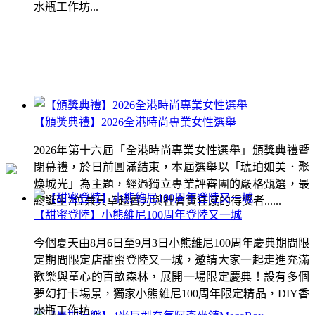
水瓶工作坊...
【頒獎典禮】2026全港時尚專業女性選舉
2026年第十六屆「全港時尚專業女性選舉」頒獎典禮暨
閉幕禮，於日前圓滿結束，本屆選舉以「琥珀如美．聚
煥城光」為主題，經過獨立專業評審團的嚴格甄選，最
終誕生7位兼具卓越實力與社會責任感的得獎者......
【甜蜜登陸】小熊維尼100周年登陸又一城
今個夏天由8月6日至9月3日小熊維尼100周年慶典期間限
定期間限定店甜蜜登陸又一城，邀請大家一起走進充滿
歡樂與童心的百畝森林，展開一場限定慶典！設有多個
夢幻打卡場景，獨家小熊維尼100周年限定精品，DIY香
水瓶工作坊...