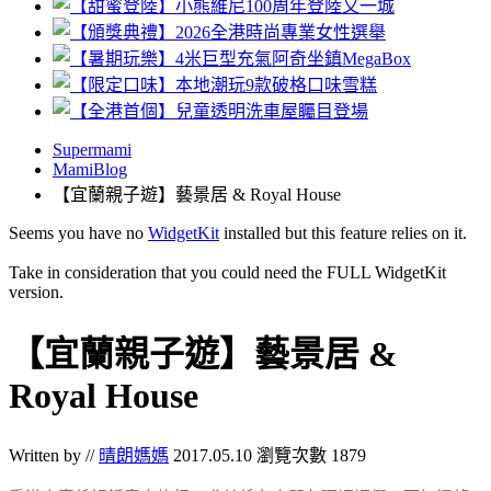
Supermami
MamiBlog
【宜蘭親子遊】藝景居 & Royal House
Seems you have no
WidgetKit
installed but this feature relies on it.
Take in consideration that you could need the FULL WidgetKit
version.
【宜蘭親子遊】藝景居 &
Royal House
Written by //
晴朗媽媽
2017.05.10
瀏覽次數 1879