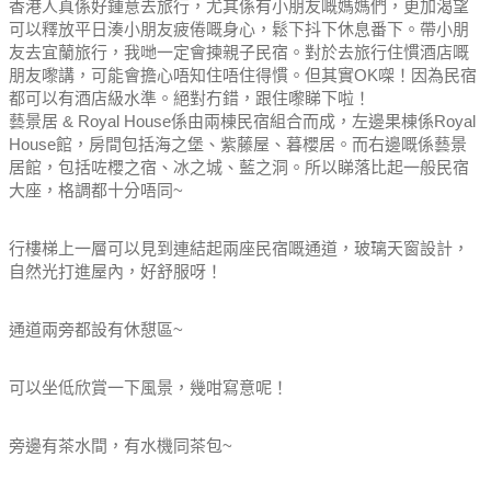
香港人真係好鍾意去旅行，尤其係有小朋友嘅媽媽們，更加渴望
可以釋放平日湊小朋友疲倦嘅身心，鬆下抖下休息番下。
帶小朋
友去宜蘭旅行，我哋一定會揀親子民宿。
對於去旅行住慣酒店嘅
朋友嚟講，可能會擔心唔知住唔住得慣。
但其實OK㗎！因為民宿
都可以有酒店級水準。
絕對冇錯，跟住嚟睇下啦！
藝景居 & Royal House係由兩棟民宿組合而成，左邊果棟係Royal
House館，房間包括海之堡、紫藤屋、暮櫻居。而右邊嘅係藝景
居館，包括咗櫻之宿、冰之城、藍之洞。所以睇落比起一般民宿
大座，格調都十分唔同~
行樓梯上一層可以見到連結起兩座民宿嘅通道，玻璃天窗設計，
自然光打進屋內，好舒服呀！
通道兩旁都設有休憇區~
可以坐低欣賞一下風景，幾咁寫意呢！
旁邊有茶水間，有水機同茶包~