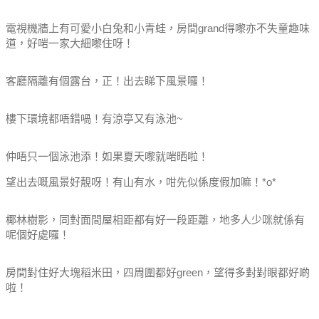
電視機牆上有可愛小白兔和小青蛙，房間grand得嚟亦不失童趣味
道，好啱一家大細嚟住呀！
客廳隔離有個露台，正！出去睇下風景囉！
樓下環境都唔錯喎！有涼亭又有泳池~
仲唔只一個泳池添！如果夏天嚟就啱晒啦！
望出去嘅風景好靚呀！有山有水，咁先似係度假加嘛！*o*
椰林樹影，同對面間屋相距都有好一段距離，地多人少咪就係有
呢個好處囉！
房間對住好大塊稻米田，四周圍都好green，望得多對對眼都好啲
啦！