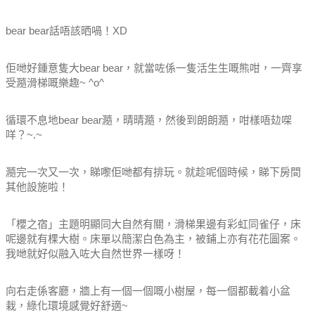
bear bear話唔該晒喎！XD
佢哋好鍾意隻大bear bear，就當咗係一隻活生生嘅熊咁，一齊享
受瀡滑梯嘅樂趣~ ^o^
循環不息地bear bear瀡，晴晴瀡，然後到朗朗瀡，咁樣唔攰㗎
咩？~.~
瀡完一次又一次，睇嚟佢哋都有排玩。就趁呢個時候，睇下房間
其他設施啦！
「櫻之宿」主題明顯同大自然有關，滑梯果邊有彩虹同雀仔，床
呢邊就有棵大樹。床單以簡潔白色為主，被鋪上亦有花花圖案。
我哋就好似融入咗大自然世界一樣呀！
向右走係客廳，牆上有一個一個嘅小樹屋，每一個都載着小盆
栽，綠化環境感覺好舒適~