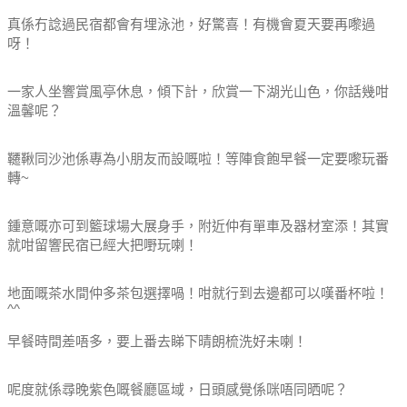
真係冇諗過民宿都會有埋泳池，好驚喜！有機會夏天要再嚟過
呀！
一家人坐響賞風亭休息，傾下計，欣賞一下湖光山色，你話幾咁
溫馨呢？
韆鞦同沙池係專為小朋友而設嘅啦！等陣食飽早餐一定要嚟玩番
轉~
鍾意嘅亦可到籃球場大展身手，附近仲有單車及器材室添！其實
就咁留響民宿已經大把嘢玩喇！
地面嘅茶水間仲多茶包選擇喎！咁就行到去邊都可以嘆番杯啦！
^^
早餐時間差唔多，要上番去睇下晴朗梳洗好未喇！
呢度就係尋晚紫色嘅餐廳區域，日頭感覺係咪唔同晒呢？