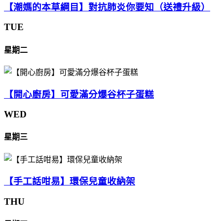
【潮媽的本草綱目】對抗肺炎你要知（送禮升級）
TUE
星期二
【開心廚房】可愛滿分爆谷杯子蛋糕
WED
星期三
【手工話咁易】環保兒童收納架
THU