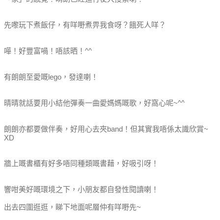
先嚟玩下煮飯仔，有咩嘢煮畀我食呀？餓死人咩？
嘩！好豐富喎！唔該晒！^^
有朗朗至愛嘅lego，發達喇！
晴晴就話要用小結他彈奏一曲愛媽媽嘅歌，好窩心呢~^^
朗朗亦都要做伴奏，好用心去夾band！但其實我唔係太識欣賞~
XD
牆上嘅書櫃有好多唔同種類嘅書藉，好吸引呀！
響咁美好嘅環境之下，小朋友都自發性閱讀喇！
出去四圍逛逛，睇下地面呢層仲有咩嘢先~