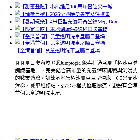
【全港首個】兒童透明洗車屋矚目登場
炎炎夏日奧海城聯乘Jumptopia 驚喜打造盛夏「極速車隊
訓練基地」，完美結合高能量的充氣彈床挑戰與沉浸式
的職業體驗。訓練基地集極速賽車巨型彈床、6.5米高速
滑梯、賽車維修站、迷你方程式極速隧道，更設有全港
首個兒童透明洗車屋...