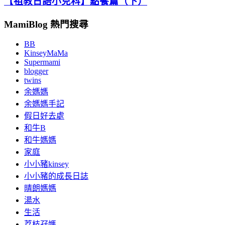
【祖教日語小兒科】點餐篇（下）
MamiBlog 熱門搜尋
BB
KinseyMaMa
Supermami
blogger
twins
余媽媽
余媽媽手記
假日好去處
和牛B
和牛媽媽
家庭
小小豬kinsey
小小豬的成長日誌
晴朗媽媽
湯水
生活
荔枝孖媽