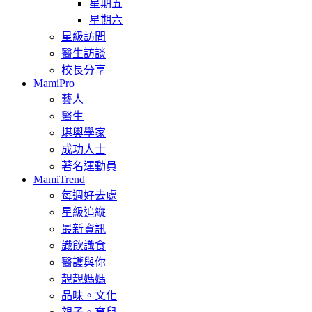
星期五
星期六
星級訪問
醫生訪談
校長分享
MamiPro
藝人
醫生
堪輿學家
成功人士
著名運動員
MamiTrend
每週好去處
星級追縱
最新資訊
識飲識食
醫護與你
靚靚媽媽
品味。文化