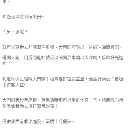
景~
呢邊可以望到稻米田~
而另一邊呢？
就可以望番去前院嘅停車場、大閘同埋對出一片綠油油嘅農田~
講開大閘，用房間匙咭就可以開閘畀車輛出入㗎喇！係咪好先進
呢？
呢度就係民宿嘅大門喇！唔需要好富麗堂皇，簡潔舒適反而更吸
引遊客入住~
大門兩旁設有座椅，真係隨時都可以坐低休息一下，悠閒嘅心情
咪就係我哋去旅行嘅目的囉！
民宿後面有個小庭院，環境十分優美~