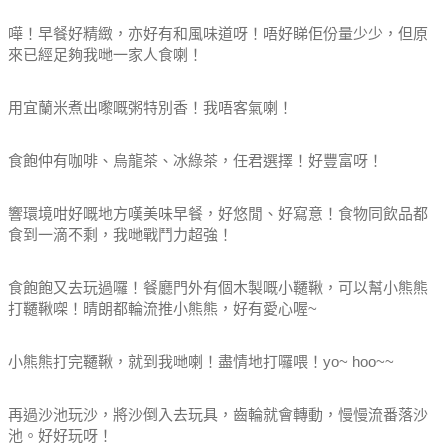
嘩！早餐好精緻，亦好有和風味道呀！唔好睇佢份量少少，但原
來已經足夠我哋一家人食喇！
用宜蘭米煮出嚟嘅粥特別香！我唔客氣喇！
食飽仲有咖啡、烏龍茶、冰綠茶，任君選擇！好豐富呀！
響環境咁好嘅地方嘆美味早餐，好悠閒、好寫意！食物同飲品都
食到一滴不剩，我哋戰鬥力超強！
食飽飽又去玩過囉！餐廳門外有個木製嘅小韆鞦，可以幫小熊熊
打韆鞦㗎！晴朗都輪流推小熊熊，好有愛心喔~
小熊熊打完韆鞦，就到我哋喇！盡情地打囉喂！yo~ hoo~~
再過沙池玩沙，將沙倒入去玩具，齒輪就會轉動，慢慢流番落沙
池。好好玩呀！