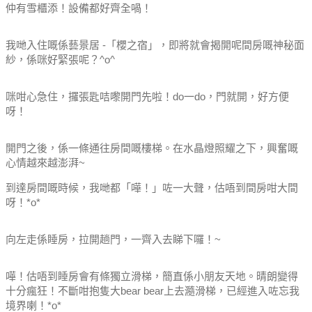
仲有雪櫃添！設備都好齊全喎！
我哋入住嘅係藝景居 -「櫻之宿」，即將就會揭開呢間房嘅神秘面
紗，係咪好緊張呢？^o^
咪咁心急住，攞張匙咭嚟開門先啦！do一do，門就開，好方便
呀！
開門之後，係一條通往房間嘅樓梯。在水晶燈照耀之下，興奮嘅
心情越來越澎湃~
到達房間嘅時候，我哋都「嘩！」咗一大聲，估唔到間房咁大間
呀！*o*
向左走係睡房，拉開趟門，一齊入去睇下囉！~
嘩！估唔到睡房會有條獨立滑梯，簡直係小朋友天地。晴朗變得
十分瘋狂！不斷咁抱隻大bear bear上去瀡滑梯，已經進入咗忘我
境界喇！*o*