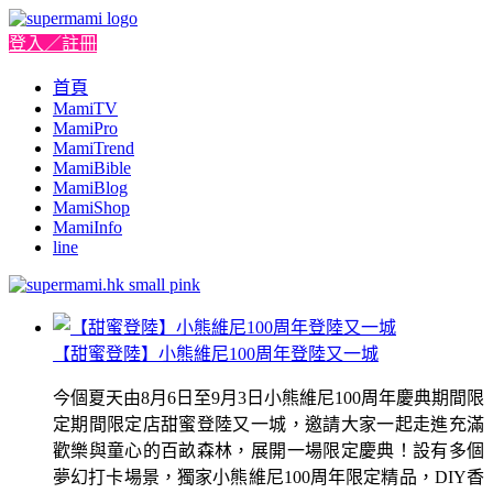
登入／註冊
首頁
MamiTV
MamiPro
MamiTrend
MamiBible
MamiBlog
MamiShop
MamiInfo
line
【甜蜜登陸】小熊維尼100周年登陸又一城
今個夏天由8月6日至9月3日小熊維尼100周年慶典期間限
定期間限定店甜蜜登陸又一城，邀請大家一起走進充滿
歡樂與童心的百畝森林，展開一場限定慶典！設有多個
夢幻打卡場景，獨家小熊維尼100周年限定精品，DIY香