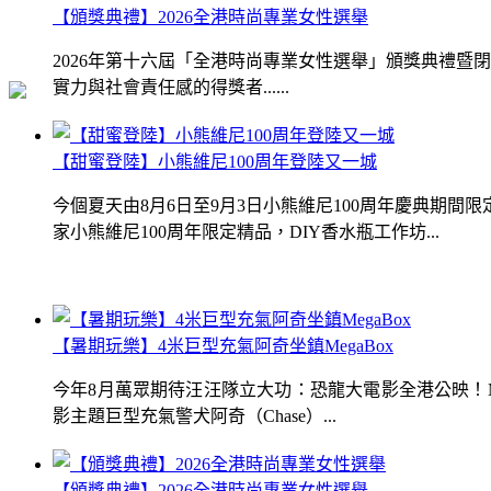
【頒獎典禮】2026全港時尚專業女性選舉
2026年第十六屆「全港時尚專業女性選舉」頒獎典禮
實力與社會責任感的得獎者......
【甜蜜登陸】小熊維尼100周年登陸又一城
今個夏天由8月6日至9月3日小熊維尼100周年慶典期
家小熊維尼100周年限定精品，DIY香水瓶工作坊...
【暑期玩樂】4米巨型充氣阿奇坐鎮MegaBox
今年8月萬眾期待汪汪隊立大功：恐龍大電影全港公映！Me
影主題巨型充氣警犬阿奇（Chase）...
【頒獎典禮】2026全港時尚專業女性選舉