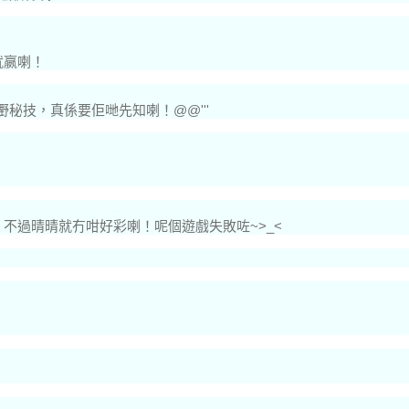
就嬴喇！
秘技，真係要佢哋先知喇！@@'''
不過晴晴就冇咁好彩喇！呢個遊戲失敗咗~>_<