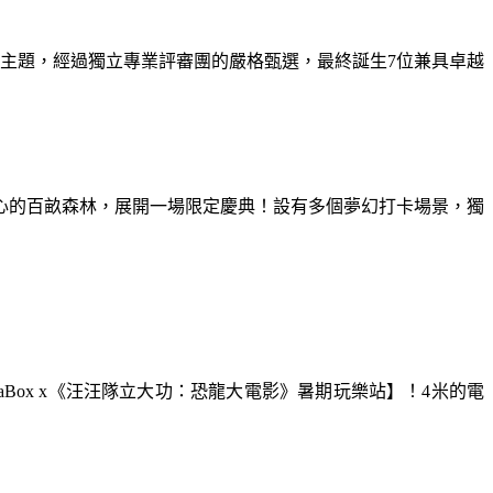
為主題，經過獨立專業評審團的嚴格甄選，最終誕生7位兼具卓越
童心的百畝森林，展開一場限定慶典！設有多個夢幻打卡場景，獨
aBox x《汪汪隊立大功：恐龍大電影》暑期玩樂站】！4米的電