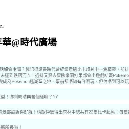
n.
n嘉年華@時代廣場
點解會咁講？
我記得讀書時代曾經鍾意過比卡超其中一隻精靈，前排唔知
彩未迷到跌落河咋！
近排又興去冒險樂園打果部會出遊戲咭嘅Pokém
成為Pokémon迷潮聖之地。
事前都唔知有咩嘢玩，但估唔到可以玩
型！睇到晴晴興奮個樣嘛？*o*
林背景都設訴得好靚！晴朗仲數得出森林中總共有22隻比卡超添！每
嚟盡顯所長啦！