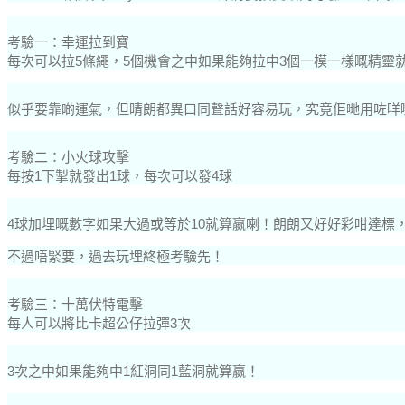
考驗一：幸運拉到寶
每次可以拉5條繩，5個機會之中如果能夠拉中3個一模一樣嘅精靈
似乎要靠啲運氣，但晴朗都異口同聲話好容易玩，究竟佢哋用咗咩嘢
考驗二：小火球攻擊
每按1下掣就發出1球，每次可以發4球
4球加埋嘅數字如果大過或等於10就算嬴喇！朗朗又好好彩咁達標，
不過唔緊要，過去玩埋終極考驗先！
考驗三：十萬伏特電擊
每人可以將比卡超公仔拉彈3次
3次之中如果能夠中1紅洞同1藍洞就算嬴！