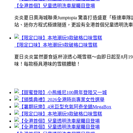
【全港首個】兒童透明洗車屋矚目登場
炎炎夏日奧海城聯乘Jumptopia 驚喜打造盛夏「極
站、迷你方程式極速隧道，更設有全港首個兒童透明洗車屋.
【限定口味】本地潮玩9款破格口味雪糕
夏日炎炎當然要食返杯涼透心嘅雪糕～由即日起至8月1
味！每款極具港味的雪糕體驗！