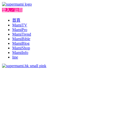
登入／註冊
首頁
MamiTV
MamiPro
MamiTrend
MamiBible
MamiBlog
MamiShop
MamiInfo
line