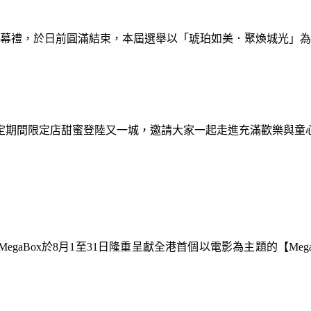
暨閉幕禮，於日前圓滿結束，本屆選舉以「琥珀如美．聚煥城光」
間限定期間限定店甜蜜登陸又一城，邀請大家一起走進充滿歡樂與
gaBox於8月1至31日隆重呈獻全港首個以電影為主題的【Meg