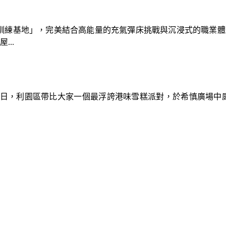
速車隊訓練基地」，完美結合高能量的充氣彈床挑戰與沉浸式的職業
..
9日，利園區帶比大家一個最浮誇港味雪糕派對，於希慎廣場中