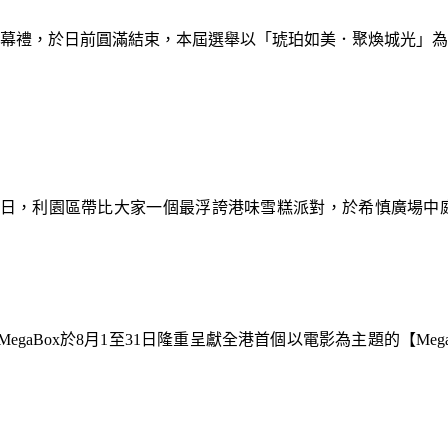
暨閉幕禮，於日前圓滿結束，本屆選舉以「琥珀如美．聚煥城光」
9日，利園區帶比大家一個最浮誇港味雪糕派對，於希慎廣場中
gaBox於8月1至31日隆重呈獻全港首個以電影為主題的【Meg