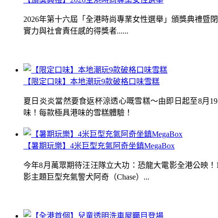
2026年第十六屆「全港時尚專業女性選舉」頒獎典禮
實力與社會責任感的得獎者......
【限定口味】本地潮玩9款破格口味雪糕
夏日炎炎當然要食返杯涼透心嘅雪糕～由即日起至8月1
味！每款極具港味的雪糕體驗！
【暑期玩樂】4米巨型充氣阿奇坐鎮MegaBox
今年8月萬眾期待汪汪隊立大功：恐龍大電影全港公映！Me
影主題巨型充氣警犬阿奇（Chase）...