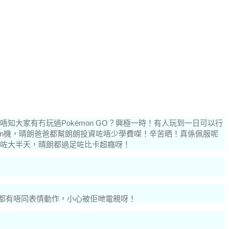
大家有冇玩過Pokémon GO？興極一時！
有人玩到一日可以行
on機，晴朗爸爸都幫朗朗投資咗唔少學費㗎！辛苦晒！
真係佩服呢
咗大半天，晴朗都過足咗比卡超癮呀！
隻都有唔同表情動作，小心被佢哋電親呀！