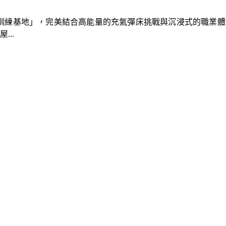
速車隊訓練基地」，完美結合高能量的充氣彈床挑戰與沉浸式的職業
..