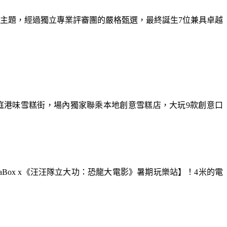
為主題，經過獨立專業評審團的嚴格甄選，最終誕生7位兼具卓越
庭港味雪糕街，場內獨家聯乘本地創意雪糕店，大玩9款創意口
aBox x《汪汪隊立大功：恐龍大電影》暑期玩樂站】！4米的電