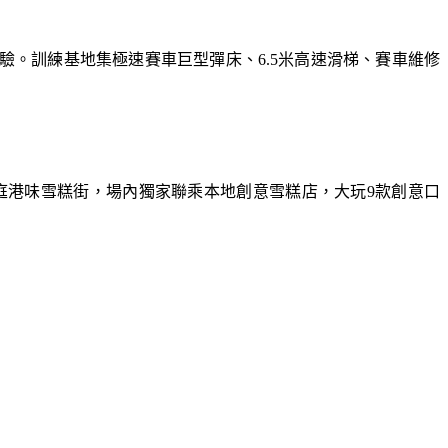
體驗。訓練基地集極速賽車巨型彈床、6.5米高速滑梯、賽車維修
庭港味雪糕街，場內獨家聯乘本地創意雪糕店，大玩9款創意口