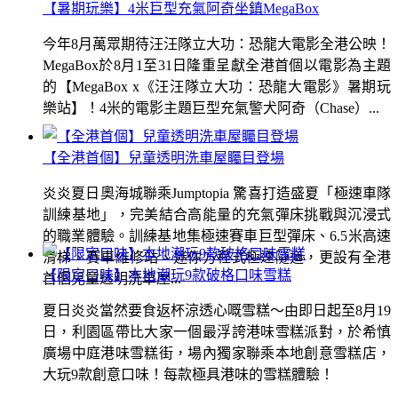
【暑期玩樂】4米巨型充氣阿奇坐鎮MegaBox
今年8月萬眾期待汪汪隊立大功：恐龍大電影全港公映！
MegaBox於8月1至31日隆重呈獻全港首個以電影為主題
的【MegaBox x《汪汪隊立大功：恐龍大電影》暑期玩
樂站】！4米的電影主題巨型充氣警犬阿奇（Chase）...
【全港首個】兒童透明洗車屋矚目登場
炎炎夏日奧海城聯乘Jumptopia 驚喜打造盛夏「極速車隊
訓練基地」，完美結合高能量的充氣彈床挑戰與沉浸式
的職業體驗。訓練基地集極速賽車巨型彈床、6.5米高速
滑梯、賽車維修站、迷你方程式極速隧道，更設有全港
【限定口味】本地潮玩9款破格口味雪糕
首個兒童透明洗車屋...
夏日炎炎當然要食返杯涼透心嘅雪糕～由即日起至8月19
日，利園區帶比大家一個最浮誇港味雪糕派對，於希慎
廣場中庭港味雪糕街，場內獨家聯乘本地創意雪糕店，
大玩9款創意口味！每款極具港味的雪糕體驗！