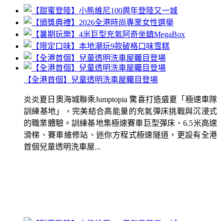
【全港首個】兒童透明洗車屋矚目登場
炎炎夏日奧海城聯乘Jumptopia 驚喜打造盛夏「極速車隊
訓練基地」，完美結合高能量的充氣彈床挑戰與沉浸式
的職業體驗。訓練基地集極速賽車巨型彈床、6.5米高速
滑梯、賽車維修站、迷你方程式極速隧道，更設有全港
首個兒童透明洗車屋...