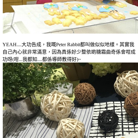
YEAH....大功告成
，我嘅
Peter Rabbit都叫做似似地樣
。其實我
自己內心就非常滿意
，因為真係好少整依啲糖霜曲奇係會咁成
功呀(咁...我都知....都係導師教得好)~