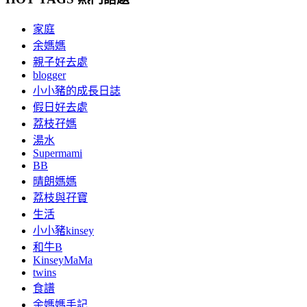
家庭
余媽媽
親子好去處
blogger
小小豬的成長日誌
假日好去處
荔枝孖媽
湯水
Supermami
BB
晴朗媽媽
荔枝與孖寶
生活
小小豬kinsey
和牛B
KinseyMaMa
twins
食譜
余媽媽手記