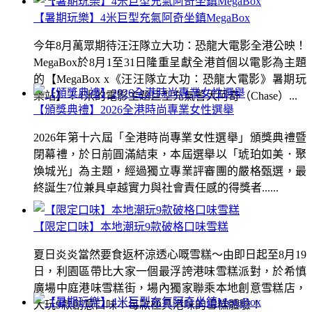
【暑期玩樂】4米巨型充氣阿奇坐鎮MegaBox
今年8月萬眾期待汪汪隊立大功：恐龍大電影全港公映！
MegaBox於8月1至31日隆重呈獻全港首個以電影為主題
的【MegaBox x《汪汪隊立大功：恐龍大電影》暑期玩
樂站】！4米的電影主題巨型充氣警犬阿奇（Chase）...
【頒獎典禮】2026全港時尚專業女性選舉
2026年第十六屆「全港時尚專業女性選舉」頒獎典禮暨
閉幕禮，於日前圓滿結束，本屆選舉以「琥珀如美．聚
煥城光」為主題，經過獨立專業評審團的嚴格甄選，最
終誕生7位兼具卓越實力與社會責任感的得獎者......
【限定口味】本地潮玩9款破格口味雪糕
夏日炎炎當然要食返杯涼透心嘅雪糕～由即日起至8月19
日，利園區帶比大家一個最浮誇港味雪糕派對，於希慎
廣場中庭港味雪糕街，場內獨家聯乘本地創意雪糕店，
大玩9款創意口味！每款極具港味的雪糕體驗！