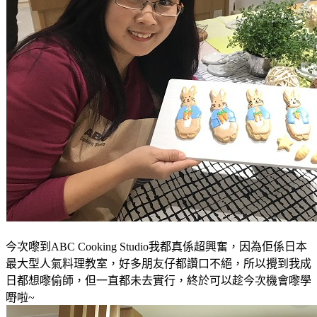
今次嚟到ABC Cooking Studio我都真係超興奮，因為佢係日本
最大型人氣料理教室，好多朋友仔都讚口不絕，所以攪到我成
日都想嚟偷師，
但一直都未去實行，終於可以趁今次機會嚟學
嘢啦~