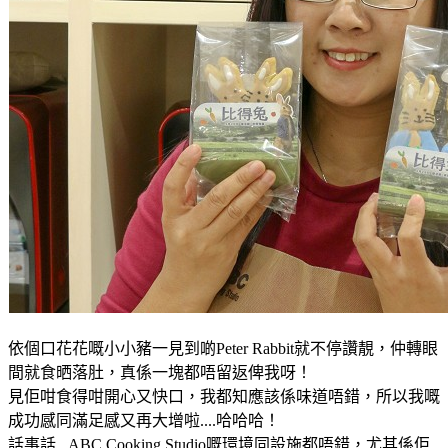
依個口花花嘅小小豬一見到啲
Peter Rabbit就不停讚靚
，仲轉眼
間就食晒落肚
，真係一塊都唔留返俾我呀
！
見佢咁食得咁開心又快口
，我都知應該係味道唔錯
，所以我嘅
成功感同滿足感又再大增啦....哈哈哈
！
話事話...ABC Cooking Studio嘅環境同設施都唔錯
，尤其係佢