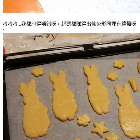
哈哈哈...我都印得唔錯呀，起碼都睇得出係兔形同埋有蘿蔔呀
~