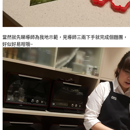
當然就先睇導師為我地示範
，見導師三兩下手就完成個麵團
，
好似好易咁哦~