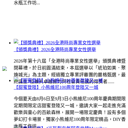
水瓶工作坊...
【頒獎典禮】2026全港時尚專業女性選舉
2026年第十六屆「全港時尚專業女性選舉」頒獎典禮暨
閉幕禮，於日前圓滿結束，本屆選舉以「琥珀如美．聚
煥城光」為主題，經過獨立專業評審團的嚴格甄選，最
終誕生7位兼具卓越實力與社會責任感的得獎者......
【甜蜜登陸】小熊維尼100周年登陸又一城
今個夏天由8月6日至9月3日小熊維尼100周年慶典期間限
定期間限定店甜蜜登陸又一城，邀請大家一起走進充滿
歡樂與童心的百畝森林，展開一場限定慶典！設有多個
夢幻打卡場景，獨家小熊維尼100周年限定精品，DIY香
水瓶工作坊...