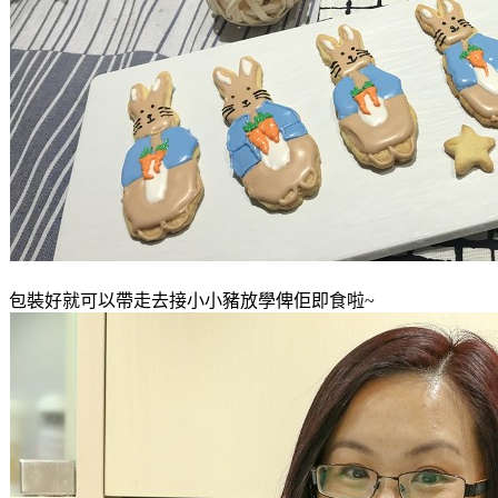
包裝好就可以帶走去接小小豬放學俾佢即食啦~