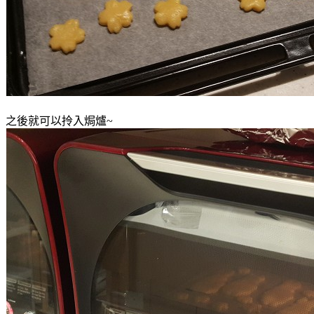
之後就可以拎入焗爐~