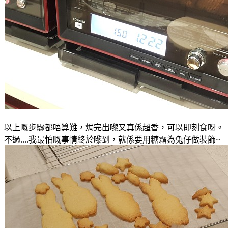
以上嘅步驟都唔算難
，焗完出嚟又真係超香
，可以即刻食
呀
。
不過....我最怕嘅事情終於嚟到
，就係要用糖霜為兔仔做裝飾~