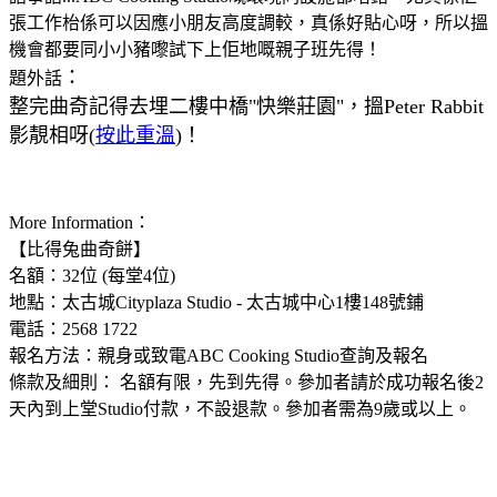
張工作枱係可以因應小朋友高度調較
，真係好貼心呀
，所以搵
機會都要同小小豬嚟試下上佢地嘅親子班先得
！
：
題外話
整完曲奇記得去埋二樓中橋"快樂莊園"
，搵
Peter Rabbit
影靚相呀
(
按此重溫
)
！
More Information：
【比得兔曲奇餅】
名額：32位 (每堂4位)
地點：太古城Cityplaza Studio -
太古城中心1樓148號鋪
電話
：
2568 1722
報名方法：親身或致電
ABC Cooking
Studio查詢及報名
條款及細則： 名額有限，先到先得。參加者請於成功報名後2
天內到上堂Studio付款，不設退款。參加者需為9歲或以上。