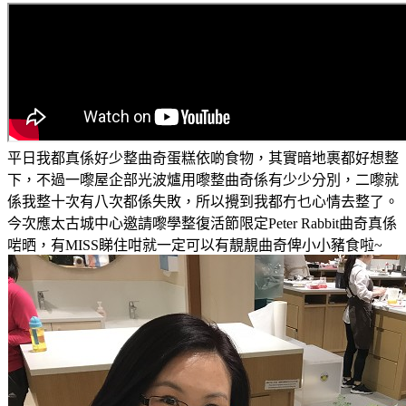
平日我都真係好少整曲奇蛋糕依啲食物，其實暗地裹都好想整
下，不過一嚟屋企部光波爐用嚟整曲奇係有少少分別，二嚟就
係我整十次有八次都係失敗，所以攪到我都冇乜心情去整了。
今次應太古城中心邀請嚟學整復活節限定Peter Rabbit曲奇真係
啱晒，有MISS睇住咁就一定可以有靚靚曲奇俾小小豬食啦~