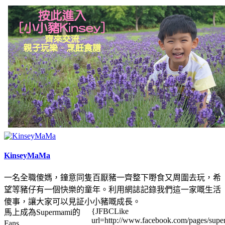
KinseyMaMa
一名全職傻媽，鐘意同隻百厭豬一齊整下嘢食又周圍去玩，希
望等豬仔有一個快樂的童年。利用網誌記錄我們這一家嘅生活
傻事，讓大家可以見証小小豬嘅成長。
{JFBCLike
馬上成為Supermami的
url=http://www.facebook.com/pages/su
Fans