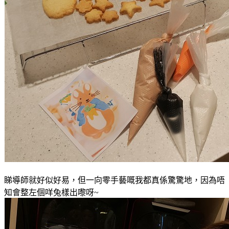
睇導師就好似好易
，但
一向零手藝嘅我都真係驚驚地
，因為唔
知會整左個咩兔樣出嚟呀~