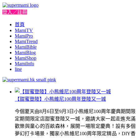
登入／註冊
首頁
MamiTV
MamiPro
MamiTrend
MamiBible
MamiBlog
MamiShop
MamiInfo
line
【甜蜜登陸】小熊維尼100周年登陸又一城
今個夏天由8月6日至9月3日小熊維尼100周年慶典期間限
定期間限定店甜蜜登陸又一城，邀請大家一起走進充滿
歡樂與童心的百畝森林，展開一場限定慶典！設有多個
夢幻打卡場景，獨家小熊維尼100周年限定精品，DIY香