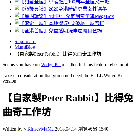
Supermami
MamiBlog
【自家製Peter Rabbit】比得兔曲奇工作坊
Seems you have no
WidgetKit
installed but this feature relies on it.
Take in consideration that you could need the FULL WidgetKit
version.
【自家製Peter Rabbit】比得兔
曲奇工作坊
Written by //
KinseyMaMa
2018.04.14
瀏覽次數 1540