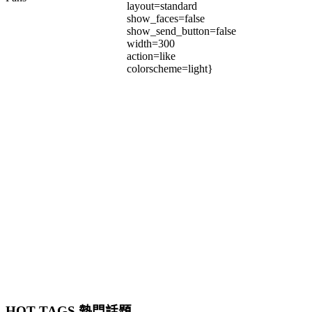
layout=standard
show_faces=false
show_send_button=false
width=300
action=like
colorscheme=light}
HOT TAGS 熱門話題