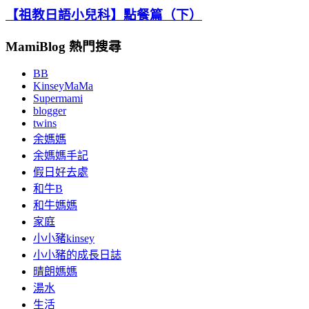
【祖教日語小兒科】點餐篇（下）
MamiBlog 熱門搜尋
BB
KinseyMaMa
Supermami
blogger
twins
余媽媽
余媽媽手記
假日好去處
和牛B
和牛媽媽
家庭
小小豬kinsey
小小豬的成長日誌
晴朗媽媽
湯水
生活