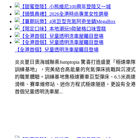
【全港首個】兒童透明洗車屋矚目登場
炎炎夏日奧海城聯乘Jumptopia 驚喜打造盛夏「極速車隊
訓練基地」，完美結合高能量的充氣彈床挑戰與沉浸式
的職業體驗。訓練基地集極速賽車巨型彈床、6.5米高速
滑梯、賽車維修站、迷你方程式極速隧道，更設有全港
首個兒童透明洗車屋...