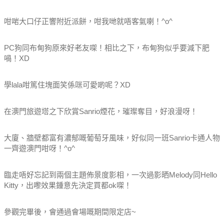
咁啱大口仔正響附近派餅，咁我哋就唔客氣喇！^o^
PC狗同布甸狗原來好老友㗎！相比之下，布甸狗似乎要減下肥
喎！XD
學lala咁篤住塊面笑係咪可愛啲呢？XD
在澳門旅遊塔之下欣賞Sanrio煙花，璀璨奪目，好浪漫呀！
大廈、牆壁都富有濃郁嘅葡萄牙風味，好似同一班Sanrio卡通人物
一齊遊澳門咁呀！^o^
臨走唔好忘記到兩個主題佈景度影相，一次過影晒Melody同Hello
Kitty，出嚟效果鍾意先決定買都ok㗎！
參觀完畢後，會通過會場嘅期間限定店~