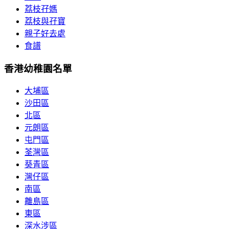
荔枝孖媽
荔枝與孖寶
親子好去處
食譜
香港幼稚園名單
大埔區
沙田區
北區
元朗區
屯門區
荃灣區
葵青區
灣仔區
南區
離島區
東區
深水涉區