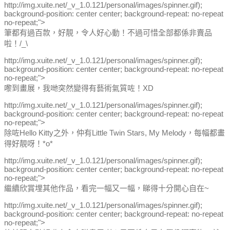
http://img.xuite.net/_v_1.0.121/personal/images/spinner.gif);
background-position: center center; background-repeat: no-repeat
no-repeat;">
筆都有過百款，好靚，令人好心動！不過可惜全部都係非賣品
啦！/_\
http://img.xuite.net/_v_1.0.121/personal/images/spinner.gif);
background-position: center center; background-repeat: no-repeat
no-repeat;">
嚟到畫展，我哋突然變得有藝術氣質咗！XD
http://img.xuite.net/_v_1.0.121/personal/images/spinner.gif);
background-position: center center; background-repeat: no-repeat
no-repeat;">
除咗Hello Kitty之外，仲有Little Twin Stars, My Melody，每幅都畫
得好靚呀！*o*
http://img.xuite.net/_v_1.0.121/personal/images/spinner.gif);
background-position: center center; background-repeat: no-repeat
no-repeat;">
繼續欣賞埋其他作品，看完一幅又一幅，睇得十分開心自在~
http://img.xuite.net/_v_1.0.121/personal/images/spinner.gif);
background-position: center center; background-repeat: no-repeat
no-repeat;">