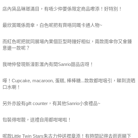
店內貨品琳瑯滿目，有唔少仲要係限定商品嚟添！好特別！
最欣賞嘅係雨傘，白色呢把有齊唔同嘅卡通人物~
而紅色呢把就同展場內果個巨型時鐘好相似，兩款雨傘你又會鍾
意邊一款呢？
我哋仲發現新濠影滙內有間Sanrio甜品店呀！
嘩！Cupcake, macaroon, 蛋糕, 棒棒糖...款款都咁吸引，睇到流晒
口水喇！
另外亦設有gift counter，有其他Sanrio小食禮品~
包裝得咁靚，送禮自用都咁啱啦！
呢款Little Twin Stars朱古力仲送襟章添！有時間記得去逛逛睇下