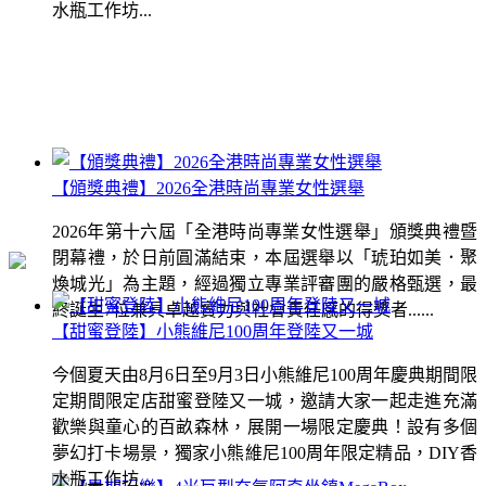
水瓶工作坊...
【頒獎典禮】2026全港時尚專業女性選舉
2026年第十六屆「全港時尚專業女性選舉」頒獎典禮暨
閉幕禮，於日前圓滿結束，本屆選舉以「琥珀如美．聚
煥城光」為主題，經過獨立專業評審團的嚴格甄選，最
終誕生7位兼具卓越實力與社會責任感的得獎者......
【甜蜜登陸】小熊維尼100周年登陸又一城
今個夏天由8月6日至9月3日小熊維尼100周年慶典期間限
定期間限定店甜蜜登陸又一城，邀請大家一起走進充滿
歡樂與童心的百畝森林，展開一場限定慶典！設有多個
夢幻打卡場景，獨家小熊維尼100周年限定精品，DIY香
水瓶工作坊...