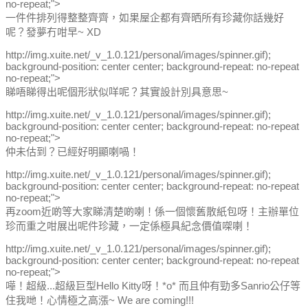
no-repeat;">
一件件排列得整整齊齊，如果屋企都有齊晒所有珍藏你話幾好
呢？發夢冇咁早~ XD
http://img.xuite.net/_v_1.0.121/personal/images/spinner.gif);
background-position: center center; background-repeat: no-repeat
no-repeat;">
睇唔睇得出呢個形狀似咩呢？其實設計別具意思~
http://img.xuite.net/_v_1.0.121/personal/images/spinner.gif);
background-position: center center; background-repeat: no-repeat
no-repeat;">
仲未估到？已經好明顯喇喎！
http://img.xuite.net/_v_1.0.121/personal/images/spinner.gif);
background-position: center center; background-repeat: no-repeat
no-repeat;">
再zoom近啲等大家睇清楚啲喇！係一個懷舊散紙包呀！主辦單位
珍而重之咁展出呢件珍藏，一定係極具紀念價值㗎喇！
http://img.xuite.net/_v_1.0.121/personal/images/spinner.gif);
background-position: center center; background-repeat: no-repeat
no-repeat;">
嘩！超級...超級巨型Hello Kitty呀！*o* 而且仲有勁多Sanrio公仔等
住我哋！心情極之高漲~ We are coming!!!