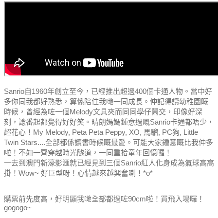
Sanrio自1960年創立至今，已經推出超過400個卡通人物。
當中好
多你同我都好熟悉，算係陪住我哋一同成長。
仲記得讀幼稚園嘅
時候，曾經為咗一個Melody文具夾而同同學仔鬧交，印像好深
刻，諗番起都覺得好好笑。
晴朗媽媽鍾意過嘅Sanrio卡通都唔少，
超花心！
My Melody, Peta Peta Peppy, XO, 馬騮, PC狗, Little
Twin Stars....全部都係讀書時候嘅最愛。
可能大家鍾意嘅比我仲多
啦！
不如一齊穿越時光隧道，一同重拾童年回憶囉！
一去到澳門新濠影滙就已經見到三個Sanrio紅人化身成為氣球高高
掛！Wow~ 好巨型呀！心情越來越興奮喇！*o*
購票前先度高，好明顯我哋全部都過咗90cm啦！買飛入場囉！
gogogo~