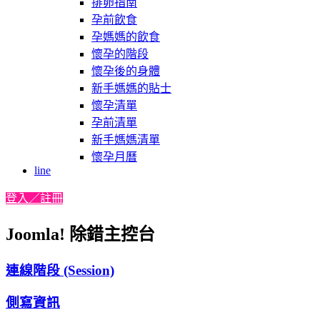
排卵指南
孕前飲食
孕媽媽的飲食
懷孕的階段
懷孕後的身體
新手媽媽的貼士
懷孕清單
孕前清單
新手媽媽清單
懷孕月曆
line
登入／註冊
Joomla! 除錯主控台
連線階段 (Session)
側寫資訊