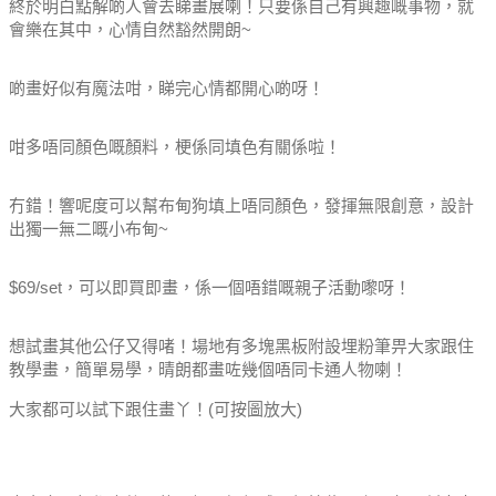
終於明白點解啲人會去睇畫展喇！只要係自己有興趣嘅事物，就
會樂在其中，心情自然豁然開朗~
啲畫好似有魔法咁，睇完心情都開心啲呀！
咁多唔同顏色嘅顏料，梗係同填色有關係啦！
冇錯！響呢度可以幫布甸狗填上唔同顏色，發揮無限創意，設計
出獨一無二嘅小布甸~
$69/set，可以即買即畫，係一個唔錯嘅親子活動嚟呀！
想試畫其他公仔又得啫！場地有多塊黑板附設埋粉筆畀大家跟住
教學畫，簡單易學，晴朗都畫咗幾個唔同卡通人物喇！
大家都可以試下跟住畫丫！(可按圖放大)