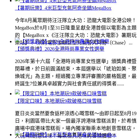
【暑期玩樂】4米巨型充氣阿奇坐鎮MegaBox
今年8月萬眾期待汪汪隊立大功：恐龍大電影全港公映！
MegaBox於8月1至31日隆重呈獻全港首個以電影為主題
的【MegaBox x《汪汪隊立大功：恐龍大電影》暑期玩
樂站】！4米的電影主題巨型充氣警犬阿奇（Chase）...
【頒獎典禮】2026全港時尚專業女性選舉
2026年第十六屆「全港時尚專業女性選舉」頒獎典禮暨
閉幕禮，於日前圓滿結束，本屆選舉以「琥珀如美．聚
煥城光」為主題，經過獨立專業評審團的嚴格甄選，最
終誕生7位兼具卓越實力與社會責任感的得獎者......
【限定口味】本地潮玩9款破格口味雪糕
夏日炎炎當然要食返杯涼透心嘅雪糕～由即日起至8月19
日，利園區帶比大家一個最浮誇港味雪糕派對，於希慎
廣場中庭港味雪糕街，場內獨家聯乘本地創意雪糕店，
大玩9款創意口味！每款極具港味的雪糕體驗！