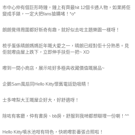
巿中心仲有個巨形時鐘，鐘上有齊最hit 12個卡通人物，如果將佢
變成手錶，一定大把fans搶購啫！*o*
朗朗覺得周圍都好新奇有趣，就好似去咗主題樂園一樣呀！
梳乎蛋係晴朗媽媽近年嘅大愛之一，晴朗已經對佢十分熟悉。見
佢就嚟由屋上跌下，立即伸手扶佢一把~ XD
嚟到一間小商店，展示咗好多極具收藏價值嘅展品~
企鵝Sam風扇同Hello Kitty懷舊電話勁吸睛！
士多啤梨大王嘅屋企好大，好舒適呀！
除咗有客廳，仲有書房、bb房，舒服到我哋都想瞓埋一份喇！^^
Hello Kitty噴水池咁有特色，快啲嚟影番張合照啦！