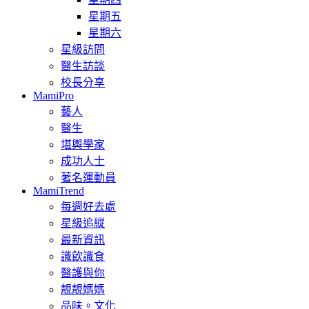
星期五
星期六
星級訪問
醫生訪談
校長分享
MamiPro
藝人
醫生
堪輿學家
成功人士
著名運動員
MamiTrend
每週好去處
星級追縱
最新資訊
識飲識食
醫護與你
靚靚媽媽
品味。文化