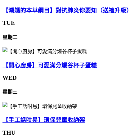
【潮媽的本草綱目】對抗肺炎你要知（送禮升級）
TUE
星期二
【開心廚房】可愛滿分爆谷杯子蛋糕
WED
星期三
【手工話咁易】環保兒童收納架
THU