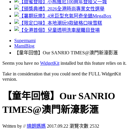
Supermami
MamiBlog
【童年回憶】Our SANRIO TIMES@澳門新濠影滙
Seems you have no
WidgetKit
installed but this feature relies on it.
Take in consideration that you could need the FULL WidgetKit
version.
【童年回憶】Our SANRIO
TIMES@澳門新濠影滙
Written by //
晴朗媽媽
2017.09.22
瀏覽次數 2532