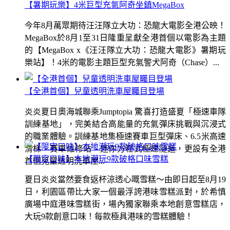
【暑期玩樂】4米巨型充氣阿奇坐鎮MegaBox
今年8月萬眾期待汪汪隊立大功：恐龍大電影全港公映！
MegaBox於8月1至31日隆重呈獻全港首個以電影為主題
的【MegaBox x《汪汪隊立大功：恐龍大電影》暑期玩
樂站】！4米的電影主題巨型充氣警犬阿奇（Chase）...
【全港首個】兒童透明洗車屋矚目登場
炎炎夏日奧海城聯乘Jumptopia 驚喜打造盛夏「極速車隊
訓練基地」，完美結合高能量的充氣彈床挑戰與沉浸式
的職業體驗。訓練基地集極速賽車巨型彈床、6.5米高速
滑梯、賽車維修站、迷你方程式極速隧道，更設有全港
【限定口味】本地潮玩9款破格口味雪糕
首個兒童透明洗車屋...
夏日炎炎當然要食返杯涼透心嘅雪糕～由即日起至8月19
日，利園區帶比大家一個最浮誇港味雪糕派對，於希慎
廣場中庭港味雪糕街，場內獨家聯乘本地創意雪糕店，
大玩9款創意口味！每款極具港味的雪糕體驗！