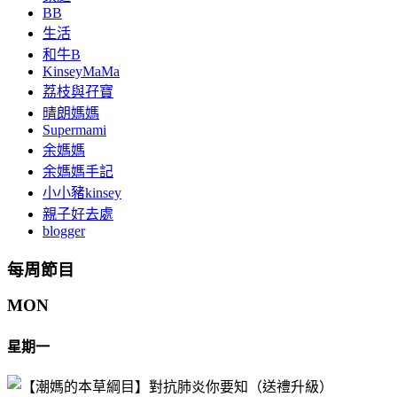
BB
生活
和牛B
KinseyMaMa
荔枝與孖寶
晴朗媽媽
Supermami
余媽媽
余媽媽手記
小小豬kinsey
親子好去處
blogger
每周節目
MON
星期一