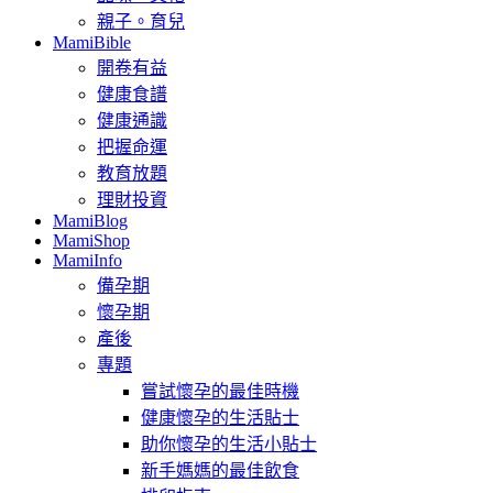
親子。育兒
MamiBible
開卷有益
健康食譜
健康通識
把握命運
教育放題
理財投資
MamiBlog
MamiShop
MamiInfo
備孕期
懷孕期
產後
專題
嘗試懷孕的最佳時機
健康懷孕的生活貼士
助你懷孕的生活小貼士
新手媽媽的最佳飲食