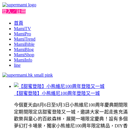
登入／註冊
首頁
MamiTV
MamiPro
MamiTrend
MamiBible
MamiBlog
MamiShop
MamiInfo
line
【甜蜜登陸】小熊維尼100周年登陸又一城
今個夏天由8月6日至9月3日小熊維尼100周年慶典期間限
定期間限定店甜蜜登陸又一城，邀請大家一起走進充滿
歡樂與童心的百畝森林，展開一場限定慶典！設有多個
夢幻打卡場景，獨家小熊維尼100周年限定精品，DIY香