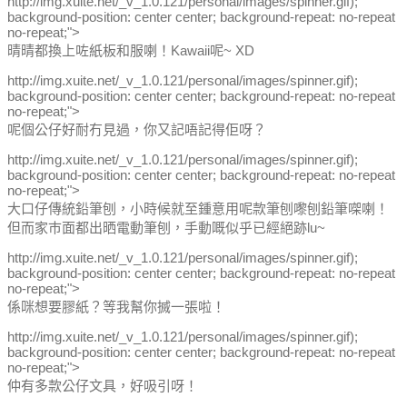
http://img.xuite.net/_v_1.0.121/personal/images/spinner.gif);
background-position: center center; background-repeat: no-repeat
no-repeat;">
晴晴都換上咗紙板和服喇！Kawaii呢~ XD
http://img.xuite.net/_v_1.0.121/personal/images/spinner.gif);
background-position: center center; background-repeat: no-repeat
no-repeat;">
呢個公仔好耐冇見過，你又記唔記得佢呀？
http://img.xuite.net/_v_1.0.121/personal/images/spinner.gif);
background-position: center center; background-repeat: no-repeat
no-repeat;">
大口仔傳統鉛筆刨，小時候就至鍾意用呢款筆刨嚟刨鉛筆㗎喇！
但而家巿面都出晒電動筆刨，手動嘅似乎已經絕跡lu~
http://img.xuite.net/_v_1.0.121/personal/images/spinner.gif);
background-position: center center; background-repeat: no-repeat
no-repeat;">
係咪想要膠紙？等我幫你搣一張啦！
http://img.xuite.net/_v_1.0.121/personal/images/spinner.gif);
background-position: center center; background-repeat: no-repeat
no-repeat;">
仲有多款公仔文具，好吸引呀！