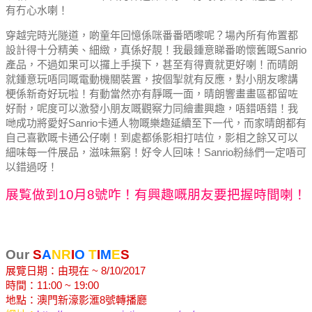
有冇心水喇！
穿越完時光隧道，啲童年回憶係咪番番晒嚟呢？
場內所有佈置都
設計得十分精美、細緻，真係好靚！
我最鍾意睇番啲懷舊嘅Sanrio
產品，不過如果可以攞上手摸下，甚至有得賣就更好喇！
而晴朗
就鍾意玩唔同嘅電動機關裝置，按個掣就有反應，對小朋友嚟講
梗係新奇好玩啦！
有動當然亦有靜嘅一面，晴朗響畫畫區都留咗
好耐，呢度可以激發小朋友嘅觀察力同繪畫興趣，唔錯唔錯！
我
哋成功將愛好Sanrio卡通人物嘅樂趣延續至下一代，而家晴朗都有
自己喜歡嘅卡通公仔喇！
到處都係影相打咭位，影相之餘又可以
細味每一件展品，滋味無窮！好令人回味！
Sanrio粉絲們一定唔可
以錯過呀！
展覧做到10月8號咋！有興趣嘅朋友要把握時間喇！
Our
S
A
NR
I
O
T
I
M
E
S
展覽日期：由現在 ~ 8/10/2017
時間：11:00 ~ 19:00
地點：澳門新濠影滙8號轉播廳