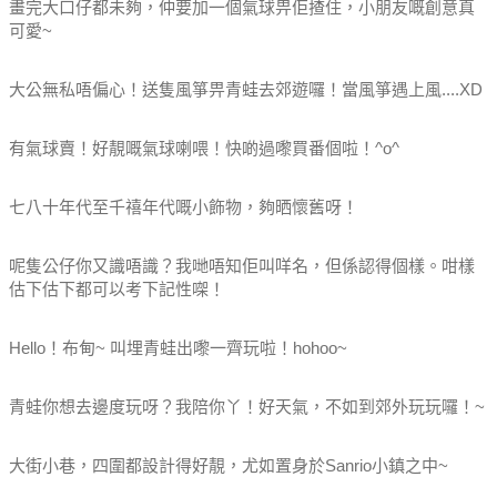
畫完大口仔都未夠，仲要加一個氣球畀佢揸住，小朋友嘅創意真
可愛~
大公無私唔偏心！送隻風箏畀青蛙去郊遊囉！當風箏遇上風....XD
有氣球賣！好靚嘅氣球喇喂！快啲過嚟買番個啦！^o^
七八十年代至千禧年代嘅小飾物，夠晒懷舊呀！
呢隻公仔你又識唔識？我哋唔知佢叫咩名，但係認得個樣。咁樣
估下估下都可以考下記性㗎！
Hello！布甸~ 叫埋青蛙出嚟一齊玩啦！hohoo~
青蛙你想去邊度玩呀？我陪你丫！好天氣，不如到郊外玩玩囉！~
大街小巷，四圍都設計得好靚，尤如置身於Sanrio小鎮之中~